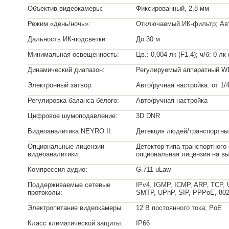
Объектив видеокамеры:
Фиксированный, 2,8 мм
Режим «день/ночь»:
Отключаемый ИК-фильтр; Авт
Дальность ИК-подсветки:
До 30 м
Минимальная освещенность:
Цв.: 0,004 лк (F1.4); ч/б: 0 л
Динамический диапазон:
Регулируемый аппаратный WD
Электронный затвор:
Авто/ручная настройка: от 1/4
Регулировка баланса белого:
Авто/ручная настройка
Цифровое шумоподавление:
3D DNR
Видеоаналитика NEYRO II:
Детекция людей/транспортны
Опциональные лицензии
Детектор типа транспортного
видеоаналитики:
опциональная лицензия на вы
Компрессия аудио:
G.711 uLaw
Поддерживаемые сетевые
IPv4, IGMP, ICMP, ARP, TCP,
протоколы:
SMTP, UPnP, SIP, PPPoE, 802
Электропитание видеокамеры:
12 В постоянного тока; PoE
Класс климатической защиты:
IP66