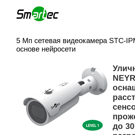
5 Мп сетевая видеокамера STC-IP
основе нейросети
Улич
NEYR
осна
расст
сенсо
прож
до 30