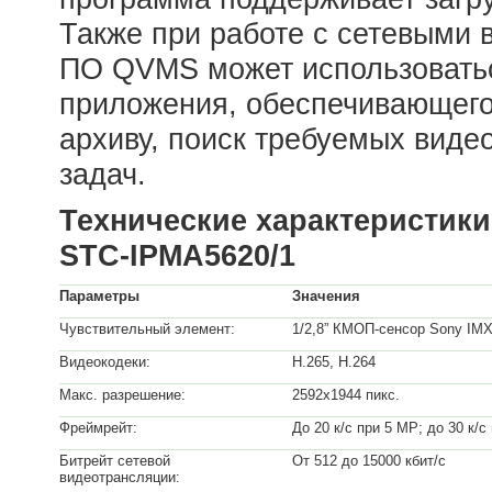
Также при работе с сетевыми
ПО QVMS может использоватьс
приложения, обеспечивающего 
архиву, поиск требуемых виде
задач.
Технические характеристик
STC-IPMА5620/1
Параметры
Значения
Чувствительный элемент:
1/2,8” КМОП-сенсор Sony IM
Видеокодеки:
H.265, H.264
Макс. разрешение:
2592х1944 пикс.
Фреймрейт:
До 20 к/с при 5 МР; до 30 к
Битрейт сетевой
От 512 до 15000 кбит/с
видеотрансляции: