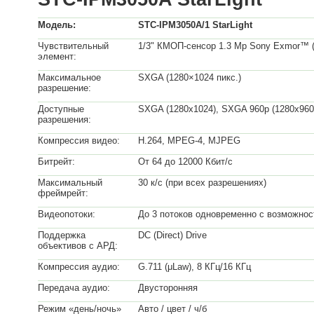
Модель:
STC-IPM3050A/1 StarLight
Чувствительный
1/3" КМОП-сенсор 1.3 Mp Sony Exmor™ 
элемент:
Максимальное
SXGA (1280×1024 пикс.)
разрешение:
Доступные
SXGA (1280х1024), SXGA 960p (1280х960)
разрешения:
Компрессия видео:
H.264, MPEG-4, MJPEG
Битрейт:
От 64 до 12000 Кбит/с
Максимальный
30 к/с (при всех разрешениях)
фреймрейт:
Видеопотоки:
До 3 потоков одновременно с возможнос
Поддержка
DC (Direct) Drive
объективов с АРД:
Компрессия аудио:
G.711 (μLaw), 8 КГц/16 КГц
Передача аудио:
Двусторонняя
Режим «день/ночь»
Авто / цвет / ч/б