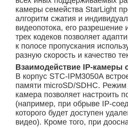
всех иных поддерживаемых ра
камеры семейства StarLight п
алгоритм сжатия и индивидуал
видеопотока, его разрешение 
трех кодеков позволяет адапт
к полосе пропускания использ
разную скорость и качество т
Взаимодействие IP-камеры 
В корпус STC-IPM3050A встро
памяти microSD/SDHC. Режим 
камера позволяет настроить п
(например, при обрыве IP-сое
которого будет доступен удал
видео). Кроме того, при доос