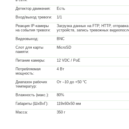
Детектор движения:
Есть
Вход/выход тревоги:
1/1
Реакция IP-камеры
Загрузка данных на FTP, HTTP, отправка
на события тревоги:
устройств, запись тревожных видеопос
Видеовыход:
BNC
Слот для карты
MicroSD
памяти:
Питание камеры:
12 VDC / PoE
Потребляемая
4 Вт
мощность:
Диапазон рабочих
От –10 до +50 °C
температур:
Влажность (макс.):
80%
Габариты (ШхВхГ):
119х60х50 мм
Масса:
350 г