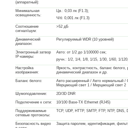
(аппаратный):
Минимальная
Цв.: 0,03 лк (F1.3);
освещенность:
Ч/б: 0,001 лк (F1.3)
Соотношение
>52 дБ
сигнал/шум:
Динамический
Регулируемый WDR (10 уровней)
диапазон:
Электронный затвор
Авто: от 1/2 до 1/100000 сек;
IP-камеры:
ручн.: 1/2, 1/4, 1/8, 1/15, 1/30, 1/60, 1/1
Настройка
Яркость, контрастность, баланс белого,
изображения:
динамический диапазон и др.
Баланс белого:
Авто расширенный / Авто нормальный / С
Мерцающий свет 1 / Мерцающий свет 2
Шумоподавление:
2D/3D DNR
Подключение к сети:
10/100 Base-TX Ethernet (RJ45)
Поддерживаемые
TCP, UDP, HTTP, SMTP, FTP, NTP, DNS,
сетевые протоколы:
Безопасность видео
Защита паролем, идентификация, фильтр
в сети: