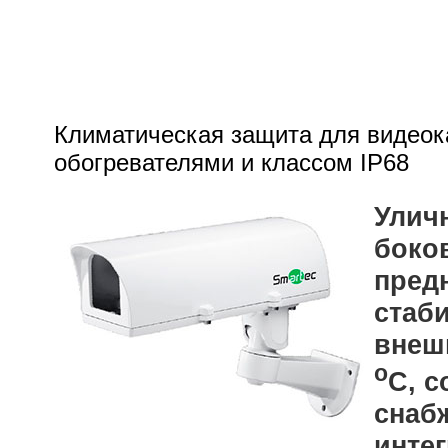
Климатическая защита для видеок
обогревателями и классом IP68
Улич
боко
пред
стаб
внешн
o
С, с
снаб
инте