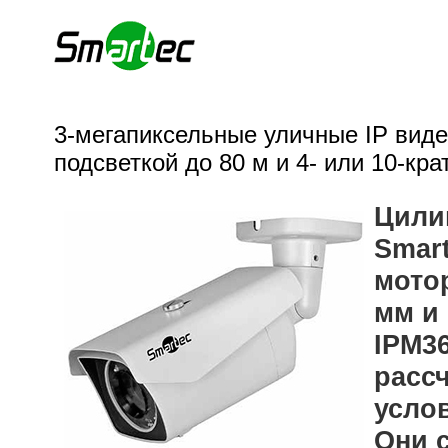
3-мегапиксельные уличные IP вид
подсветкой до 80 м и 4- или 10-к
Цили
Smart
мото
мм и
IPM36
расс
услов
Они 