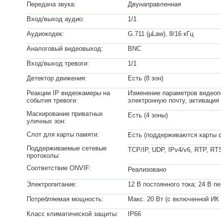
Передача звука:
Двунаправленная
Вход/выход аудио:
1/1
Аудиокодек:
G.711 (μLaw), 8/16 кГц
Аналоговый видеовыход:
BNC
Вход/выход тревоги:
1/1
Детектор движения:
Есть (8 зон)
Реакции IP видеокамеры на
Изменение параметров видеопо
события тревоги:
электронную почту, активация
Маскирование приватных
Есть (4 зоны)
уличных зон:
Слот для карты памяти:
Есть (поддерживаются карты 
Поддерживаемые сетевые
TCP/IP, UDP, IPv4/v6, RTP, R
протоколы:
Соответствие ONVIF:
Реализовано
Электропитание:
12 В постоянного тока; 24 В пе
Потребляемая мощность:
Макс. 20 Вт (с включенной ИК
Класс климатической защиты:
IP66