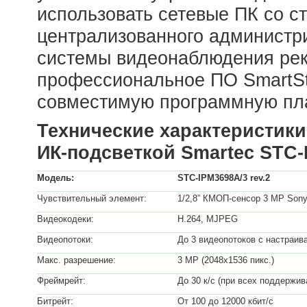
использовать сетевые ПК со с
централизованного администр
системы видеонаблюдения рек
профессиональное ПО SmartSt
совместимую программную пл
Технические
характеристики
ИК-подсветкой
Smartec
STC-
Модель:
STC-IPM3698A/3 rev.2
Чувствительный элемент:
1/2,8” КМОП-сенсор 3 МР Sony
Видеокодеки:
H.264, MJPEG
Видеопотоки:
До 3 видеопотоков с настраи
Макс. разрешение:
3 МР (2048x1536 пикс.)
Фреймрейт:
До 30 к/с (при всех поддержи
Битрейт:
От 100 до 12000 кбит/с