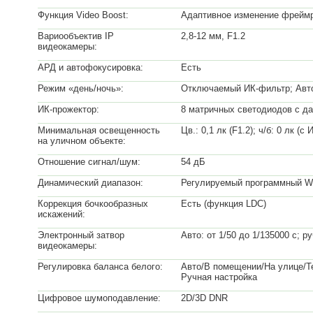
Функция Video Boost:
Адаптивное изменение фреймр
Вариообъектив IP
2,8-12 мм, F1.2
видеокамеры:
АРД и автофокусировка:
Есть
Режим «день/ночь»:
Отключаемый ИК-фильтр; Авто
ИК-прожектор:
8 матричных светодиодов с да
Минимальная освещенность
Цв.: 0,1 лк (F1.2); ч/б: 0 лк (с
на уличном объекте:
Отношение сигнал/шум:
54 дБ
Динамический диапазон:
Регулируемый программный WD
Коррекция бочкообразных
Есть (функция LDC)
искажений:
Электронный затвор
Авто: от 1/50 до 1/135000 с; р
видеокамеры:
Регулировка баланса белого:
Авто/В помещении/На улице/Т
Ручная настройка
Цифровое шумоподавление:
2D/3D DNR