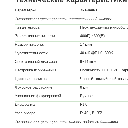
Параметры
Значения
Технические характеристики тепловизионной камеры
Тип детектора:
Неохлаждаемый микроболо
Эффективные пиксели:
400(Г) ×300(В)
Размер пиксела:
17 мкм
Чувствительность:
40 мК @F1.0, 300K
Спектральный диапазон:
8~14 мкм
Настройка изображения:
Полярность LUT/ DVE/ Зерк
Цветовая палитра:
Черный-тепло/белый-тепло/
Фокусное расстояние:
8 мм
Управление фокусировкой:
Ручное
Диафрагма:
F1.0
Угол обзора:
Г: 46°, В: 35°
Технические характеристики камеры видимого диапазона