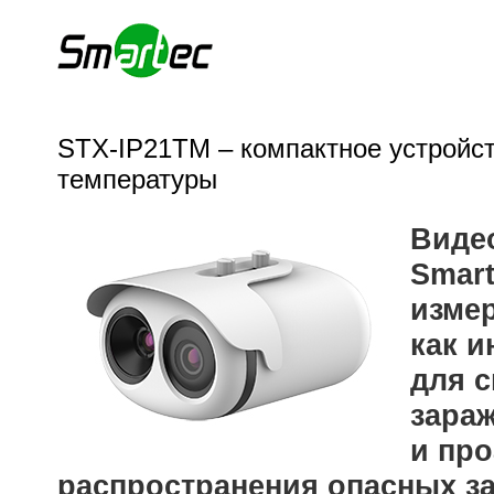
STX-IP21TM – компактное устройс
температуры
Виде
Smar
изме
как и
для 
зара
и пр
распространения опасных з