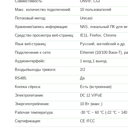
Совместимость:
ONVIF, CGI
Макс. количество подключений:
10 пользователей
Потоковый метод:
Unicast
Хранение/запись информации:
NAS, локальный ПК для мгн
Средство просмотра веб-страниц:
IE11, Firefox, Chrome
Язык веб-страниц:
Русский, английский и др.
Подключение к сети:
Ethernet (10/100 Base-T), р
Аудиоинтерфейс:
1 вход,1 выход
Входы/выходы тревоги:
2/2
RS485:
Да
Кнопка сброса:
Есть (встроенная)
Электропитание:
DC 12 V/PoE
Энергопотребление:
10 Вт (макс.)
Рабочая температура:
-30 °С ~ 60 °С (-22 °С ~ 140
Сертификация:
CE /FCC