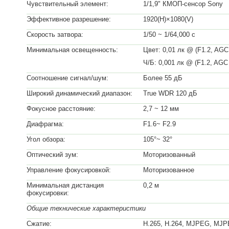
Чувствительный элемент:
1/1,9" КМОП-сенсор Sony
Эффективное разрешение:
1920(H)×1080(V)
Скорость затвора:
1/50 ~ 1/64,000 с
Минимальная освещенность:
Цвет: 0,01 лк @ (F1.2, AG
Ч/Б: 0,001 лк @ (F1.2, AGC
Соотношение сигнал/шум:
Более 55 дБ
Широкий динамический диапазон:
True WDR 120 дБ
Фокусное расстояние:
2,7 ~ 12 мм
Диафрагма:
F1.6~ F2.9
Угол обзора:
105°~ 32°
Оптический зум:
Моторизованный
Управление фокусировкой:
Моторизованное
Минимальная дистанция
0,2 м
фокусировки:
Общие технические характеристики
Сжатие:
H.265, H.264, MJPEG, MJ