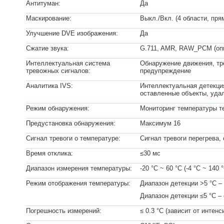
Антитуман:
Да
Маскирование:
Выкл./Вкл. (4 области, пря
Улучшение DVE изображения:
Да
Сжатие звука:
G.711, AMR, RAW_PCM (оп
Интеллектуальная система
Обнаружение движения, тре
тревожных сигналов:
предупреждение
Аналитика IVS:
Интеллектуальная детекция
оставленные объекты, уда
Режим обнаружения:
Мониторинг температуры т
Предустановка обнаружения:
Максимум 16
Сигнал тревоги о температуре:
Сигнал тревоги перегрева,
Время отклика:
≤30 мс
Диапазон измерения температуры:
-20 °С ~ 60 °С (-4 °С ~ 140 
Режим отображения температуры:
Диапазон детекции >5 °C –
Диапазон детекции ≤5 °C –
Погрешность измерений:
≤ 0.3 °C (зависит от инте