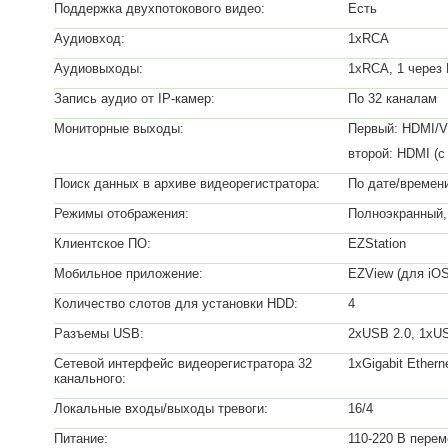
Поддержка двухпотокового видео:
Есть
Аудиовход:
1xRCA
Аудиовыходы:
1xRCA, 1 через
Запись аудио от IP-камер:
По 32 каналам
Мониторные выходы:
Первый: HDMI/
второй: HDMI (
Поиск данных в архиве видеорегистратора:
По дате/времен
Режимы отображения:
Полноэкранный, 4
Клиентское ПО:
EZStation
Мобильное приложение:
EZView (для iOS
Количество слотов для установки HDD:
4
Разъемы USB:
2xUSB 2.0, 1xU
Сетевой интерфейс видеорегистратора 32
1хGigabit Ethern
канального:
Локальные входы/выходы тревоги:
16/4
Питание:
110-220 В перем