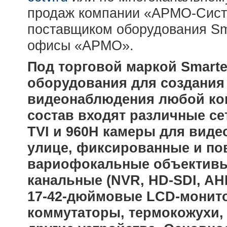
продаж компании «АРМО-Сист
поставщиком оборудования Sma
офисы «АРМО».
Под торговой маркой Smarte
оборудования для создания 
видеонаблюдения любой кон
состав входят различные се
TVI и 960
H камеры для виде
улице, фиксированные и по
вариофокальные объектив
канальные
(
NVR
, HD-SDI, AH
17-42-дюймовые LCD-монито
коммутаторы, термокожухи,