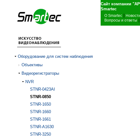
Сайт компании "А
Sma
|
О Smartec
Новост
|
Вопросы и ответы
Оборудование для систем наблюдения
Объективы
Видеорегистраторы
NVR
STNR-0423AI
STNR-0850
STNR-1650
STNR-1660
STNR-1661
STNR-A1630
STNR-3250