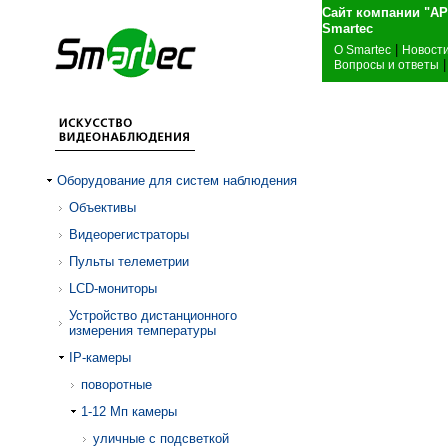
Сайт компании "А
Sma
|
О Smartec
Новост
|
Вопросы и ответы
Оборудование для систем наблюдения
Объективы
Видеорегистраторы
Пульты телеметрии
LCD-мониторы
Устройство дистанционного
измерения температуры
IP-камеры
поворотные
1-12 Mп камеры
уличные с подсветкой