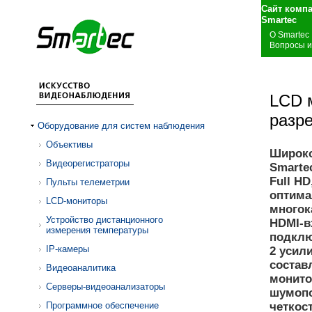
Сайт комп
S
О Smartec
Вопросы и
LCD 
разре
Оборудование для систем наблюдения
Объективы
Широко
Видеорегистраторы
Smarte
Full H
Пульты телеметрии
оптима
LCD-мониторы
многок
Устройство дистанционного
HDMI-в
измерения температуры
подклю
IP-камеры
2 усил
составл
Видеоаналитика
монито
Серверы-видеоанализаторы
шумопо
Программное обеспечение
четкос