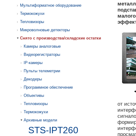
металл
Мультиформатное оборудование
подста
Термокожухи
малого
эффект
Тепловизоры
Микроволновые детекторы
Cнято с производства/складские остатки
Камеры аналоговые
Видеорегистраторы
IP-камеры
Пульты телеметрии
Декодеры
Программное обеспечение
Объективы
от исто
Тепловизоры
интерф
Термокожухи
сигнал
Архивные модели
формиру
STS-IPT260
интерф
просма