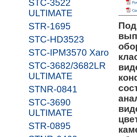
STC-3522
Ру
ULTIMATE
Ср
Под
STR-1695
вып
STC-HD3523
обо
STC-IPM3570 Xaro
кла
STC-3682/3682LR
вид
ULTIMATE
кон
сос
STNR-0841
ана
STC-3690
вид
ULTIMATE
цве
STR-0895
кам