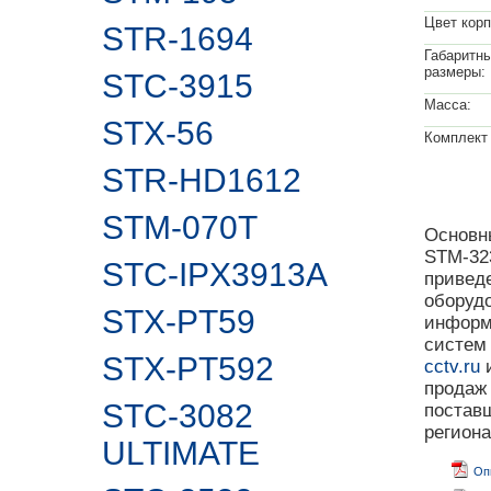
Цвет корп
STR-1694
Габаритн
размеры:
STC-3915
Масса:
STX-56
Комплект 
STR-HD1612
STM-070T
Основны
STM-323
STC-IPX3913A
привед
оборуд
STX-PT59
информ
систем
STX-PT592
cctv.ru
и
продаж
STC-3082
поставщ
регион
ULTIMATE
Оп