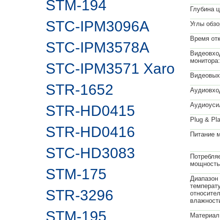
STM-194
Глубина ц
STC-IPM3096A
Углы обзо
Время отк
STC-IPM3578A
Видеовхо
монитора:
STC-IPM3571 Xaro
Видеовых
STR-1652
Аудиовхо
Аудиоуси
STR-HD0415
Plug & Pla
STR-HD0416
Питание м
STC-HD3083
Потребля
мощность
STM-175
Диапазон
температу
STR-3296
относите
влажност
STM-195
Материал