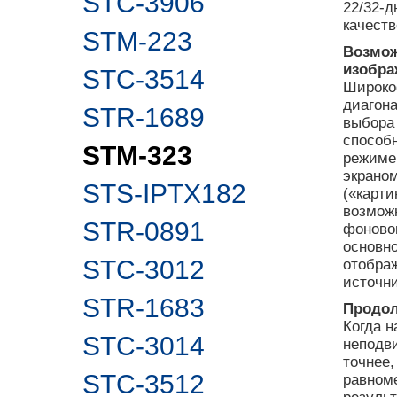
STC-3906
22/32-
качест
STM-223
Возмож
изобра
STC-3514
Широко
диагона
STR-1689
выбора 
способ
STM-323
режиме.
экраном
STS-IPTX182
(«карти
возможн
STR-0891
фоновог
основно
STC-3012
отобра
источн
STR-1683
Продол
Когда 
STC-3014
неподв
точнее
STC-3512
равном