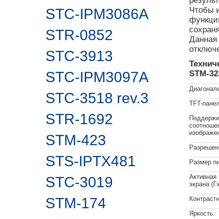
результ
Чтобы и
STC-IPM3086A
функци
сохран
STR-0852
Данная
отключ
STC-3913
Технич
STC-IPM3097A
STM-32
Диагонал
STC-3518 rev.3
TFT-панел
STR-1692
Поддержи
соотноше
изображен
STM-423
Разрешени
STS-IPTX481
Размер п
Активная
STC-3019
экрана (Г
STM-174
Контрастн
Яркость: