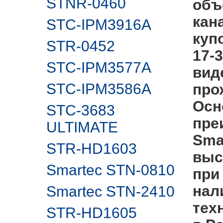
STNR-0460
объе
кан
STC-IPM3916A
куп
STR-0452
17-
STC-IPM3577A
вид
STC-IPM3586A
про
Осн
STC-3683
пре
ULTIMATE
Sma
STR-HD1603
выс
Smartec STN-0810
при
нал
Smartec STN-2410
тех
STR-HD1605