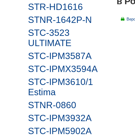
в Р
STR-HD1616
STNR-1642P-N
Верс
STC-3523
ULTIMATE
STC-IPM3587A
STC-IPMX3594A
STC-IPM3610/1
Estima
STNR-0860
STC-IPM3932A
STC-IPM5902А