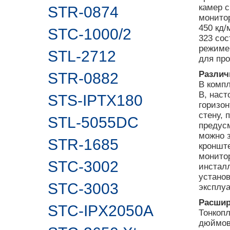
камер с
STR-0874
монито
450 кд/
STC-1000/2
323 сос
режиме
STL-2712
для пр
Различ
STR-0882
В компл
В, наст
STS-IPTX180
горизо
стену, 
STL-5055DC
предусм
можно 
STR-1685
кроншт
монитор
STC-3002
инстал
установ
STC-3003
эксплу
Расшир
STC-IPX2050A
Тонкоп
дюймов