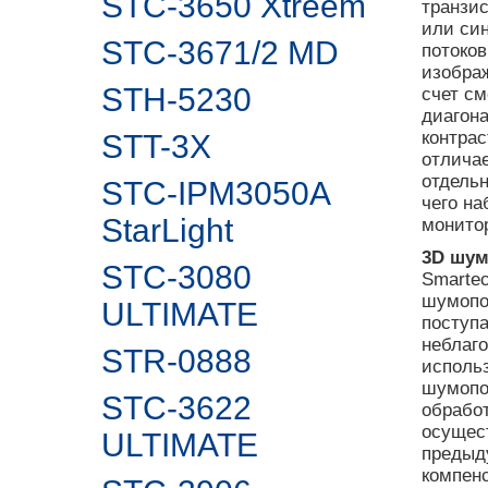
STC-3650 Xtreem
транзис
или син
STC-3671/2 MD
потоко
изобра
STH-5230
счет с
диагон
контрас
STT-3X
отлича
отдель
STC-IPM3050A
чего на
StarLight
монито
3D шум
STC-3080
Smarte
шумопо
ULTIMATE
поступа
неблаг
STR-0888
исполь
шумопод
STC-3622
обработ
осущес
ULTIMATE
предыд
компен