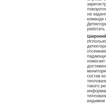
зарегист
поворотн
на задан
команде 
Детектор
работать
Широкий
Использо
детектор
отсеиваю
падающий
помогает
достижен
монитори
состав к
тепловиз
такого р
информац
тепловиз
видимом 