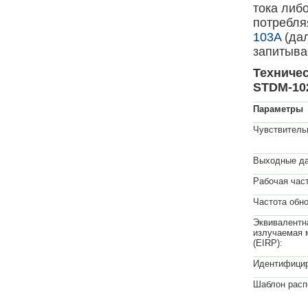
тока либо
потребля
103A
(дал
запитывае
Техниче
STDM-10
Параметры
Чувствитель
Выходные да
Рабочая част
Частота обн
Эквивалентн
излучаемая 
(EIRP):
Идентифицир
Шаблон расп