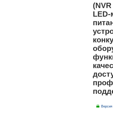
(NVR
LED-
пита
устр
конк
обор
функ
каче
досту
проф
подд
Версия