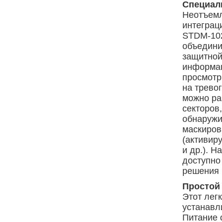
Специал
Неотъемл
интеграц
STDM-102
объедини
защитной
информац
просмотр
на трево
можно ра
секторов
обнаружи
маскиров
(активир
и др.). 
доступно
решения 
Простой
Этот лег
устанавл
Питание 