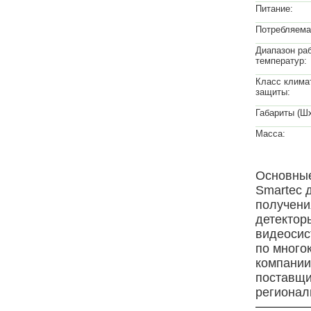
Питание:
Потребляема
Диапазон ра
температур:
Класс клима
защиты:
Габариты (Ш
Масса:
Основные
Smartec 
получени
детектор
видеосис
по много
компани
поставщи
региона