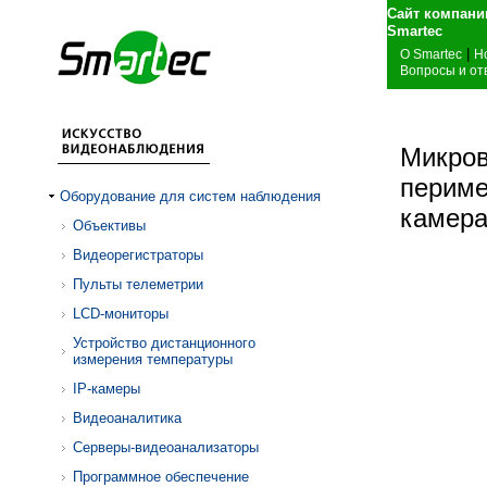
Сайт компани
Sm
|
О Smartec
Н
Вопросы и от
Микров
периме
Оборудование для систем наблюдения
камер
Объективы
Видеорегистраторы
Пульты телеметрии
LCD-мониторы
Устройство дистанционного
измерения температуры
IP-камеры
Видеоаналитика
Серверы-видеоанализаторы
Программное обеспечение