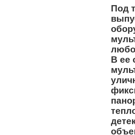
Под 
выпу
обор
муль
любо
В ее
муль
улич
фикс
пано
тепл
дете
объе