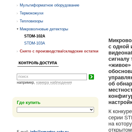
Мультиформатное оборудование
Термокожухи
Тепловизоры
Микроволновые детекторы
STDM-102A
Микрово
STDM-103A
с одной
Cнято с производства/складские остатки
видеонаб
сигналу 
«живое»
обоснов
управля
например,
камера наблюдения
об обнар
местност
конфигу
настройк
Где купить
К конкур
серии ST
на котор
открытом
E-mail:
info@smartec-cctv.ru