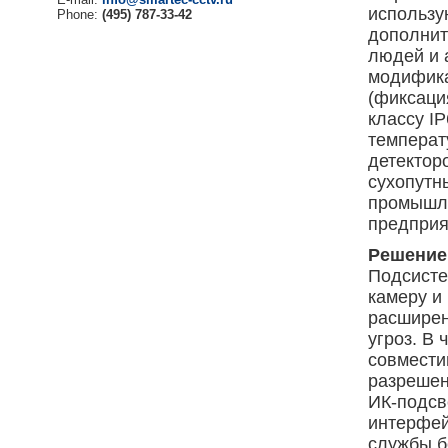
использу
Phone:
(495) 787-33-42
дополнит
людей и 
модифика
(фиксаци
классу I
температ
детектор
сухопутн
промышл
предприя
Решение
Подсисте
камеру и
расширен
угроз. В
совмести
разрешен
ИК-подсв
интерфей
службы б