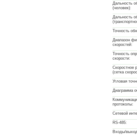
Дальность о
(человек):
Дальность о
(транспортно
Точность об
Диапазон фи
скоростей:
Точность оп
скорости:
Скоростное 
(сетка скорос
Угловая точн
Диаграмма о
Коммуникац
протоколы:
Сетевой инт
RS-485:
Входы/выход