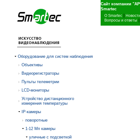
Сайт компании "А
Sma
|
О Smartec
Новост
|
Вопросы и ответы
Оборудование для систем наблюдения
Объективы
Видеорегистраторы
Пульты телеметрии
LCD-мониторы
Устройство дистанционного
измерения температуры
IP-камеры
поворотные
1-12 Mп камеры
уличные с подсветкой