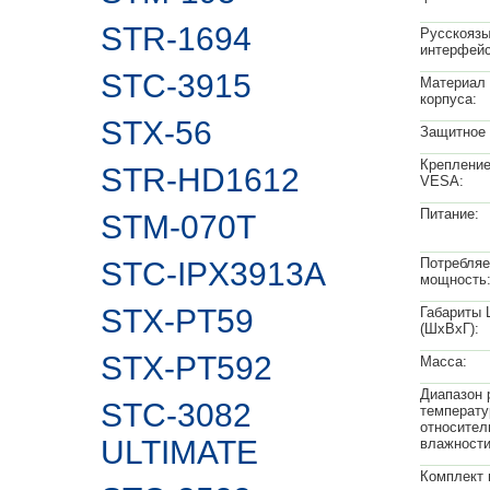
STR-1694
Русскояз
интерфейс
STC-3915
Материал 
корпуса:
STX-56
Защитное 
Крепление
STR-HD1612
VESA:
Питание:
STM-070T
Потребля
STC-IPX3913A
мощность
STX-PT59
Габариты 
(ШхВхГ):
STX-PT592
Масса:
Диапазон 
STC-3082
температу
относител
ULTIMATE
влажности
Комплект 