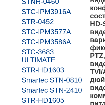
STNR-0460
кон
STC-IPM3916A
сос
STR-0452
HD-
STC-IPM3577A
вид
вар
STC-IPM3586A
фик
STC-3683
PTZ,
ULTIMATE
вид
STR-HD1603
TVI/
дюй
Smartec STN-0810
вид
Smartec STN-2410
ком
STR-HD1605
пит