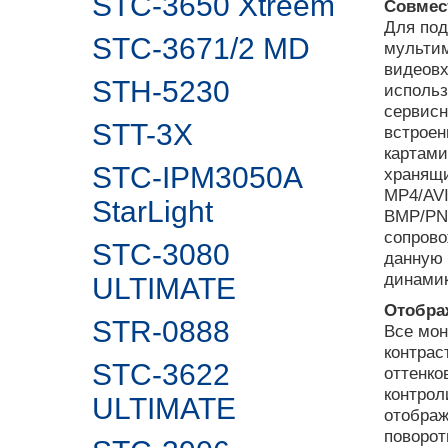
STC-3650 Xtreem
Совмес
Для под
STC-3671/2 MD
мульти
видеовх
STH-5230
использ
сервисн
STT-3X
встроен
картам
STC-IPM3050A
хранящи
MP4/AV
StarLight
BMP/PNG
сопров
STC-3080
данную
динами
ULTIMATE
Отобра
STR-0888
Все мон
контрас
STC-3622
оттенко
контрол
ULTIMATE
отображ
поворо