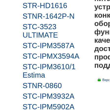
STR-HD1616
уст
кон
STNR-1642P-N
обо
STC-3523
фун
ULTIMATE
кач
STC-IPM3587A
дост
STC-IPMX3594A
про
под
STC-IPM3610/1
Estima
Верс
STNR-0860
STC-IPM3932A
STC-IPM5902А