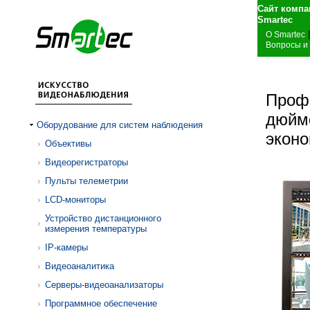
Сайт компа
S
|
О Smartec
Вопросы и
Проф
дюйм
Оборудование для систем наблюдения
экон
Объективы
Видеорегистраторы
Пульты телеметрии
LCD-мониторы
Устройство дистанционного
измерения температуры
IP-камеры
Видеоаналитика
Серверы-видеоанализаторы
Программное обеспечение