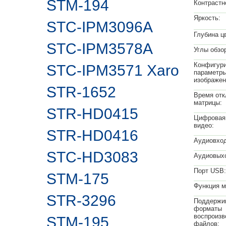
STM-194
Контрастн
Яркость:
STC-IPM3096A
Глубина ц
STC-IPM3578A
Углы обзор
Конфигур
STC-IPM3571 Xaro
параметр
изображен
STR-1652
Время отк
матрицы:
STR-HD0415
Цифровая 
видео:
STR-HD0416
Аудиовхо
STC-HD3083
Аудиовых
Порт USB:
STM-175
Функция м
STR-3296
Поддержи
форматы
воспроиз
STM-195
файлов: