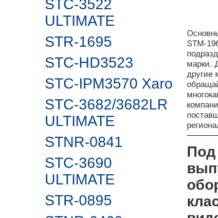
STC-3522
ULTIMATE
Основны
STR-1695
STM-196
подразд
STC-HD3523
марки. 
другие 
STC-IPM3570 Xaro
обращай
многока
STC-3682/3682LR
компан
поставщ
ULTIMATE
регион
STNR-0841
Под
STC-3690
вып
ULTIMATE
обо
STR-0895
клас
вид