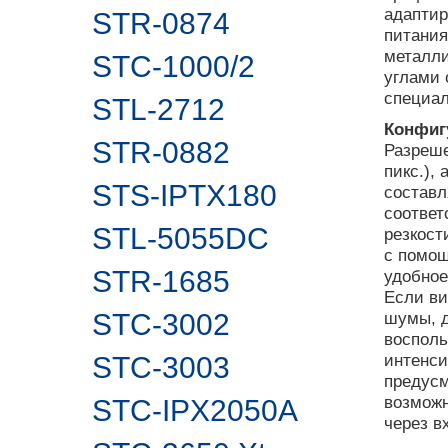
адаптир
STR-0874
питания
металли
STC-1000/2
углами 
специал
STL-2712
Конфиг
STR-0882
Разреше
пикс.),
STS-IPTX180
составл
соответ
STL-5055DC
резкост
с помощ
STR-1685
удобное
Если ви
STC-3002
шумы, д
воспол
интенси
STC-3003
предусм
возможн
STC-IPX2050A
через в