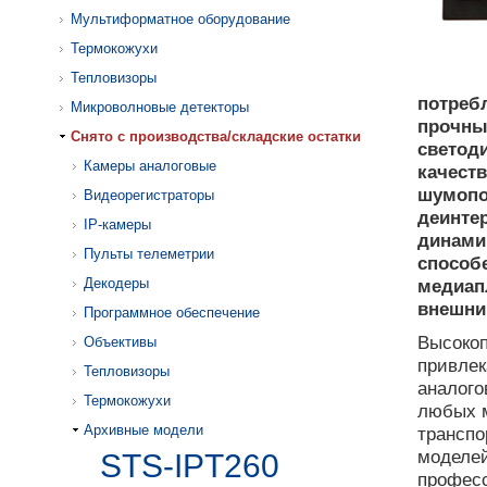
Мультиформатное оборудование
Термокожухи
Тепловизоры
потребл
Микроволновые детекторы
прочны
Cнято с производства/складские остатки
светод
Камеры аналоговые
качест
шумопо
Видеорегистраторы
деинте
IP-камеры
динамик
Пульты телеметрии
способ
Декодеры
медиап
внешний
Программное обеспечение
Высоко
Объективы
привлек
Тепловизоры
аналого
Термокожухи
любых м
Архивные модели
транспо
моделей
STS-IPT260
профес