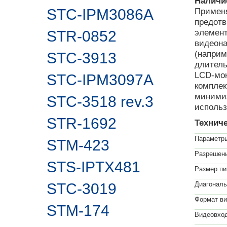
Наличи
STC-IPM3086A
Применя
предотв
элемент
STR-0852
видеона
(напри
STC-3913
длитель
LCD-мон
STC-IPM3097A
комплек
минимиз
STC-3518 rev.3
использ
STR-1692
Технич
Параметр
STM-423
Разрешени
STS-IPTX481
Размер пи
STC-3019
Диагональ
Формат ви
STM-174
Видеовход