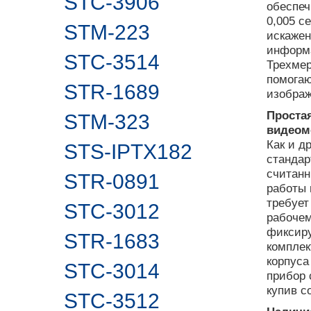
STC-3906
обеспеч
0,005 с
STM-223
искажен
информ
STC-3514
Трехмер
помогаю
STR-1689
изображ
Простая
STM-323
видеом
Как и д
STS-IPTX182
стандар
считанн
STR-0891
работы 
требует
STC-3012
рабочем
фиксиру
STR-1683
комплек
корпуса
STC-3014
прибор 
купив с
STC-3512