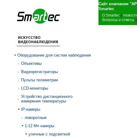
Сайт компании "А
Sma
|
О Smartec
Новост
|
Вопросы и ответы
Оборудование для систем наблюдения
Объективы
Видеорегистраторы
Пульты телеметрии
LCD-мониторы
Устройство дистанционного
измерения температуры
IP-камеры
поворотные
1-12 Mп камеры
уличные с подсветкой