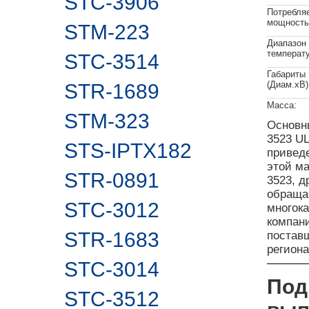
STC-3906
Потребля
мощность
STM-223
Диапазон
температу
STC-3514
Габариты
(Диам.хВ)
STR-1689
Масса:
STM-323
Основн
3523 UL
STS-IPTX182
привед
этой м
STR-0891
3523, 
обраща
STC-3012
многока
компан
STR-1683
поставщ
регион
STC-3014
Под
STC-3512