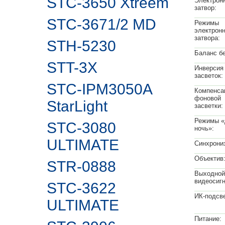
STC-3650 Xtreem
Электрон
затвор:
STC-3671/2 MD
Режимы
электронн
затвора:
STH-5230
Баланс бе
STT-3X
Инверсия
засветок:
STC-IPM3050A
Компенса
фоновой
StarLight
засветки:
Режимы «
STC-3080
ночь»:
ULTIMATE
Синхрони
Объектив
STR-0888
Выходной
видеосигн
STC-3622
ИК-подсве
ULTIMATE
Питание: