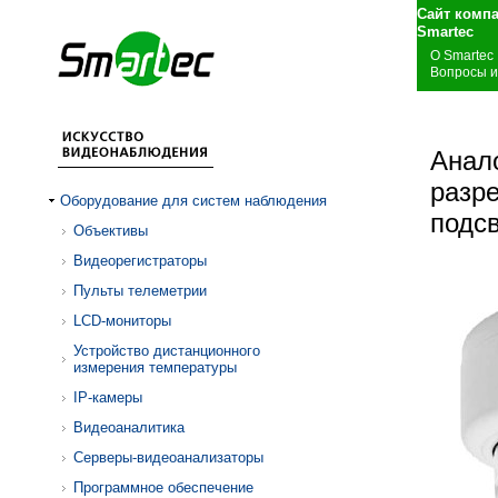
Сайт комп
S
О Smartec
Вопросы и
Анал
разр
Оборудование для систем наблюдения
подсв
Объективы
Видеорегистраторы
Пульты телеметрии
LCD-мониторы
Устройство дистанционного
измерения температуры
IP-камеры
Видеоаналитика
Серверы-видеоанализаторы
Программное обеспечение