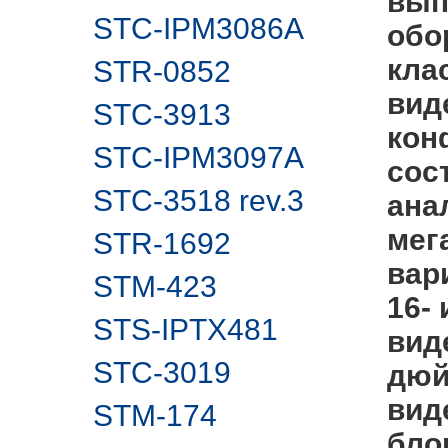
вып
STC-IPM3086A
обо
кла
STR-0852
вид
STC-3913
кон
STC-IPM3097A
сос
STC-3518 rev.3
ана
мег
STR-1692
вар
STM-423
16-
STS-IPTX481
вид
STC-3019
дюй
вид
STM-174
бло