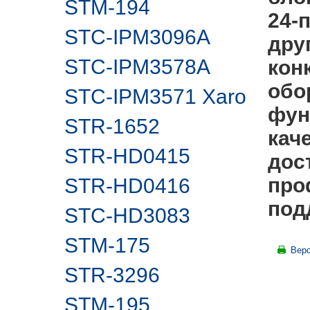
STM-194
24-
STC-IPM3096A
дру
STC-IPM3578A
кон
обо
STC-IPM3571 Xaro
фун
STR-1652
кач
STR-HD0415
дос
про
STR-HD0416
под
STC-HD3083
STM-175
Верс
STR-3296
STM-195