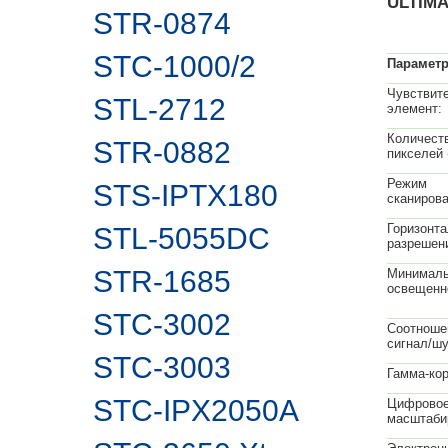
ULTIM
STR-0874
STC-1000/2
Парамет
Чувствит
STL-2712
элемент:
Количест
STR-0882
пикселей 
Режим
STS-IPTX180
сканирова
Горизонт
STL-5055DC
разрешен
STR-1685
Минимал
освещенн
STC-3002
Соотноше
сигнал/ш
STC-3003
Гамма-кор
STC-IPX2050A
Цифрово
масштаби