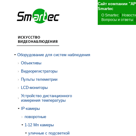
Сайт компании "А
Sma
|
О Smartec
Новост
|
Вопросы и ответы
Оборудование для систем наблюдения
Объективы
Видеорегистраторы
Пульты телеметрии
LCD-мониторы
Устройство дистанционного
измерения температуры
IP-камеры
поворотные
1-12 Mп камеры
уличные с подсветкой