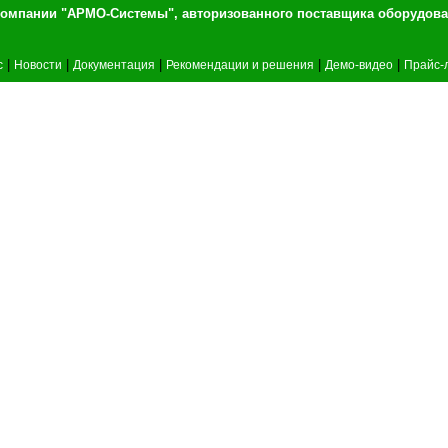
т компании "АРМО-Системы", авторизованного 
|
|
|
|
|
c
Новости
Документация
Рекомендации и решения
Демо-видео
Прайс-