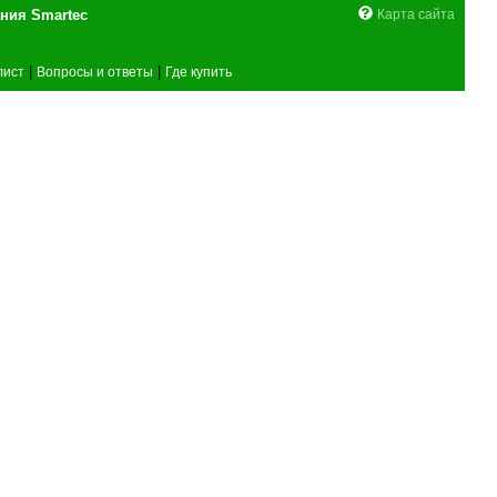
поставщика оборудования Smartec
Карта сайта
|
|
лист
Вопросы и ответы
Где купить