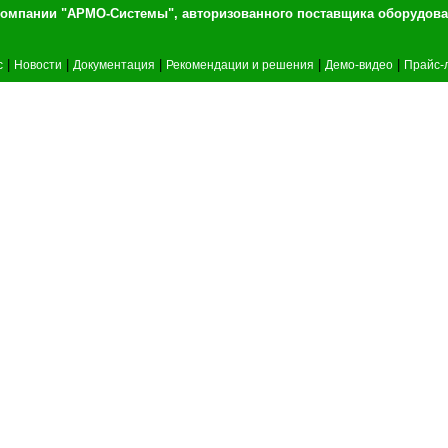
т компании "АРМО-Системы", авторизованного 
|
|
|
|
|
c
Новости
Документация
Рекомендации и решения
Демо-видео
Прайс-