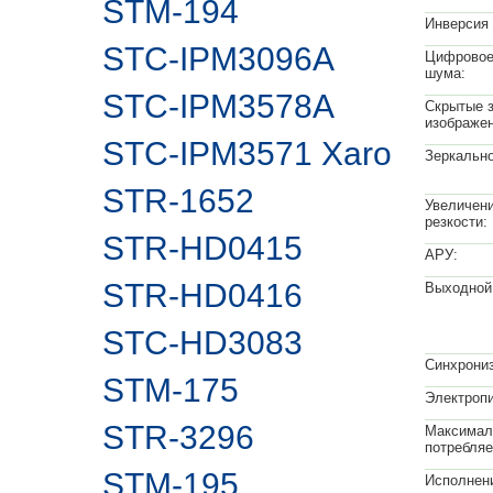
STM-194
Инверсия 
STC-IPM3096A
Цифровое
шума:
STC-IPM3578A
Скрытые 
изображен
STC-IPM3571 Xaro
Зеркально
STR-1652
Увеличени
резкости:
STR-HD0415
АРУ:
STR-HD0416
Выходной
STC-HD3083
Синхрониз
STM-175
Электропи
STR-3296
Максимал
потребля
STM-195
Исполнен