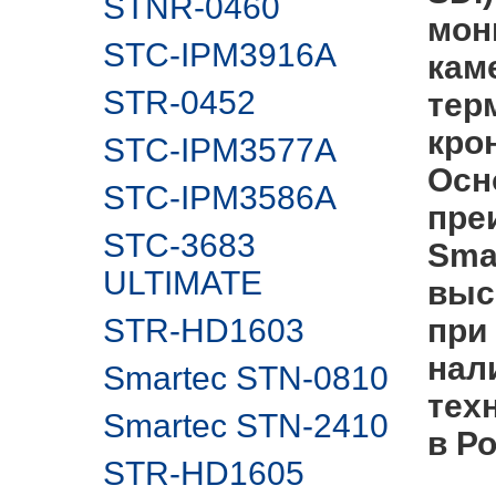
STNR-0460
мон
STC-IPM3916A
кам
STR-0452
тер
кро
STC-IPM3577A
Осн
STC-IPM3586A
пре
STC-3683
Sma
ULTIMATE
выс
STR-HD1603
при
нал
Smartec STN-0810
тех
Smartec STN-2410
в Р
STR-HD1605