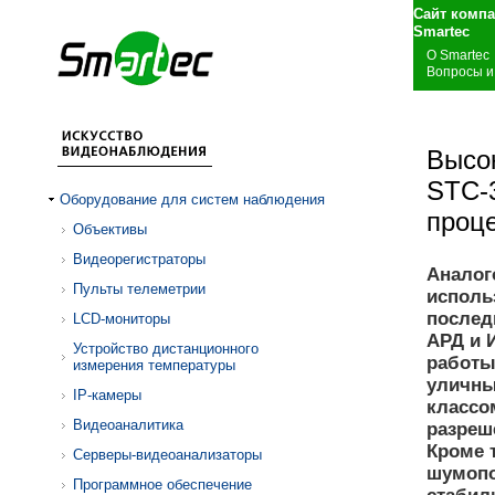
Сайт комп
S
О Smartec
Вопросы и
Высо
STC-
Оборудование для систем наблюдения
проц
Объективы
Видеорегистраторы
Аналог
Пульты телеметрии
использ
послед
LCD-мониторы
АРД и 
Устройство дистанционного
работы 
измерения температуры
уличны
IP-камеры
классо
Видеоаналитика
разреше
Кроме 
Серверы-видеоанализаторы
шумопо
Программное обеспечение