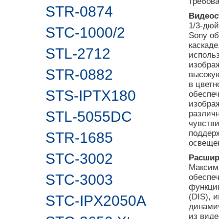
требова
STR-0874
Видеос
1/3-дю
STC-1000/2
Sony о
каскаде
STL-2712
использ
изобра
STR-0882
высокую
в цветн
STS-IPTX180
обеспе
изобра
STL-5055DC
различн
чувств
поддер
STR-1685
освеще
STC-3002
Расшир
Максим
STC-3003
обеспеч
функци
(DIS), 
STC-IPX2050A
динами
из вид