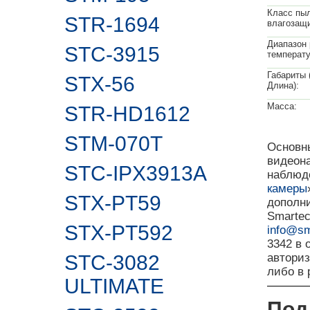
Класс пыл
STR-1694
влагозащ
Диапазон 
STC-3915
температу
Габариты 
STX-56
Длина):
Масса:
STR-HD1612
STM-070T
Основны
видеона
STC-IPX3913A
наблюде
камеры
STX-PT59
дополн
Smartec
STX-PT592
info@sm
3342 в
STC-3082
автори
либо в
ULTIMATE
Под