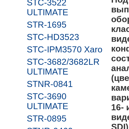
STC-3522
вып
ULTIMATE
обо
STR-1695
кла
STC-HD3523
вид
кон
STC-IPM3570 Xaro
сос
STC-3682/3682LR
ана
ULTIMATE
(цв
STNR-0841
кам
STC-3690
вар
ULTIMATE
16-
вид
STR-0895
SDI