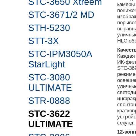
STC-3650 Xtreem
камеры
понижен
STC-3671/2 MD
изображ
порывов
STH-5230
выравни
уличные
STT-3X
HLC обе
Качест
STC-IPM3050A
Каждая
StarLight
ИК-филь
STC-362
режиме 
STC-3080
освещен
ULTIMATE
уличные
светод
STR-0888
инфракр
спонта
кратков
STC-3622
устройс
ULTIMATE
секунд.
12-зон