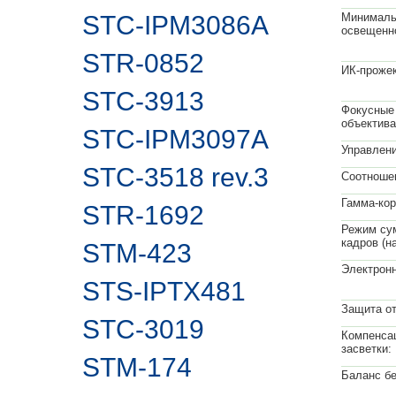
STC-IPM3086A
Минималь
освещенн
STR-0852
ИК-прожек
STC-3913
Фокусные
объектива
STC-IPM3097A
Управлен
STC-3518 rev.3
Соотноше
Гамма-кор
STR-1692
Режим су
кадров (н
STM-423
Электронн
STS-IPTX481
Защита от
STC-3019
Компенса
засветки:
STM-174
Баланс бе