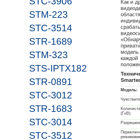
STC-3906
Как и д
видеоде
STM-223
област
индивид
STC-3514
срабаты
видеос
STR-1689
«Обнару
приватн
модель 
STM-323
каждой 
положе
STS-IPTX182
Технич
STR-0891
Smarte
Модель:
STC-3012
Чувствит
STR-1683
Количест
(ГхВ):
STC-3014
Разрешен
Переключ
STC-3512
режимами