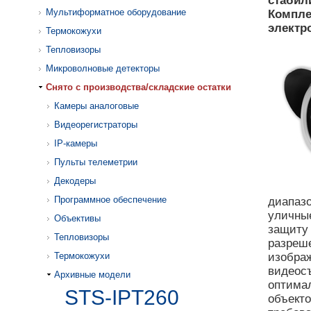
стабил
Мультиформатное оборудование
Компле
электр
Термокожухи
Тепловизоры
Микроволновые детекторы
Cнято с производства/складские остатки
Камеры аналоговые
Видеорегистраторы
IP-камеры
Пульты телеметрии
Декодеры
Программное обеспечение
диапазо
уличные
Объективы
защиту 
Тепловизоры
разреше
Термокожухи
изображ
видеосъ
Архивные модели
оптима
STS-IPT260
объекто