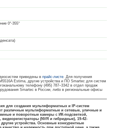
ние 0°-355°
нденсата)
идеосистем приведены в
прайс-листе
. Для получения
5516A Estima, другие устройства и ПО Smartec для систем
гоканальному телефону (495) 787–3342 в отдел продаж
удования Smartec в России, либо в региональные офисы
ния для создания мультиформатных и IP-систем
ят различные мультиформатные и сетевые, уличные и
амные и поворотные камеры с ИК-подсветкой,
видеорегистраторы (NVR и гибридные), 19-42-
другие устройства. Основные конкурентные
качество и надежность при доступной цене, а также