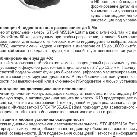
с ИК-подсветкой создан
формирование детализир
минимальным уровнем ш
купольной модели легко
работающие под управл
нсляция 4 видеопотоков с разрешением до 5 Мп
ео от купольной камеры STC-IPM5516A Estima как с активной, так и с 
ймрейтом 60 к/с, доступным при любом разрешении, включая 5-мегапикс
оков видео, для каждого из которых можно индивидуально выбрать разре
EG), частоту смены кадров и битрейт в диапазоне от 16 до 16000 кбит/
светкой может передавать аудио, что способствует повышению ситуаци
бинированный зум до 40х
тный моторизованный объектив камеры, защищенный прозрачным куполо
усировку и фокусное расстояние в диапазоне от 2,7 до 13,5 мм. Наряду
светкой поддерживает функцию 8-кратного цифрового масштабирования,
оматически регулируемая диафрагма P-Iris обеспечивает наилучшее ка
кости при выключенной или включенной ИК-подсветке и любых установк
погодное вандалозащищенное исполнение
чный купольный корпус защищает камеру от пыли/влаги по стандарту IP6
дусную жару, а антивандальная защита по классу IK10 предотвращает 
светки, оптики и электроники. Также в данной модели реализована защи
еры с ИК-подсветкой STC-IPM5516A Estima подходят для всепогодного 
различных объектах в большинстве климатических зон страны.
птация к любым условиям освещенности
ежиме дневной видеосъемки светочувствительность STC-IPM5516A Estim
 прозрачным куполом, обеспечивают подсветку объектов на расстоянии 
евой освещенности. Для поддержания образцовой четкости и информатив