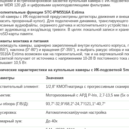
ещении и встречной/фоновой засветке купольная камера с ИК-подсветк
er WDR 120 дБ и цифровыми шумоподавляющими фильтрами.
олнительные функции STC-IPM5516A Estima
той камеры с ИК-подсветкой предусмотрены детекторы движения и внешне
расить прозрачный купол). Для подключения динамика, транслирующего
исанные аудиофайлы, охранного датчика и исполнительного устройства
ет аудиовыход и вход/выход тревоги. В целях локальной записи и хран
roSD-карты памяти.
ианты монтажа и питания
еомодуль камеры, шарнирно закрепленный внутри купольного корпуса, 
-355°), наклона (0°-80°) и вращения (0°-355°), и выбрать ракурс обзора и
5516A Estima возможен как на горизонтальной, так и на вертикальной п
светкой получает от источника с напряжением 10-28 В постоянного тока 
вышает 10,5 Вт.
нические характеристики на купольные камеры с ИК-подсветкой Sm
раметры
Значения
ствительный элемент:
1/2,8” КМОП-матрица с прогрессивным сканир
ектив:
Моторизованный с АРД P-Iris, 2,7-13,5 мм (5х о
ы обзора (Г/В/Д):
93,7°-32,9°/68,2°-24,7°/121,1°-40,7°
усировка:
Автоматическая/ручная настройка
марный зум:
До 40х