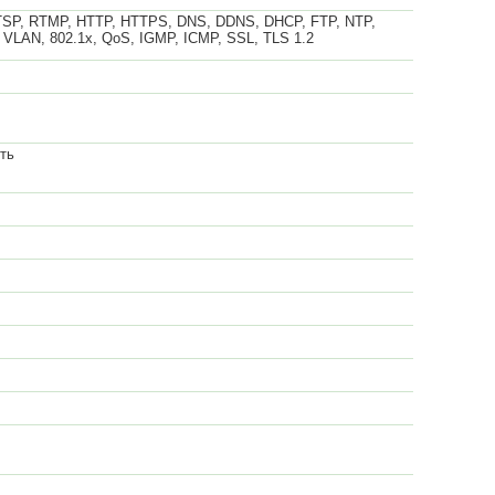
RTSP, RTMP, HTTP, HTTPS, DNS, DDNS, DHCP, FTP, NTP,
 VLAN, 802.1x, QoS, IGMP, ICMP, SSL, TLS 1.2
ть