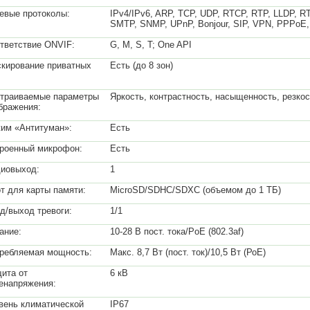
евые протоколы:
IPv4/IPv6, ARP, TCP, UDP, RTCP, RTP, LLDP, 
SMTP, SNMP, UPnP, Bonjour, SIP, VPN, PPPoE,
тветствие ONVIF:
G, M, S, T; One API
кирование приватных
Есть (до 8 зон)
:
траиваемые параметры
Яркость, контрастность, насыщенность, резкос
бражения:
им «Антитуман»:
Есть
роенный микрофон:
Есть
иовыход:
1
т для карты памяти:
MicroSD/SDHC/SDXC (объемом до 1 ТБ)
д/выход тревоги:
1/1
ание:
10-28 В пост. тока/PoE (802.3af)
ребляемая мощность:
Макс. 8,7 Вт (пост. ток)/10,5 Вт (РоЕ)
ита от
6 кВ
енапряжения:
вень климатической
IP67