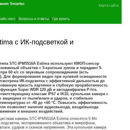
поставщика оборудования Smartec
Карта сайта
|
|
райс-лист
Вопросы и ответы
Где купить
ima с ИК-подсветкой и
 типа STC-IPM5516A Estima используют КМОП-сенсор
изованный объектив с 5-кратным зумом и передают 5-
при 60 к/с со звуковым сопровождением (есть
. Для формирования видео при нулевой освещенности
усмотрена ИК-подсветка с эффективной дальностью до
рованную яркость картинки и глубокую проработанность
функция Super WDR 120 дБ и автодиафрагма P-Iris.
ответствующему классам IP67 и IK10, купольная камера с
 защищена от пыли/влаги и ударов, и стабильно
температурах от -40 до +60 °С. Повысить эффективность
оля позволяет наличие аудиовыхода, входа/выхода
движения и внешних воздействий.
ществам камеры STC-IPM5516A Estima относятся 5 Мп
-подсветки, моторизованного объектива и микрофона,
влаги, ударов и скачков напряжения. Эта купольная камера