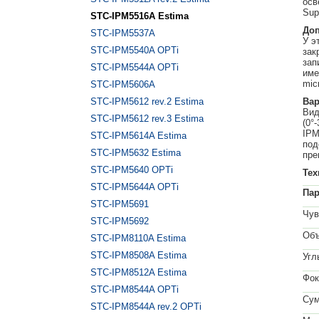
осв
Sup
STC-IPM5516A Estima
Доп
STC-IPM5537A
У э
STC-IPM5540A OPTi
зак
зап
STC-IPM5544A OPTi
име
mic
STC-IPM5606A
STC-IPM5612 rev.2 Estima
Вар
Вид
STC-IPM5612 rev.3 Estima
(0°
IPM
STC-IPM5614A Estima
под
STC-IPM5632 Estima
пре
STC-IPM5640 OPTi
Тех
STC-IPM5644A OPTi
Па
STC-IPM5691
Чув
STC-IPM5692
Объ
STC-IPM8110A Estima
STC-IPM8508A Estima
Угл
STC-IPM8512A Estima
Фок
STC-IPM8544A OPTi
Сум
STC-IPM8544A rev.2 OPTi