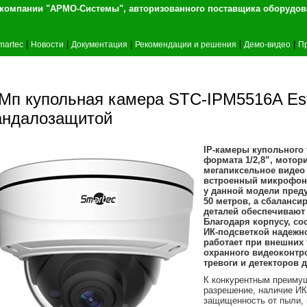
т компании "АРМО-Системы", авторизованного 
|
|
|
|
|
martec
Новости
Документация
Рекомендации и решения
Демо-видео
П
 Мп купольная камера STC-IPM5516A Est
андалозащитой
IP-камеры купольного
формата 1/2,8”, мотор
мегапиксельное видео 
встроенный микрофон)
у данной модели пред
50 метров, а сбаланси
деталей обеспечивают 
Благодаря корпусу, со
ИК-подсветкой надежно
работает при внешних 
охранного видеоконтр
тревоги и детекторов 
К конкурентным преиму
разрешение, наличие ИК
защищенность от пыли, 