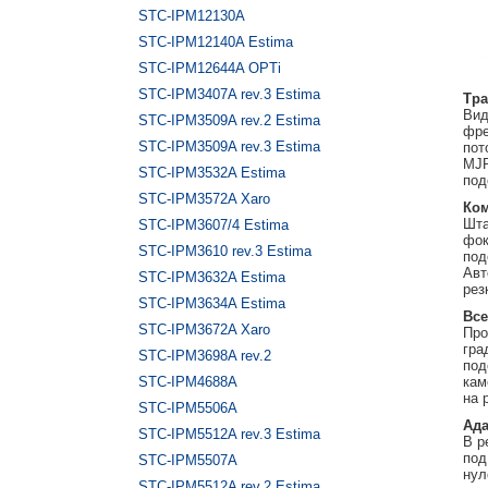
STC-IPM12130A
STC-IPM12140A Estima
STC-IPM12644A OPTi
STC-IPM3407A rev.3 Estima
Тра
Вид
STC-IPM3509A rev.2 Estima
фре
STC-IPM3509A rev.3 Estima
пот
MJP
STC-IPM3532A Estima
под
STC-IPM3572A Xaro
Ком
Шта
STC-IPM3607/4 Estima
фок
STC-IPM3610 rev.3 Estima
под
Авт
STC-IPM3632A Estima
рез
STC-IPM3634A Estima
Все
STC-IPM3672A Xaro
Про
гра
STC-IPM3698A rev.2
под
STC-IPM4688A
кам
на 
STC-IPM5506A
Ада
STC-IPM5512A rev.3 Estima
В р
под
STC-IPM5507A
нул
STC-IPM5512A rev.2 Estima