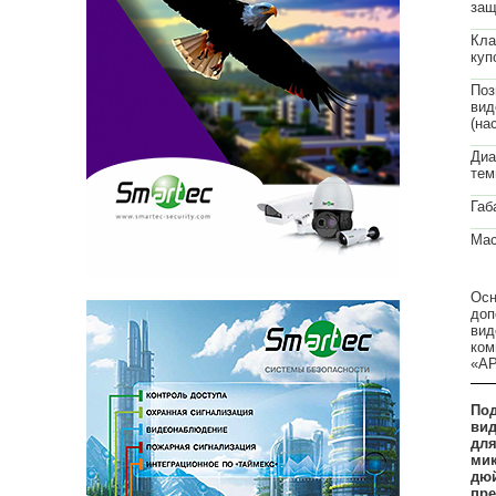
защ
Кла
куп
Поз
вид
(на
Диа
тем
Габ
Мас
Осн
доп
вид
ком
«А
Под
вид
для
мик
дюй
пре