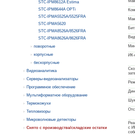
Мак
STC-IPM8612A Estima
STC-IPM8644A OPTi
Ком
STC-IPMA5525A/5525FRA
Мак
STC-IPMА5620
Бит
STC-IPMA8526A/8526FRA
Вид
STC-IPMA8626A/8626FRA
Мин
поворотные
корпусные
ИК-
бескорпусные
Ско
Видеоаналитика
зат
Серверы-видеоанализаторы
Реж
Программное обеспечение
Дин
Мультиформатное оборудование
Шум
Термокожухи
Отс
Тепловизоры
Микроволновые детекторы
Реа
с И
Cнято с производства/складские остатки
соб