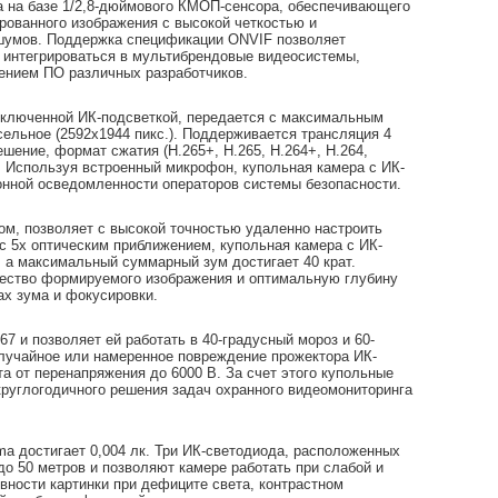
а на базе 1/2,8-дюймового КМОП-сенсора, обеспечивающего
ованного изображения с высокой четкостью и
умов. Поддержка спецификации ONVIF позволяет
 интегрироваться в мультибрендовые видеосистемы,
ением ПО различных разработчиков.
выключенной ИК-подсветкой, передается с максимальным
ельное (2592x1944 пикс.). Поддерживается трансляция 4
шение, формат сжатия (H.265+, H.265, H.264+, H.264,
с. Используя встроенный микрофон, купольная камера с ИК-
онной осведомленности операторов системы безопасности.
м, позволяет с высокой точностью удаленно настроить
 с 5х оптическим приближением, купольная камера с ИК-
 а максимальный суммарный зум достигает 40 крат.
чество формируемого изображения и оптимальную глубину
ах зума и фокусировки.
7 и позволяет ей работать в 40-градусный мороз и 60-
случайное или намеренное повреждение прожектора ИК-
та от перенапряжения до 6000 В. За счет этого купольные
круглогодичного решения задач охранного видеомониторинга
a достигает 0,004 лк. Три ИК-светодиода, расположенных
до 50 метров и позволяют камере работать при слабой и
ности картинки при дефиците света, контрастном