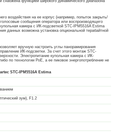
ой снабжена функцией широкого динамического диапазона
го воздействия на ее корпус (например, попыток закрыть/
 голосовые сообщения оператора или воспроизводящего
 купольная камера с ИК-подсветкой STC-IPM5516A Estima
ения данных возможна установка опциональной терабайтной
позволяет вручную настроить углы панорамирования
 направление ИК-подсветки. За счет этого монтаж STC-
оверхности. Электропитание купольная камера с ИК-
либо по технологии РоЕ, а ее пиковое энергопотребление не
artec STC-IPM5516A Estima
ованием
птический зум), F1.2