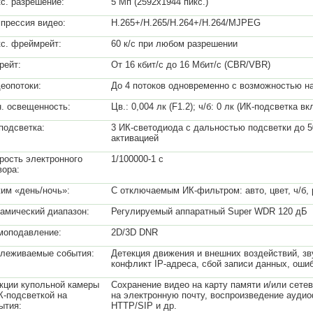
с. разрешение:
5 Мп (2592x1944 пикс.)
прессия видео:
H.265+/H.265/H.264+/H.264/MJPEG
с. фреймрейт:
60 к/с при любом разрешении
рейт:
От 16 кбит/с до 16 Мбит/с (CBR/VBR)
еопотоки:
До 4 потоков одновременно с возможностью на
. освещенность:
Цв.: 0,004 лк (F1.2); ч/б: 0 лк (ИК-подсветка вкл
подсветка:
3 ИК-светодиода с дальностью подсветки до 5
активацией
рость электронного
1/100000-1 с
вора:
им «день/ночь»:
С отключаемым ИК-фильтром: авто, цвет, ч/б,
амический диапазон:
Регулируемый аппаратный Super WDR 120 дБ
оподавление:
2D/3D DNR
леживаемые события:
Детекция движения и внешних воздействий, зв
конфликт IP-адреса, сбой записи данных, ошиб
кции купольной камеры
Сохранение видео на карту памяти и/или сете
К-подсветкой на
на электронную почту, воспроизведение аудио
ытия:
HTTP/SIP и др.