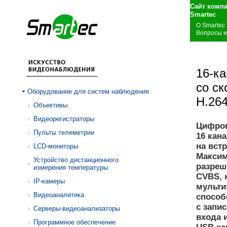
Сайт комп
S
О Smartec
Вопросы и
16-к
со ск
Оборудование для систем наблюдения
H.26
Объективы
Видеорегистраторы
Цифров
Пульты телеметрии
16 кан
на вст
LCD-мониторы
Максим
Устройство дистанционного
разреш
измерения температуры
CVBS, 
IP-камеры
мульти
Видеоаналитика
способ
с запи
Серверы-видеоанализаторы
входа 
Программное обеспечение