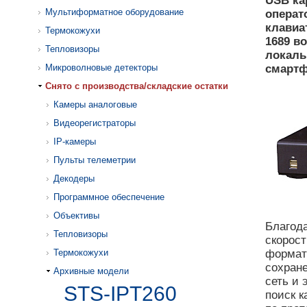
USB ка
Мультиформатное оборудование
операт
клавиа
Термокожухи
1689 в
Тепловизоры
локаль
Микроволновые детекторы
смартф
Cнято с производства/складские остатки
Камеры аналоговые
Видеорегистраторы
IP-камеры
Пульты телеметрии
Декодеры
Программное обеспечение
Объективы
Благод
Тепловизоры
скорост
Термокожухи
формат
сохране
Архивные модели
сеть и 
STS-IPT260
поиск к