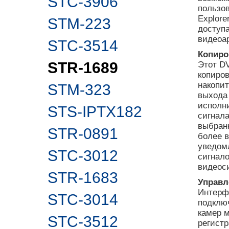
STC-3906
пользов
Explor
STM-223
доступа
видеоар
STC-3514
Копиро
STR-1689
Этот DV
копиро
накопит
STM-323
выхода
исполни
STS-IPTX182
сигнала
выбран
STR-0891
более 
уведомл
STC-3012
сигнало
видеос
STR-1683
Управл
Интерф
STC-3014
подклю
камер м
STC-3512
регистр