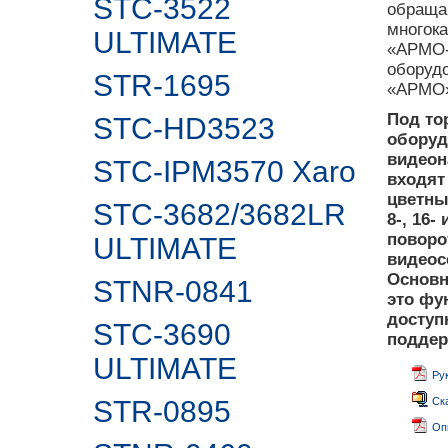
STC-3522
обраща
многока
ULTIMATE
«АРМО-
оборуд
STR-1695
«АРМО
Под то
STC-HD3523
оборуд
видеон
STC-IPM3570 Xaro
входят
цветны
STC-3682/3682LR
8-, 16
поворо
ULTIMATE
видеос
Основн
STNR-0841
это фу
доступ
STC-3690
поддер
ULTIMATE
Ру
STR-0895
Ск
Оп