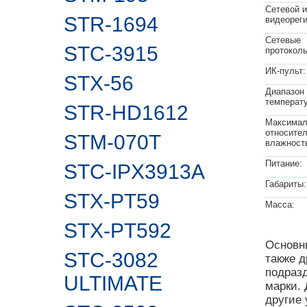
Сетевой 
STR-1694
видеореги
Сетевые
STC-3915
протокол
ИК-пульт:
STX-56
Диапазон
температу
STR-HD1612
Максимал
относите
STM-070T
влажност
Питание:
STC-IPX3913A
Габариты:
STX-PT59
Масса:
STX-PT592
Основн
STC-3082
также д
подраз
ULTIMATE
марки.
другие