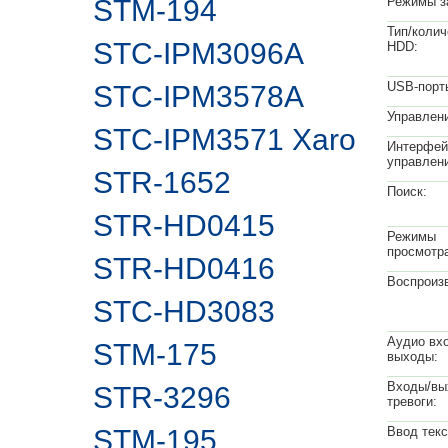
STM-194
Режимы з
Тип/колич
STC-IPM3096A
HDD:
USB-порт
STC-IPM3578A
Управлен
STC-IPM3571 Xaro
Интерфе
управлен
STR-1652
Поиск:
STR-HD0415
Режимы
просмотр
STR-HD0416
Воспроиз
STC-HD3083
Аудио вх
STM-175
выходы:
Входы/вы
STR-3296
тревоги:
STM-195
Ввод текс