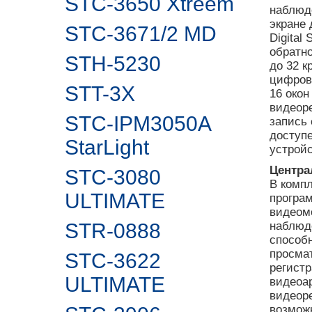
STC-3650 Xtreem
наблюде
экране
STC-3671/2 MD
Digital
обратно
STH-5230
до 32 к
цифрово
STT-3X
16 окон
видеор
STC-IPM3050A
запись 
доступе
StarLight
устройс
Центра
STC-3080
В комп
ULTIMATE
програ
видеом
STR-0888
наблюд
способн
просма
STC-3622
регистр
ULTIMATE
видеоар
видеор
возможн