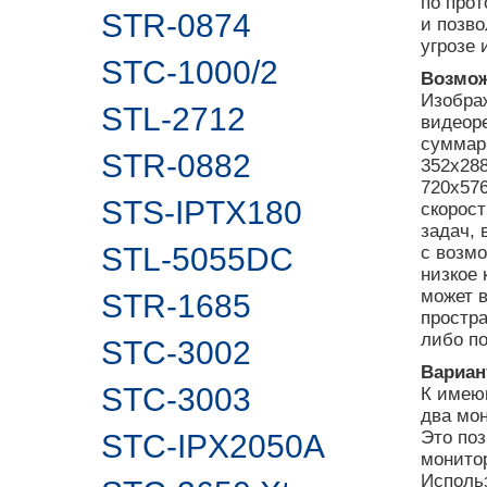
по прот
STR-0874
и позво
угрозе 
STC-1000/2
Возмож
Изобра
STL-2712
видеор
суммарн
STR-0882
352х28
720х57
STS-IPTX180
скорост
задач, 
STL-5055DC
с возмо
низкое 
может 
STR-1685
простра
либо п
STC-3002
Вариан
STC-3003
К имею
два мон
Это по
STC-IPX2050A
монитор
Использ