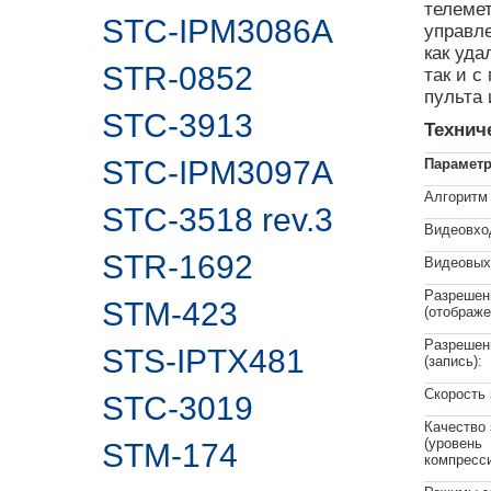
телеме
STC-IPM3086A
управл
как уд
STR-0852
так и 
пульта
STC-3913
Технич
STC-IPM3097A
Парамет
Алгоритм
STC-3518 rev.3
Видеовхо
STR-1692
Видеовых
Разрешен
STM-423
(отображе
Разрешен
STS-IPTX481
(запись):
Скорость 
STC-3019
Качество 
(уровень
STM-174
компресси