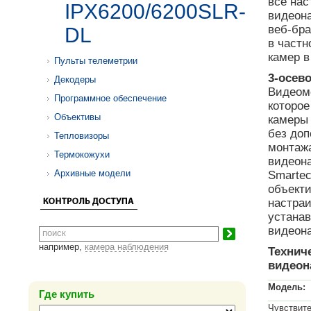
все нас
IPX6200/6200SLR-
видеона
веб-бра
DL
в частн
камер в
Пульты телеметрии
3-осев
Декодеры
Видеомо
Программное обеспечение
которое
Объективы
камеры 
без до
Тепловизоры
монтажа
Термокожухи
видеон
Архивные модели
Smarte
объекти
настраи
устанав
видеон
например,
камера наблюдения
Технич
видеон
Модель:
Где купить
Чувствит