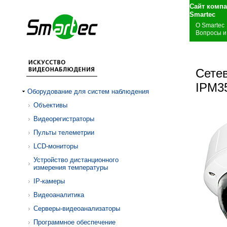
Сайт комп
S
О Smartec
Вопросы и
Сете
IPM35
Оборудование для систем наблюдения
Объективы
Видеорегистраторы
Пульты телеметрии
LCD-мониторы
Устройство дистанционного
измерения температуры
IP-камеры
Видеоаналитика
Серверы-видеоанализаторы
Программное обеспечение