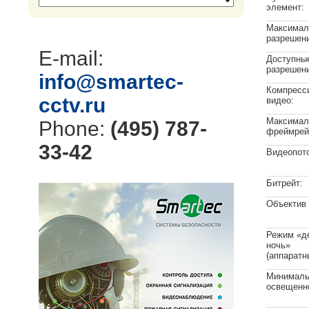
элемент:
Максимал
разрешен
E-mail:
Доступны
разрешен
info@smartec-
Компресс
cctv.ru
видео:
Максимал
Phone:
(495) 787-
фреймрей
33-42
Видеопото
Битрейт:
Объектив
Режим «д
ночь»
(аппаратн
Минималь
освещенн