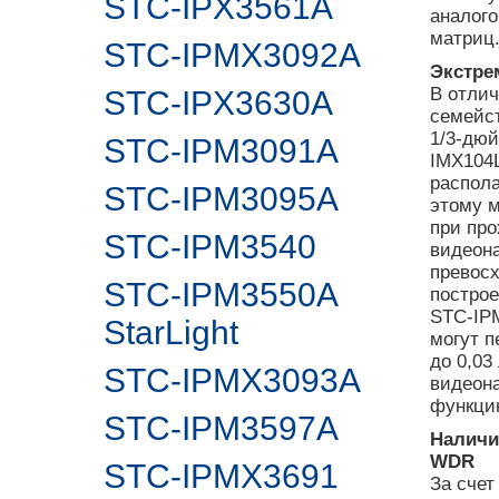
STC-IPX3561A
аналого
матриц
STC-IPMX3092A
Экстре
В отлич
STC-IPX3630A
семейст
1/3-дю
STC-IPM3091A
IMX104L
распола
STC-IPM3095A
этому м
при про
STC-IPM3540
видеона
превос
STC-IPM3550A
построе
STC-IP
StarLight
могут п
до 0,03
STC-IPMX3093A
видеон
функцию
STC-IPM3597A
Наличи
WDR
STC-IPMX3691
За счет