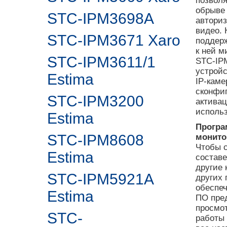
позволя
обрыве 
STC-IPM3698A
авториз
видео. 
STC-IPM3671 Xaro
поддер
к ней м
STC-IPM3611/1
STC-IPM
устройс
Estima
IP-каме
сконфиг
STC-IPM3200
активац
исполь
Estima
Програ
STC-IPM8608
монито
Чтобы с
Estima
состав
другие 
STC-IPM5921A
других 
обеспе
Estima
ПО пре
просмот
STC-
работы 