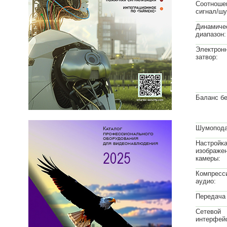
Соотноше
сигнал/шу
Динамиче
диапазон:
Электрон
затвор:
Баланс бе
Шумопода
Настройк
изображе
камеры:
Компресс
аудио:
Передача 
Сетевой
интерфей