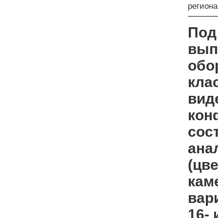
регион
Под
вып
обо
кла
вид
кон
сос
ана
(цв
кам
вар
16-