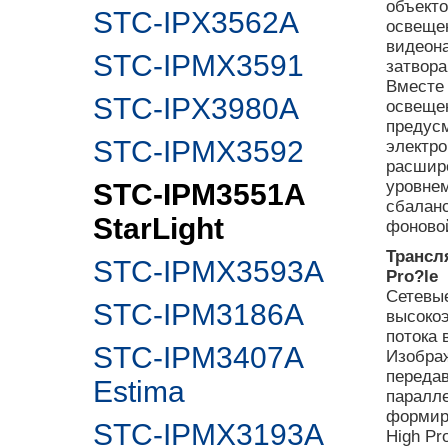
объекто
STC-IPX3562A
освещен
видеон
STC-IPMX3591
затвора
Вместе 
STC-IPX3980A
освеще
предус
STC-IPMX3592
электро
расшир
уровнем
STC-IPM3551A
сбаланс
StarLight
фоновой
Трансл
STC-IPMX3593A
Pro?le
Сетевые
STC-IPM3186A
высокоэ
потока 
STC-IPM3407A
Изобра
передав
Estima
паралле
формир
STC-IPMX3193A
High Pr