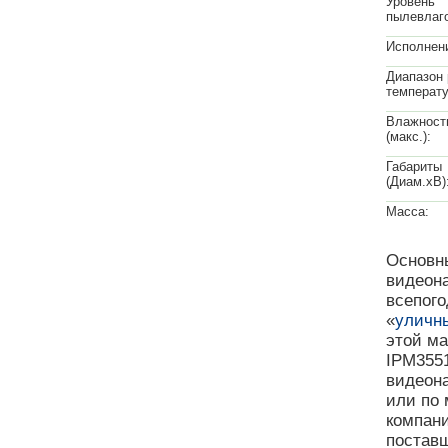
Уровень
пылевлаг
Исполнен
Диапазон 
температу
Влажност
(макс.):
Габариты
(Диам.xВ)
Масса:
Основны
видеона
всепого
«
уличн
этой м
IPM3551
видеон
или по 
компан
поставщ