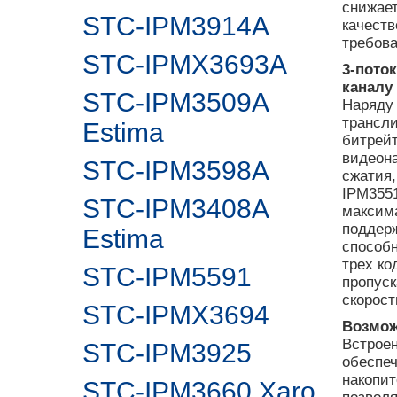
снижает
STC-IPM3914A
качеств
требова
STC-IPMX3693A
3-пото
каналу
STC-IPM3509A
Наряду 
трансл
Estima
битрейт
видеона
STC-IPM3598A
сжатия,
IPM3551
STC-IPM3408A
максим
поддер
Estima
способн
трех ко
STC-IPM5591
пропуск
скорост
STC-IPMX3694
Возмож
Встроен
STC-IPM3925
обеспеч
накопит
STC-IPM3660 Xaro