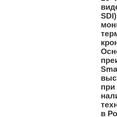
вид
SDI
мон
тер
кро
Осн
пре
Sma
выс
при
нал
тех
в Р