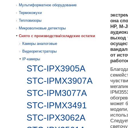
Мультиформатное оборудование
Термокожухи
экстрем
она сп
Тепловизоры
HP, M-
Микроволновые детекторы
аудиок
Cнято с производства/складские остатки
выход 
осущес
Камеры аналоговые
вандал
Видеорегистраторы
от исто
IP-камеры
работо
STC-IPX3905A
Благода
семейст
STC-IPMX3907A
чувстви
мегапи
STC-IPM3077A
IPM3551
обогрев
STC-IPMX3491
может б
модели,
исполь
STC-IPX3062A
Следует
светочу