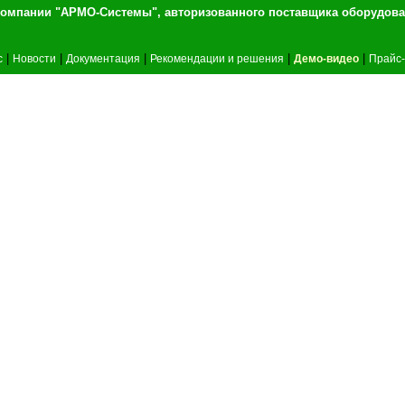
т компании "АРМО-Системы", авторизованного 
|
|
|
|
|
c
Новости
Документация
Рекомендации и решения
Демо-видео
Прайс-