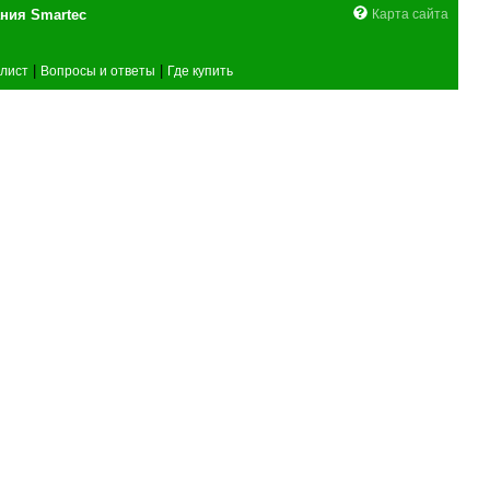
поставщика оборудования Smartec
Карта сайта
|
|
лист
Вопросы и ответы
Где купить