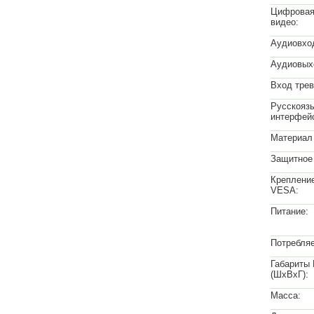
Цифровая
видео:
Аудиовхо
Аудиовых
Вход трев
Русскояз
интерфей
Материал 
Защитное 
Креплени
VESA:
Питание:
Потребля
Габариты
(ШхВхГ):
Масса: