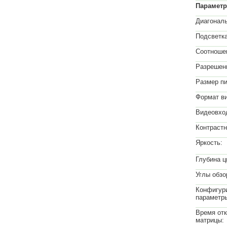
Парамет
Диагональ
Подсветка
Соотношен
Разрешен
Размер пи
Формат в
Видеовхо
Контрастн
Яркость:
Глубина ц
Углы обзор
Конфигур
параметр
Время от
матрицы: