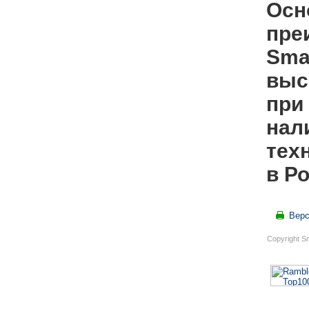
Осн
пре
Sma
выс
при
нал
тех
в Р
Верс
Copyright S