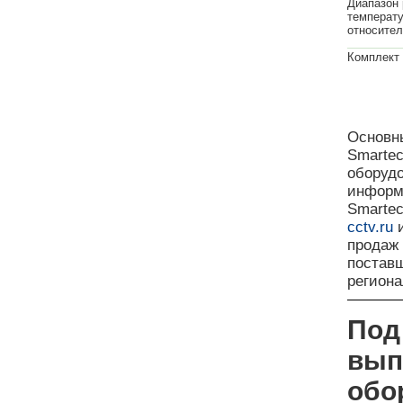
Диапазон 
температу
относител
Комплект 
Основны
Smarte
оборудо
информ
Smartec
cctv.ru
и
продаж
поставщ
регион
Под
вып
обо