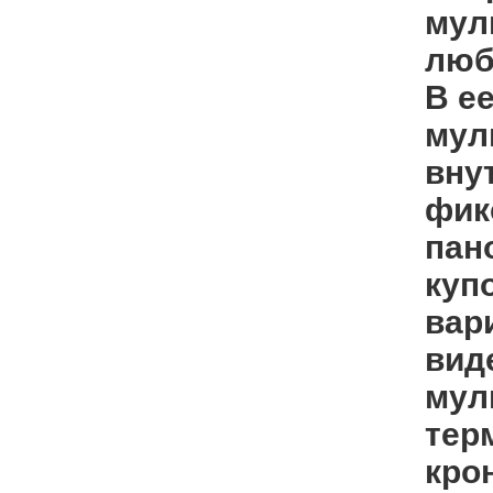
мул
люб
В е
мул
вну
фик
пан
куп
вар
вид
мул
тер
кро