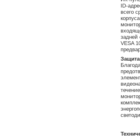
ID-адре
всего с
корпуса
монито
входяще
задней 
VESA 10
предва
Защита
Благода
предот
элемент
видеона
течение
монитор
комплек
энергоп
светоди
Технич