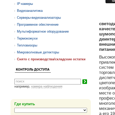
IP-камеры
Видеоаналитика
Серверы-видеоанализаторы
светод
Программное обеспечение
качест
Мультиформатное оборудование
шумопо
Термокожухи
деинте
внешни
Тепловизоры
питания
Микроволновые детекторы
Высоко
Cнято с производства/складские остатки
привлек
систем
торговл
диспетч
цветопе
например,
камера наблюдения
изобра
месте о
профес
многоле
Где купить
механи
а его 1