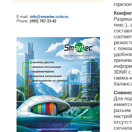
горизон
Конфиг
E-mail:
info@smartec-cctv.ru
Разреше
Phone:
(495) 787-33-42
пикс.),
составл
соответ
резкост
с помощ
удобное
приним
информ
3DNR с
гамма-к
баланса
Совмес
Для по
имеетс
разъем 
настро
отсутст
сигнала