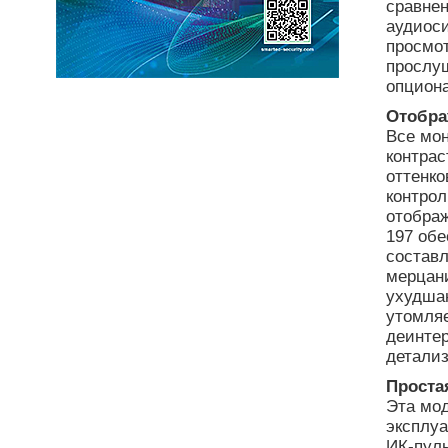
сравнен
аудиоси
просмо
прослу
опцион
Отобра
Все мон
контрас
оттенко
контрол
отобра
197 обе
составл
мерцани
ухудша
утомля
деинте
детали
Проста
Эта мод
эксплу
ИК-пул