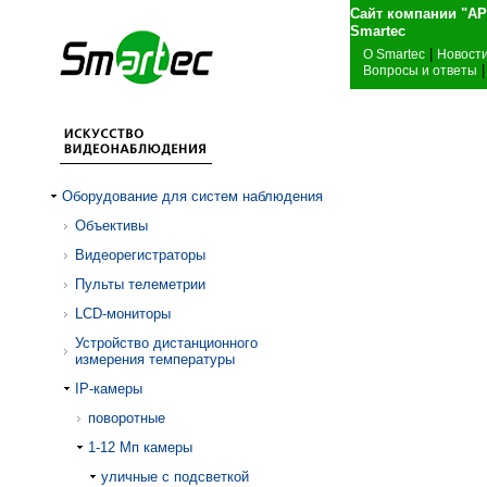
Сайт компании "А
Sma
|
О Smartec
Новост
|
Вопросы и ответы
Оборудование для систем наблюдения
Объективы
Видеорегистраторы
Пульты телеметрии
LCD-мониторы
Устройство дистанционного
измерения температуры
IP-камеры
поворотные
1-12 Mп камеры
уличные с подсветкой