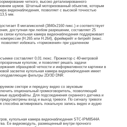
ормирование четкого, высоко детализированного
ровнем шумов. Штатный моторизованный объектив, которым
ера видеонаблюдения, позволяет с высокой точностью
-13,5 мм.
стигает 8 мегапикселей (3840х2160 пикс.) и соответствует
ения, доступная при любом разрешении, составляет 25
ала связи купольная камера видеонаблюдения поддерживает
компрессии (H.265 или H.264), фреймрейт и битрейт (макс.
е позволяет избежать «торможения» при удаленном
съемке составляет 0,01 люкс. Прожектор с 40-метровой
прозрачным куполом, и позволяет решать задачи
ержания образцовой четкости и информативности картинки в
новой засветке купольная камера видеонаблюдения имеет
умоподавляющие фильтры 2D/3D DNR.
руемом секторе и передачу видео со звуковым
ключить опциональный громкоговоритель, позволяющий
нные аудиофайлы. Для подсоединения охранного датчика и
предусмотрены вход и выход тревоги. По сигналу тревоги
я способна активировать локальную запись видео и аудио
етров, купольная камера видеонаблюдения STC-IPM8544A
тва. Ее видеомодуль, размещенный внутри прочного