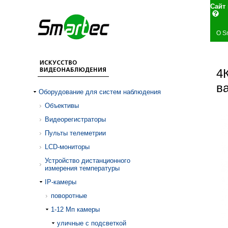
Сай
О S
4
в
Оборудование для систем наблюдения
Объективы
Видеорегистраторы
Пульты телеметрии
LCD-мониторы
Устройство дистанционного
измерения температуры
IP-камеры
поворотные
1-12 Mп камеры
уличные с подсветкой