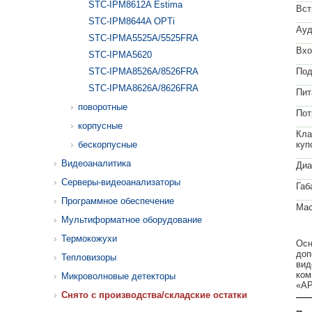
STC-IPM8612A Estima
Вст
STC-IPM8644A OPTi
Ауд
STC-IPMA5525A/5525FRA
Вхо
STC-IPMА5620
STC-IPMA8526A/8526FRA
Под
STC-IPMA8626A/8626FRA
Пит
поворотные
Пот
корпусные
Кла
бескорпусные
куп
Видеоаналитика
Диа
Серверы-видеоанализаторы
Габ
Программное обеспечение
Мас
Мультиформатное оборудование
Термокожухи
Осн
доп
Тепловизоры
вид
ком
Микроволновые детекторы
«А
Cнято с производства/складские остатки