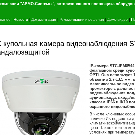
т компании "АРМО-Системы", авторизованного 
|
|
|
|
|
martec
Новости
Документация
Рекомендации и решения
Демо-видео
П
К купольная камера видеонаблюдения ST
андалозащитой
IP-камера STC-IPM8544
флагманом среди купо
OPTi. Она использует 
объектив 2,7-13,5 мм,
мегапиксельное видео
прожекторе с дальност
видеонаблюдения подд
аудиовыхода, входа/вы
классам IP66 и IK10 
охранного видеонаблю
В числе ключевых особе
наличие ИК-подсветки д
климатической/антиванд
цена. Также стоит отме
условиях при температу