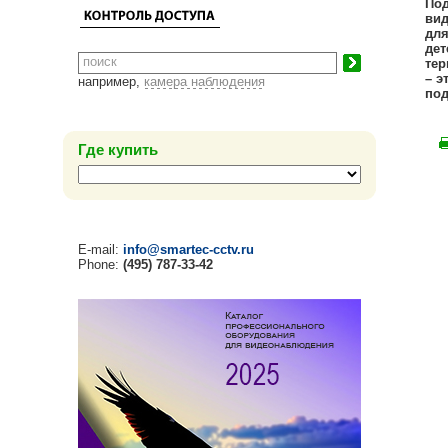
Под
вид
для
дет
тер
– э
например,
камера наблюдения
под
Где купить
E-mail:
info@smartec-cctv.ru
Phone:
(495) 787-33-42