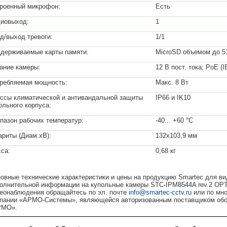
роенный микрофон:
Есть
иовыход:
1
д/выход тревоги:
1/1
держиваемые карты памяти:
MicroSD объемом до 5
ание камеры:
12 В пост. тока; PoE (
ребляемая мощность:
Макс. 8 Вт
ссы климатической и антивандальной защиты
IP66 и IK10
ольного корпуса:
пазон рабочих температур:
-40... +60 °С
ариты (Диам.хВ):
132х103,9 мм
са:
0,68 кг
овные технические характеристики и цены на продукцию Smartec для в
олнительной информации на купольные камеры STC-IPM8544A rev.2 OPTi
еонаблюдения обращайтесь по эл. почте
info@smartec-cctv.ru
или по мно
пании «АРМО-Системы», являющейся авторизованным поставщиком обор
РМО».