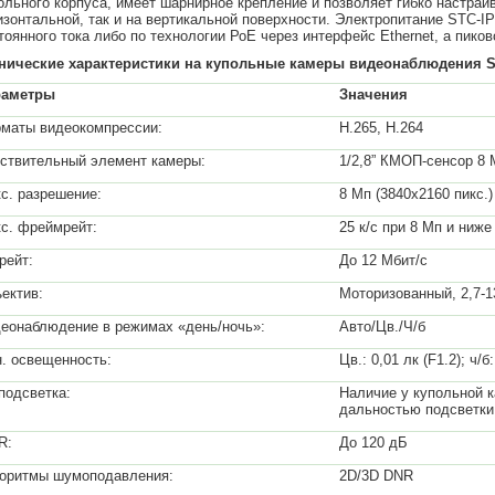
ольного корпуса, имеет шарнирное крепление и позволяет гибко настра
изонтальной, так и на вертикальной поверхности. Электропитание STC-I
тоянного тока либо по технологии РоЕ через интерфейс Ethernet, а пико
нические характеристики на купольные камеры видеонаблюдения S
раметры
Значения
маты видеокомпрессии:
H.265, H.264
ствительный элемент камеры:
1/2,8” КМОП-сенсор 8
с. разрешение:
8 Мп (3840х2160 пикс.)
с. фреймрейт:
25 к/с при 8 Мп и ниже
рейт:
До 12 Мбит/с
ектив:
Моторизованный, 2,7-1
еонаблюдение в режимах «день/ночь»:
Авто/Цв./Ч/б
. освещенность:
Цв.: 0,01 лк (F1.2); ч/б
подсветка:
Наличие у купольной 
дальностью подсветки
R:
До 120 дБ
оритмы шумоподавления:
2D/3D DNR