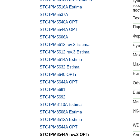
куп
гор
STC-IPM5516A Estima
пос
STC-IPM5537A
Тех
STC-IPM5540A OPTi
Па
STC-IPM5544A OPTi
Фор
STC-IPM5606A
STC-IPM5612 rev.2 Estima
Чув
STC-IPM5612 rev.3 Estima
Мак
STC-IPM5614A Estima
Мак
STC-IPM5632 Estima
Бит
STC-IPM5640 OPTi
STC-IPM5644A OPTi
Объ
STC-IPM5691
Вид
STC-IPM5692
Мин
STC-IPM8110A Estima
ИК-
STC-IPM8508A Estima
STC-IPM8512A Estima
WD
STC-IPM8544A OPTi
STC-IPM8544A rev.2 OPTi
Алг