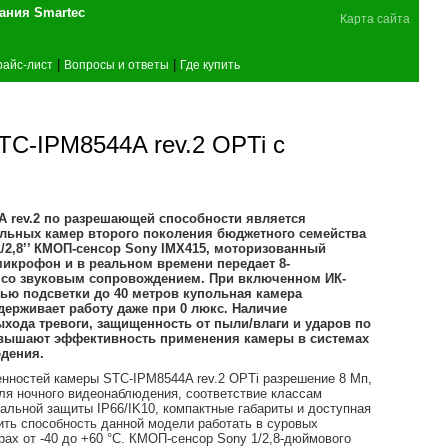
поставщика оборудования Smartec
Карта сайта
|
|
райс-лист
Вопросы и ответы
Где купить
C-IPM8544A rev.2 OPTi с
A rev.2 по разрешающей способности является
льных камер второго поколения бюджетного семейства
1/2,8’’ КМОП-сенсор Sony IMX415, моторизованный
 микрофон и в реальном времени передает 8-
 со звуковым сопровождением. При включенном ИК-
ью подсветки до 40 метров купольная камера
ерживает работу даже при 0 люкс. Наличие
хода тревоги, защищенность от пыли/влаги и ударов по
повышают эффективность применения камеры в системах
дения.
нностей камеры STC-IPM8544A rev.2 OPTi разрешение 8 Мп,
ля ночного видеонаблюдения, соответствие классам
альной защиты IP66/IK10, компактные габариты и доступная
тить способность данной модели работать в суровых
рах от -40 до +60 °С. КМОП-сенсор Sony 1/2,8-дюймового