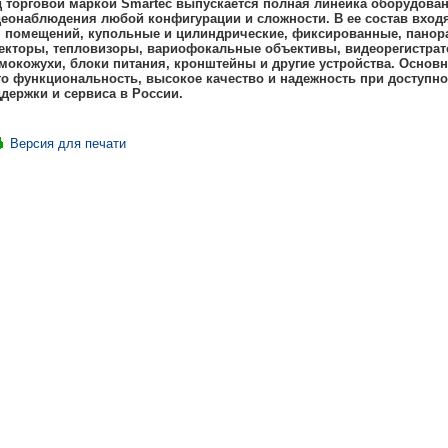
 торговой маркой Smartec выпускается полная линейка оборудова
еонаблюдения любой конфигурации и сложности. В ее состав вход
 помещений, купольные и цилиндрические, фиксированные, пано
екторы, тепловизоры, вариофокальные объективы, видеорегистрат
мокожухи, блоки питания, кронштейны и другие устройства. Осно
то функциональность, высокое качество и надежность при доступно
держки и сервиса в России.
Версия для печати