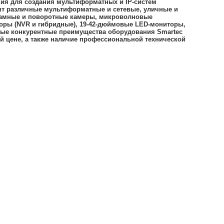
ния для создания мультиформатных и IP-систем
ят различные мультиформатные и сетевые, уличные и
рамные и поворотные камеры, микроволновые
оры (NVR и гибридные), 19-42-дюймовые LED-мониторы,
вные конкурентные преимущества оборудования Smartec
й цене, а также наличие профессиональной технической