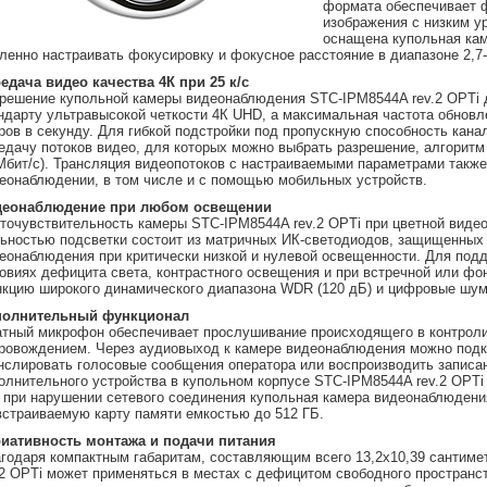
формата обеспечивает ф
изображения с низким у
оснащена купольная кам
ленно настраивать фокусировку и фокусное расстояние в диапазоне 2,7
едача видео качества 4К при 25 к/с
решение купольной камеры видеонаблюдения STC-IPM8544A rev.2 OPTi до
ндарту ультравысокой четкости 4К UHD, а максимальная частота обновл
ров в секунду. Для гибкой подстройки под пропускную способность кан
едачу потоков видео, для которых можно выбрать разрешение, алгоритм 
Мбит/с). Трансляция видеопотоков с настраиваемыми параметрами такж
еонаблюдении, в том числе и с помощью мобильных устройств.
деонаблюдение при любом освещении
точувствительность камеры STC-IPM8544A rev.2 OPTi при цветной видео
ьностью подсветки состоит из матричных ИК-светодиодов, защищенных 
еонаблюдения при критически низкой и нулевой освещенности. Для подд
овиях дефицита света, контрастного освещения и при встречной или фо
кцию широкого динамического диапазона WDR (120 дБ) и цифровые ш
полнительный функционал
тный микрофон обеспечивает прослушивание происходящего в контроли
ровождением. Через аудиовыход к камере видеонаблюдения можно под
нслировать голосовые сообщения оператора или воспроизводить записа
олнительного устройства в купольном корпусе STC-IPM8544A rev.2 OPTi 
 при нарушении сетевого соединения купольная камера видеонаблюдени
встраиваемую карту памяти емкостью до 512 ГБ.
иативность монтажа и подачи питания
годаря компактным габаритам, составляющим всего 13,2х10,39 сантим
.2 OPTi может применяться в местах с дефицитом свободного пространс