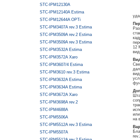
STC-IPM12130A
STC-IPM12140A Estima
уда
STC-IPM12644A OPTi
Пер
STC-IPM3407A rev.3 Estima
Раз
ста
STC-IPM3509A rev.2 Estima
кад
STC-IPM3509A rev.3 Estima
пер
12 
STC-IPM3532A Estima
вид
STC-IPM3572A Xaro
Ви
Све
STC-IPM3607/4 Estima
дал
STC-IPM3610 rev.3 Estima
вид
усл
STC-IPM3632A Estima
фун
STC-IPM3634A Estima
До
STC-IPM3672A Xaro
Шта
соп
STC-IPM3698A rev.2
тра
STC-IPM4688A
исп
или
STC-IPM5506A
на 
STC-IPM5512A rev.3 Estima
Вар
Бла
STC-IPM5507A
rev
STC-IPM5512A rev.2 Estima