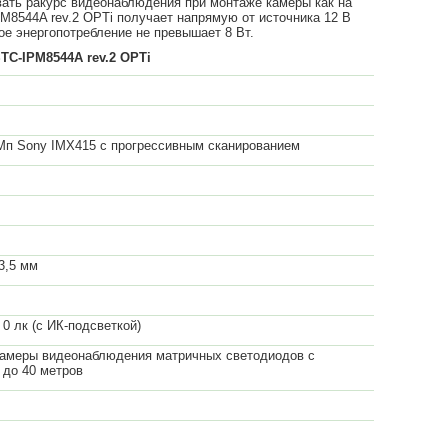
ивать ракурс видеонаблюдения при монтаже камеры как на
PM8544A rev.2 OPTi получает напрямую от источника 12 В
вое энергопотребление не превышает 8 Вт.
TC-IPM8544A rev.2 OPTi
 Mп Sony IMX415 с прогрессивным сканированием
3,5 мм
: 0 лк (с ИК-подсветкой)
камеры видеонаблюдения матричных светодиодов с
 до 40 метров