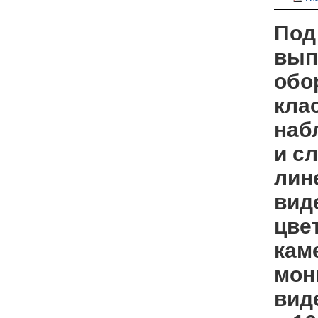
Под
вып
обо
кла
наб
и с
лин
вид
цве
кам
мон
виде