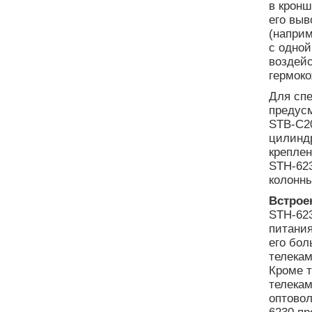
в крон
его выв
(наприм
с одной
воздейс
гермоко
Для сп
предусм
STB-C20
цилиндр
креплен
STH-623
колонны
Встрое
STH-62
питания
его бол
телека
Кроме т
телекам
оптовол