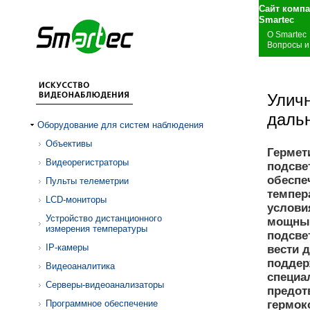
Сайт комп
S
О Smartec
Вопросы и
Улич
дальн
Оборудование для систем наблюдения
Объективы
Гермет
Видеорегистраторы
подсве
обеспе
Пульты телеметрии
темпер
LCD-мониторы
услови
Устройство дистанционного
мощных
измерения температуры
подсве
IP-камеры
вести 
поддер
Видеоаналитика
специа
Серверы-видеоанализаторы
предотв
Программное обеспечение
гермок