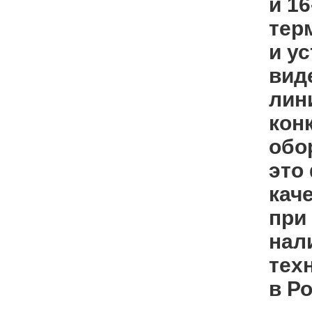
и 1
тер
и у
вид
лин
кон
обо
это
кач
при
нал
тех
в Р