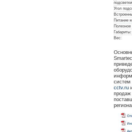
подсветки
Угол подс
Встроенны
Питание к
Полезное 
Габариты:
Вес:
Основны
Smartec
приведе
оборудо
информа
систем
cctv.ru
и
продаж
поставщ
регион
Опи
Инс
Акс