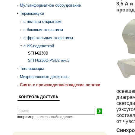
3,5 А 
Мультиформатное оборудование
провод
Термокожухи
с полным открытием
с боковым открытием
с фронтальным открытием
с ИК-подсветкой
STH-6230D
STH-6230D-PSU2 rev.3
Тепловизоры
Микроволновые детекторы
Cнято с производства/складские остатки
освеще
диаграм
светод
узкоуго
составл
например,
камера наблюдения
от чувс
Синхро