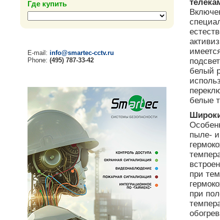
телека
Где купить
Включе
специа
естеств
активиз
имеетс
E-mail:
info@smartec-cctv.ru
Phone:
(495) 787-33-42
подсвет
белый 
использ
переклю
белые 
Широки
Особен
пыле- и
гермоко
темпер
встрое
при тем
гермоко
при по
темпера
обогрев