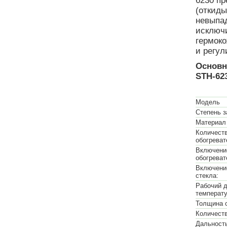
6230 пр
(откиды
невыпа
исключи
гермоко
и регул
Основн
STH-62
Модель
Степень 
Материал
Количест
обогреват
Включени
обогреват
Включени
стекла:
Рабочий 
температу
Толщина с
Количеств
Дальност