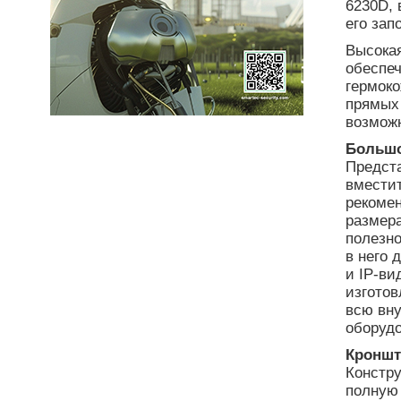
6230D, 
его зап
Высокая
обеспеч
гермок
прямых 
возможн
Большо
Предст
вместит
рекомен
размера
полезно
в него 
и IP-ви
изгото
всю вну
оборуд
Кроншт
Констр
полную 