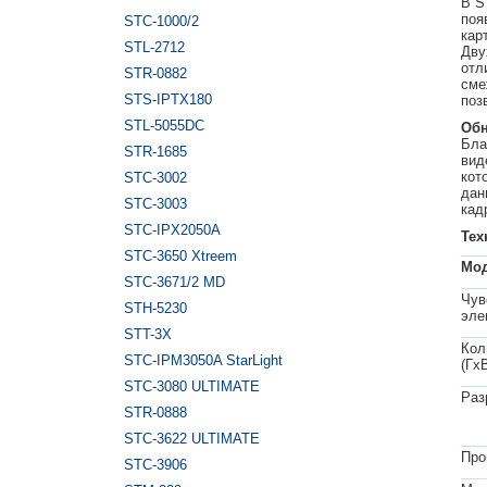
В S
поя
STC-1000/2
кар
STL-2712
Дву
отл
STR-0882
сме
STS-IPTX180
поз
STL-5055DC
Обн
Бла
STR-1685
вид
кот
STC-3002
дан
STC-3003
кад
STC-IPX2050A
Тех
STC-3650 Xtreem
Мод
STC-3671/2 MD
Чув
STH-5230
эле
STT-3X
Кол
STC-IPM3050A StarLight
(ГxВ
STC-3080 ULTIMATE
Раз
STR-0888
STC-3622 ULTIMATE
Про
STC-3906