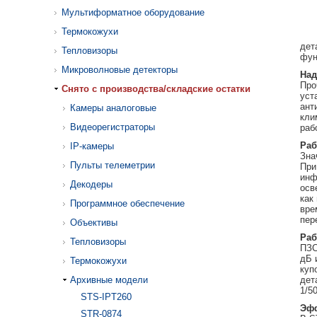
Мультиформатное оборудование
Термокожухи
дет
Тепловизоры
фун
Микроволновые детекторы
Над
Про
Cнято с производства/складские остатки
уст
ант
Камеры аналоговые
кли
Видеорегистраторы
раб
Раб
IP-камеры
Зна
Пульты телеметрии
При
инф
Декодеры
осв
как
Программное обеспечение
вре
пер
Объективы
Раб
Тепловизоры
ПЗС
дБ 
Термокожухи
куп
Архивные модели
дет
1/5
STS-IPT260
Эфф
STR-0874