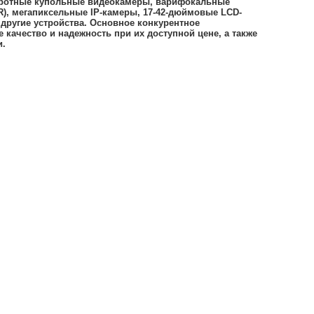
оротные купольные видеокамеры, варифокальные
VR), мегапиксельные IP-камеры, 17-42-дюймовые LCD-
другие устройства. Основное конкурентное
качество и надежность при их доступной цене, а также
и.