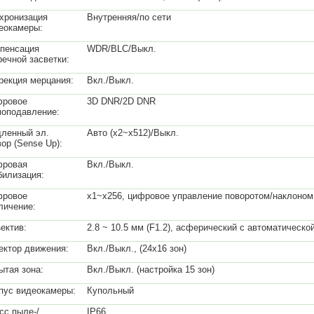
хронизация
Внутренняя/по сети
еокамеры:
пенсация
WDR/BLC/Выкл.
речной засветки:
рекция мерцания:
Вкл./Выкл.
ровое
3D DNR/2D DNR
оподавление:
ленный эл.
Авто (x2~x512)/Выкл.
вор (Sense Up):
ровая
Вкл./Выкл.
билизация:
ровое
x1~x256, цифровое управление поворотом/наклоном
личение:
ектив:
2.8 ~ 10.5 мм (F1.2), асферический с автоматическ
ектор движения:
Вкл./Выкл., (24х16 зон)
ытая зона:
Вкл./Выкл. (настройка 15 зон)
пус видеокамеры:
Купольный
сс пыле-/
IP66