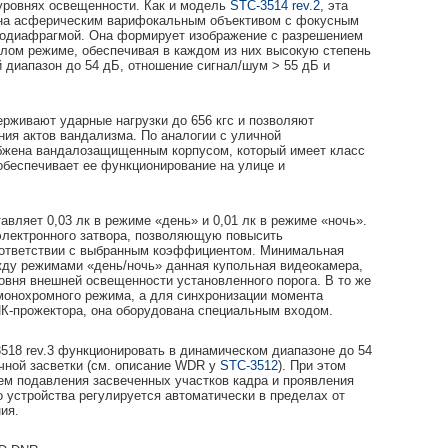
 уровнях освещенности. Как и модель
STC-3514 rev.2
, эта
на асферическим варифокальным объективом с фокусным
втодиафрагмой. Она формирует изображение с разрешением
елом режиме, обеспечивая в каждом из них высокую степень
диапазон до 54 дБ, отношение сигнал/шум > 55 дБ и
рживают ударные нагрузки до 656 кгс и позволяют
ния актов вандализма. По аналогии с уличной
бжена вандалозащищенным корпусом, который имеет класс
обеспечивает ее функционирование на улице и
вляет 0,03 лк в режиме «день» и 0,01 лк в режиме «ночь».
электронного затвора, позволяющую повысить
соответствии с выбранным коэффициентом. Минимальная
жду режимами «день/ночь» данная купольная видеокамера,
овня внешней освещенности установленного порога. В то же
монохромного режима, а для синхронизации момента
К-прожектора, она оборудована специальным входом.
518 rev.3 функционировать в динамическом диапазоне до 54
чной засветки (см. описание WDR у
STC-3512
). При этом
ем подавления засвеченных участков кадра и проявления
о устройства регулируется автоматически в пределах от
ия.