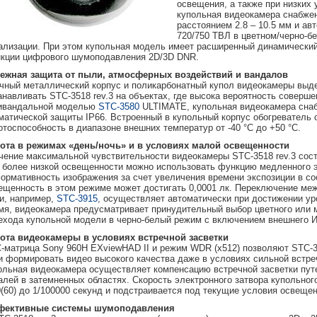
освещения, а также при низких
купольная видеокамера снабже
расстоянием 2.8 – 10.5 мм и а
720/750 ТВЛ в цветном/черно-б
ализации. При этом купольная модель имеет расширенный динамический 
кции цифрового шумоподавления 2D/3D DNR.
ежная защита от пыли, атмосферных воздействий и вандалов
чный металлический корпус и поликарбонатный купол видеокамеры выде
анавливать STC-3518 rev.3 на объектах, где высока вероятность соверше
ивандальной моделью
STC-3580
ULTIMATE, купольная видеокамера сна
матической защиты IP66. Встроенный в купольный корпус обогреватель 
отоспособность в диапазоне внешних температур от -40 °С до +50 °С.
ота в режимах «день/ночь» и в условиях малой освещенности
чение максимальной чувствительности видеокамеры STC-3518 rev.3 соста
 более низкой освещенности можно использовать функцию медленного 
ормативность изображения за счет увеличения времени экспозиции в 
ещенность в этом режиме может достигать 0,0001 лк. Переключение ме
 и, например,
STC-3915
, осуществляет автоматически при достижении ур
мя, видеокамера предусматривает принудительный выбор цветного или 
ехода купольной модели в черно-белый режим с включением внешнего И
ота видеокамеры в условиях встречной засветки
-матрица Sony 960H EXviewHAD II и режим WDR (х512) позволяют STC-3
и формировать видео высокого качества даже в условиях сильной встре
ольная видеокамера осуществляет компенсацию встречной засветки пут
алей в затемненных областях. Скорость электронного затвора купольног
0(60) до 1/100000 секунд и подстраивается под текущие условия освещен
ективные системы шумоподавления