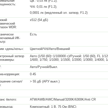
имальная
Цв.: 0,03 лк (F1.2);
ещенность:
Ч/б: 0,01 лк (F1.2);
0,0001 лк (медленный эл. затвор, F1.2)
окий
х512 (54 дБ)
амический
пазон WDR:
анически
Есть
лючаемый ИК-
ьтр:
им «день/ночь»:
Цветной/Ч/б/Авто/Внешний
ктронный затвор
Авто (1/50 (60)~1/100000 с)/Ручной: 1/50 (60), FL 1/120
еокамеры:
1/600, 1/750, 1/1000, 1/1500, 1/2000, 1/3000, 1/4000, 
:
Авто/Ручной/Выкл.
ма-коррекция:
0.45
ошение сигнал/
> 55 дБ (АРУ выкл.)
:
анс белого:
ATW/AWB/AWC/Manual/3200K/6300K/Anti CR
еовыход:
Композитный: 1 В, 75 Ом (BNC)