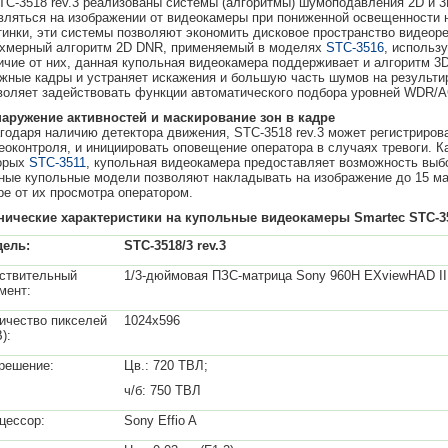
TC-3518 rev.3 реализованы системы (алгоритмы) шумоподавления 2D и 
вляться на изображении от видеокамеры при пониженной освещенности 
тинки, эти системы позволяют экономить дисковое пространство видеоре
хмерный алгоритм 2D DNR, применяемый в моделях
STC-3516
, использ
ичие от них, данная купольная видеокамера поддерживает и алгоритм 
жные кадры и устраняет искажения и большую часть шумов на результи
воляет задействовать функции автоматического подбора уровней WDR
аружение активностей и маскирование зон в кадре
годаря наличию детектора движения, STC-3518 rev.3 может регистрирова
еоконтроля, и инициировать оповещение оператора в случаях тревоги. К
орых
STC-3511
, купольная видеокамера предоставляет возможность выбор
ные купольные модели позволяют накладывать на изображение до 15 м
ре от их просмотра оператором.
нические характеристики на купольные видеокамеры Smartec STC-35
ель:
STC-3518/3 rev.3
ствительный
1/3-дюймовая ПЗС-матрица Sony 960H EXviewHAD II
мент:
ичество пикселей
1024x596
):
решение:
Цв.: 720 ТВЛ;
ч/б: 750 ТВЛ
цессор:
Sony Effio A