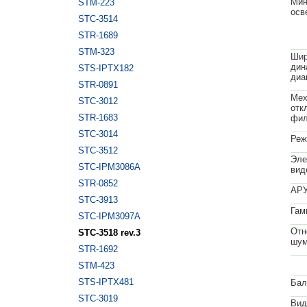
Мин
STM-223
осв
STC-3514
STR-1689
STM-323
Шир
дин
STS-IPTX182
диа
STR-0891
Мех
STC-3012
отк
STR-1683
фил
STC-3014
Реж
STC-3512
Эле
STC-IPM3086A
вид
STR-0852
АРУ
STC-3913
Гам
STC-IPM3097A
Отн
STC-3518 rev.3
шум
STR-1692
STM-423
STS-IPTX481
Бал
STC-3019
Вид