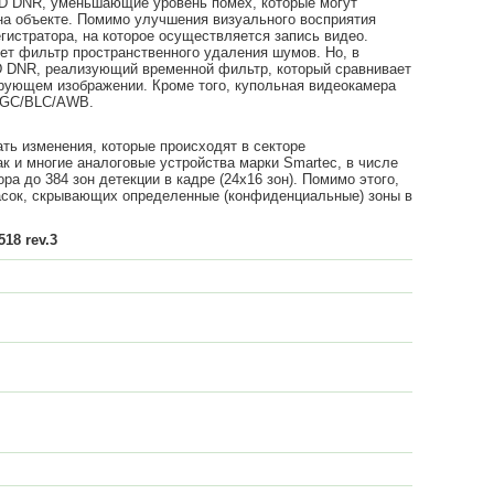
3D DNR, уменьшающие уровень помех, которые могут
на объекте. Помимо улучшения визуального восприятия
гистратора, на которое осуществляется запись видео.
ует фильтр пространственного удаления шумов. Но, в
3D DNR, реализующий временной фильтр, который сравнивает
рующем изображении. Кроме того, купольная видеокамера
/AGC/BLC/AWB.
ть изменения, которые происходят в секторе
ак и многие аналоговые устройства марки Smartec, в числе
а до 384 зон детекции в кадре (24х16 зон). Помимо этого,
асок, скрывающих определенные (конфиденциальные) зоны в
18 rev.3