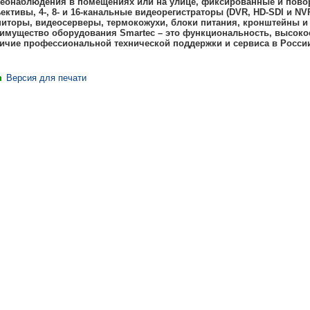
еонаблюдения в помещениях или на улице, фиксированные и пов
ективы, 4-, 8- и 16-канальные видеорегистраторы (DVR, HD-SDI и N
иторы, видеосерверы, термокожухи, блоки питания, кронштейны и 
имущество оборудования Smartec – это функциональность, высокое 
ичие профессиональной технической поддержки и сервиса в Росси
Версия для печати