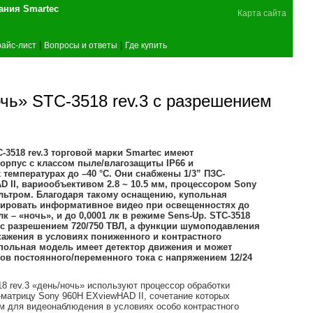
поставщика оборудования Smartec
Карта сайта
|
|
айс-лист
Вопросы и ответы
Где купить
чь» STC-3518 rev.3 с разрешением
3518 rev.3 торговой марки Smartec имеют
рпус с классом пыле/влагозащиты IP66 и
температурах до –40 °C. Они снабжены 1/3” ПЗС-
 II, вариообъективом 2.8 ~ 10.5 мм, процессором Sony
льтром. Благодаря такому оснащению, купольная
лировать информативное видео при освещенностях до
 лк – «ночь», и до 0,0001 лк в режиме Sens-Up. STC-3518
 с разрешением 720/750 ТВЛ, а функции шумоподавления
кажения в условиях пониженного и контрастного
упольная модель имеет детектор движения и может
ков постоянного/переменного тока с напряжением 12/24
 rev.3 «день/ночь» используют процессор обработки
-матрицу Sony 960H EXviewHAD II, сочетание которых
м для видеонаблюдения в условиях особо контрастного