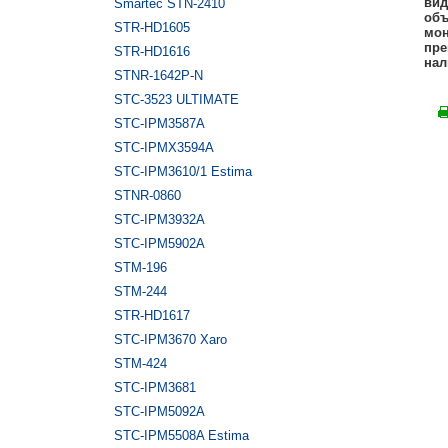
вид
Smartec STN-2410
объ
STR-HD1605
мон
пре
STR-HD1616
нал
STNR-1642P-N
STC-3523 ULTIMATE
STC-IPM3587A
STC-IPMX3594A
STC-IPM3610/1 Estima
STNR-0860
STC-IPM3932A
STC-IPM5902А
STM-196
STM-244
STR-HD1617
STC-IPM3670 Xaro
STM-424
STC-IPM3681
STC-IPM5092A
STC-IPM5508A Estima