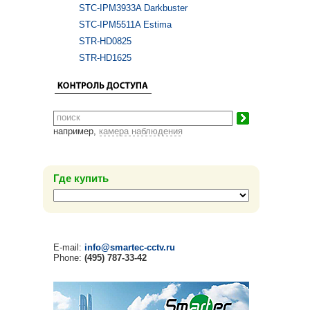
STC-IPM3933A Darkbuster
STC-IPM5511A Estima
STR-HD0825
STR-HD1625
например,
камера наблюдения
Где купить
E-mail:
info@smartec-cctv.ru
Phone:
(495) 787-33-42