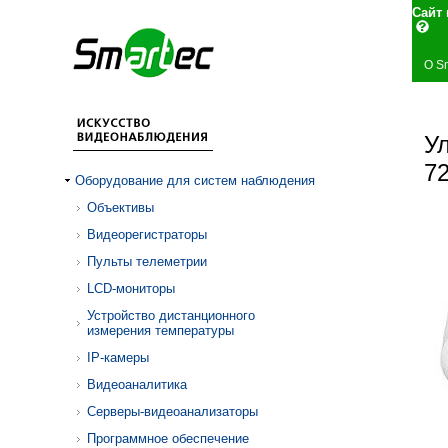
Сай
О S
У
7
Оборудование для систем наблюдения
Объективы
Видеорегистраторы
Пульты телеметрии
LCD-мониторы
Устройство дистанционного
измерения температуры
IP-камеры
Видеоаналитика
Серверы-видеоанализаторы
Программное обеспечение