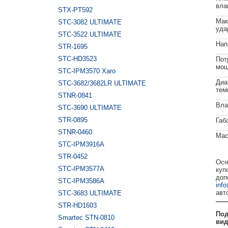
вла
STX-PT592
Мак
STC-3082 ULTIMATE
уда
STC-3522 ULTIMATE
Нап
STR-1695
STC-HD3523
Пот
мощ
STC-IPM3570 Xaro
Диа
STC-3682/3682LR ULTIMATE
тем
STNR-0841
Вла
STC-3690 ULTIMATE
STR-0895
Габ
STNR-0460
Мас
STC-IPM3916A
STR-0452
Осн
STC-IPM3577A
куп
доп
STC-IPM3586A
inf
авт
STC-3683 ULTIMATE
STR-HD1603
Под
Smartec STN-0810
вид