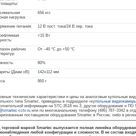
гозащиты:
симальная
656 кгс
рная нагрузка:
ряжение питания:
12 В пост. тока/24 В пер. тока
ребляемая
<15 Вт
ность:
пазон рабочих
От –40 °C до +50 °C
ператур:
жность:
80%
ариты (Диам.хВ):
142x112 мм
са:
950 г
овные технические характеристики и цены на аналоговые купольные вид
ольного типа Smartec, приведены в подразделе «
купольные видеокамер
олнительной информации на STC-3518 rev.3, другое оборудование и ПО 
o@smartec-cctv.ru
или по многоканальному телефону (495) 787–3342 в о
оризованным поставщиком оборудования Smartec в России, либо в рег
 торговой маркой Smartec выпускается полная линейка оборудовани
еонаблюдения любой конфигурации и сложности. В ее состав входя