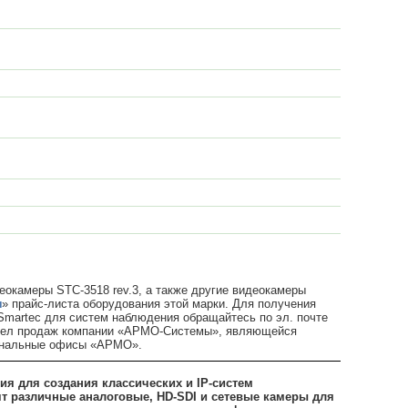
еокамеры STC-3518 rev.3, а также другие видеокамеры
ы
» прайс-листа оборудования этой марки. Для получения
Smartec для систем наблюдения обращайтесь по эл. почте
тдел продаж компании «АРМО-Системы», являющейся
иональные офисы «АРМО».
я для создания классических и IP-систем
т различные аналоговые, HD-SDI и сетевые камеры для