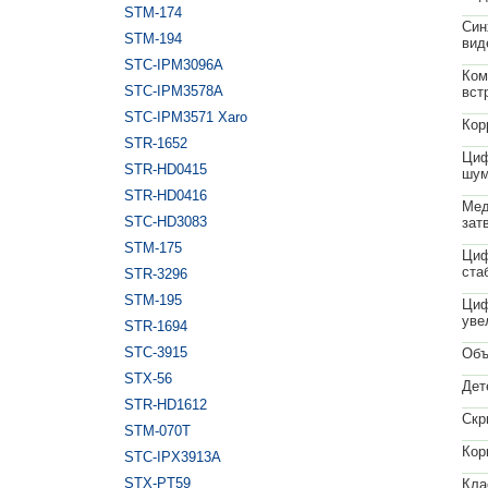
STM-174
Син
STM-194
вид
STC-IPM3096A
Ком
STC-IPM3578A
вст
STC-IPM3571 Xaro
Кор
STR-1652
Циф
STR-HD0415
шум
STR-HD0416
Мед
STC-HD3083
зат
STM-175
Циф
ста
STR-3296
STM-195
Циф
уве
STR-1694
STC-3915
Объ
STX-56
Дет
STR-HD1612
Скр
STM-070T
Кор
STC-IPX3913A
STX-PT59
Кла