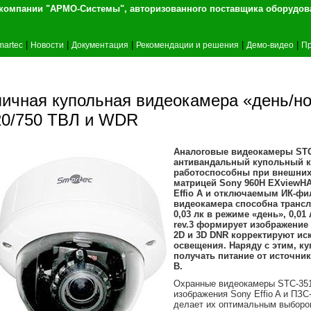
т компании "АРМО-Системы", авторизованного 
|
|
|
|
|
martec
Новости
Документация
Рекомендации и решения
Демо-видео
Пр
личная купольная видеокамера «день/но
20/750 ТВЛ и WDR
Аналоговые видеокамеры STC-
антивандальный купольный ко
работоспособны при внешних 
матрицей Sony 960H EXviewHAD
Effio A и отключаемым ИК-фи
видеокамера способна транс
0,03 лк в режиме «день», 0,01
rev.3 формирует изображение
2D и 3D DNR корректируют ис
освещения. Наряду с этим, к
получать питание от источни
В.
Охранные видеокамеры STC-3518
изображения Sony Effio A и ПЗС
делает их оптимальным выборо