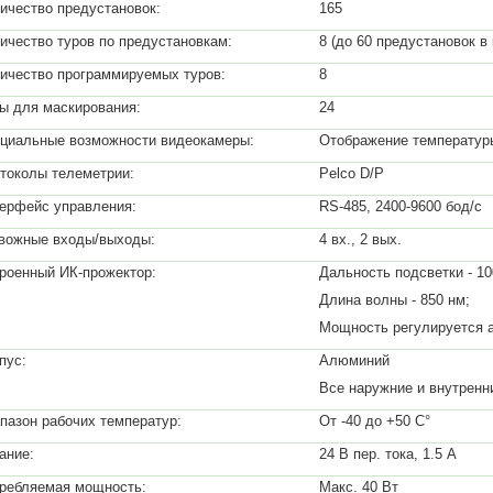
ичество предустановок:
165
ичество туров по предустановкам:
8 (до 60 предустановок в
ичество программируемых туров:
8
ы для маскирования:
24
циальные возможности видеокамеры:
Отображение температур
токолы телеметрии:
Pelco D/P
ерфейс управления:
RS-485, 2400-9600 бод/с
вожные входы/выходы:
4 вх., 2 вых.
роенный ИК-прожектор:
Дальность подсветки - 10
Длина волны - 850 нм;
Мощность регулируется 
пус:
Алюминий
Все наружние и внутренн
пазон рабочих температур:
От -40 до +50 C°
ание:
24 В пер. тока, 1.5 А
ребляемая мощность:
Макс. 40 Вт