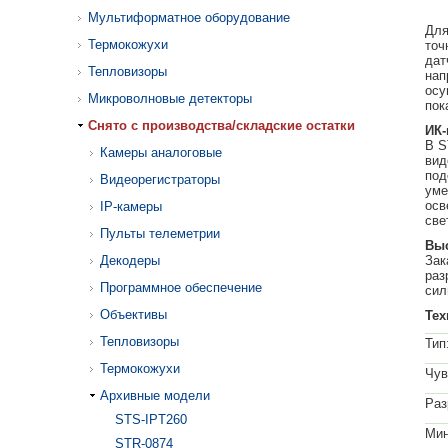
Мультиформатное оборудование
Для
Термокожухи
точ
дат
Тепловизоры
нап
осу
Микроволновые детекторы
пок
Cнято с производства/складские остатки
ИК-
В S
Камеры аналоговые
вид
под
Видеорегистраторы
уме
осв
IP-камеры
све
Пульты телеметрии
Выс
Декодеры
Зак
раз
Программное обеспечение
сил
Объективы
Тех
Тепловизоры
Тип
Термокожухи
Чув
Архивные модели
Раз
STS-IPT260
Мин
STR-0874