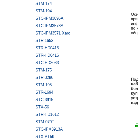
STM-174
STM-194
Осн
STC-IPM3096A
при
инф
STC-IPM3578A
по 
обо
STC-IPM3571 Xaro
STR-1652
STR-HD0415
STR-HD0416
STC-HD3083
STM-175
STR-3296
Под
наб
STM-195
бел
STR-1694
куп
уст
STC-3915
над
STX-56
STR-HD1612
STM-070T
STC-IPX3913A
STX-PT59