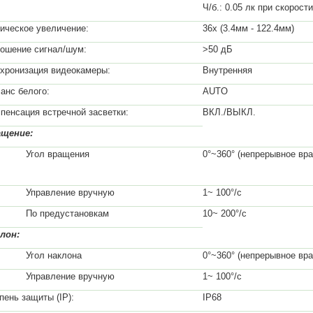
Ч/б.: 0.05 лк при скорост
ическое увеличение:
36х (3.4мм - 122.4мм)
ошение сигнал/шум:
>50 дБ
хронизация видеокамеры:
Внутренняя
анс белого:
AUTO
пенсация встречной засветки:
ВКЛ./ВЫКЛ.
ащение:
гол вращения
0°~360° (непрерывное вр
равление вручную
1~ 100°/с
 предустановкам
10~ 200°/с
лон:
гол наклона
0°~360° (непрерывное вр
равление вручную
1~ 100°/с
пень защиты (IP):
IP68