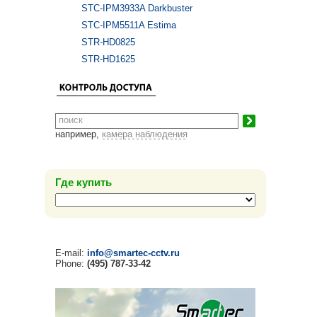
STC-IPM3933A Darkbuster
STC-IPM5511A Estima
STR-HD0825
STR-HD1625
например,
камера наблюдения
Где купить
E-mail:
info@smartec-cctv.ru
Phone:
(495) 787-33-42