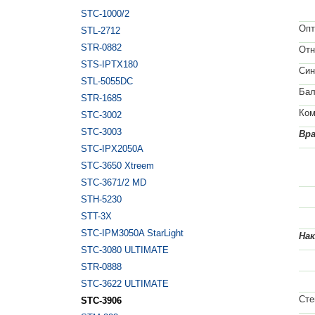
STC-1000/2
Опт
STL-2712
STR-0882
Отн
STS-IPTX180
Син
STL-5055DC
Бал
STR-1685
Ком
STC-3002
STC-3003
Вр
STC-IPX2050A
У
STC-3650 Xtreem
STC-3671/2 MD
Уп
STH-5230
По
STT-3X
STC-IPM3050A StarLight
Нак
STC-3080 ULTIMATE
У
STR-0888
Уп
STC-3622 ULTIMATE
Сте
STC-3906