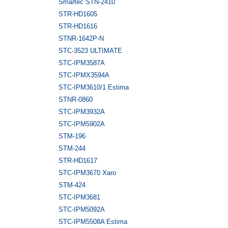
Smartec STN-2410
STR-HD1605
STR-HD1616
STNR-1642P-N
STC-3523 ULTIMATE
STC-IPM3587A
STC-IPMX3594A
STC-IPM3610/1 Estima
STNR-0860
STC-IPM3932A
STC-IPM5902А
STM-196
STM-244
STR-HD1617
STC-IPM3670 Xaro
STM-424
STC-IPM3681
STC-IPM5092A
STC-IPM5508A Estima