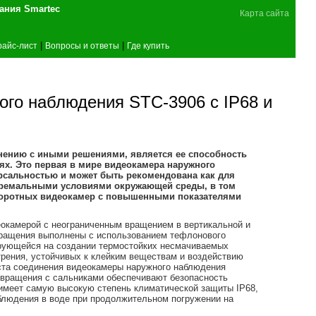
поставщика оборудования Smartec
Карта сайта
|
|
райс-лист
Вопросы и ответы
Где купить
го наблюдения STC-3906 с IP68 и
нению с иными решениями, является ее способность
ях. Это первая в мире видеокамера наружного
рсальностью и может быть рекомендована как для
кстремальными условиями окружающей среды, в том
поворотных видеокамер с повышенными показателями
еокамерой с неограниченным вращением в вертикальной и
вращения выполнены с использованием тефлонового
ирующейся на создании термостойких несмачиваемых
рения, устойчивых к клейким веществам и воздействию
ста соединения видеокамеры наружного наблюдения
вращения с сальниками обеспечивают безопасность
 имеет самую высокую степень климатической защиты IP68,
аблюдения в воде при продолжительном погружении на