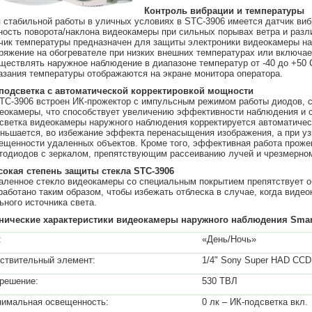
Контроль вибрации и температуры
 стабильной работы в уличных условиях в STC-3906 имеется датчик виб
ность поворота/наклона видеокамеры при сильных порывах ветра и разл
чик температуры предназначен для защиты электроники видеокамеры н
ряжение на обогревателе при низких внешних температурах или включае
ществлять наружное наблюдение в диапазоне температур от -40 до +50 
азания температуры отображаются на экране монитора оператора.
подсветка с автоматической корректировкой мощности
TC-3906 встроен ИК-прожектор с импульсным режимом работы диодов, с
еокамеры, что способствует увеличению эффективности наблюдения и с
светка видеокамеры наружного наблюдения корректируется автоматичес
ньшается, во избежание эффекта перенасыщения изображения, а при уз
ещенности удаленных объектов. Кроме того, эффективная работа прож
тодиодов с зеркалом, препятствующим рассеиванию лучей и чрезмерн
окая степень защиты стекла
STC
-3906
аленное стекло видеокамеры со специальным покрытием препятствует о
работано таким образом, чтобы избежать отблеска в случае, когда виде
ьного источника света.
нические характеристики видеокамеры
наружного наблюдения Smar
:
«День/Ночь»
ствительный элемент:
1/4" Sony Super HAD CCD
решение:
530 ТВЛ
имальная освещенность:
0 лк – ИК-подсветка вкл.