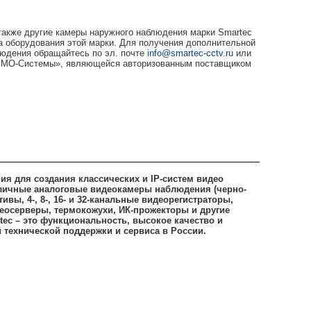
также другие камеры наружного наблюдения марки Smartec
а оборудования этой марки. Для получения дополнительной
людения обращайтесь по эл. почте
info@smartec-cctv.ru
или
«АРМО-Системы», являющейся авторизованным поставщиком
ия для создания классических и
IP
-систем видео
зличные аналоговые видеокамеры наблюдения (черно-
вы, 4-, 8-, 16- и 32-канальные видеорегистраторы,
еосерверы, термокожухи, ИК-прожекторы и другие
tec
– это функциональность, высокое качество и
 технической поддержки и сервиса в России.