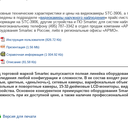
овные технические характеристики и цены на видеокамеры STC-3906, а 
ведены в подразделе «
видеокамеры наружного наблюдения
»
прайс-лист
ормации на STC-3906, другие устройства и ПО Smartec для систем наб
многоканальному телефону (495) 787–3342 в отдел продаж компании 
рудования Smartec в России, либо в региональные офисы «АРМО».
Инструкция пользователя (826.72 Kb)
Презентация (1.56 Mb)
Справочная информация (1 004.92 Kb)
Описание (81.58 Kb)
 торговой маркой
Smartec
выпускается полная линейка оборудован
людения любой конфигурации и сложности. В ее состав входят ра
ые, цветные, «день/ночь»), сетевые камеры, варифокальные объекти
ольные и поворотные камеры, 15-32-дюймовые
LCD
-мониторы, вид
ройства. Основное конкурентное преимущество оборудования
Smar
ежность при их доступной цене, а также наличие профессиональной
Версия для печати