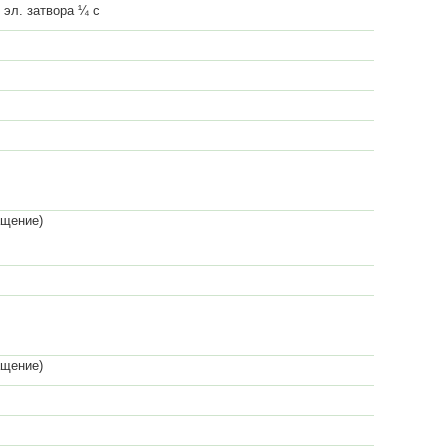
и эл. затвора ¼ с
ащение)
ащение)