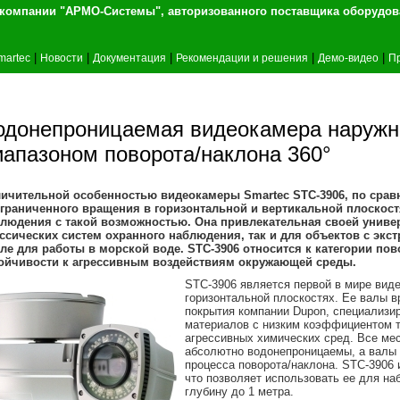
т компании "АРМО-Системы", авторизованного 
|
|
|
|
|
martec
Новости
Документация
Рекомендации и решения
Демо-видео
П
одонепроницаемая видеокамера наружно
иапазоном поворота/наклона 360°
ичительной особенностью видеокамеры Smartec STC-3906, по срав
граниченного вращения в горизонтальной и вертикальной плоскост
людения с такой возможностью. Она привлекательная своей униве
ссических систем охранного наблюдения, так и для объектов с э
ле для работы в морской воде. STC-3906 относится к категории 
ойчивости к агрессивным воздействиям окружающей среды.
STC-3906 является первой в мире вид
горизонтальной плоскостях. Ее валы 
покрытия компании Dupon, специализ
материалов с низким коэффициентом т
агрессивных химических сред. Все ме
абсолютно водонепроницаемы, а валы 
процесса поворота/наклона. STC-3906
что позволяет использовать ее для н
глубину до 1 метра.