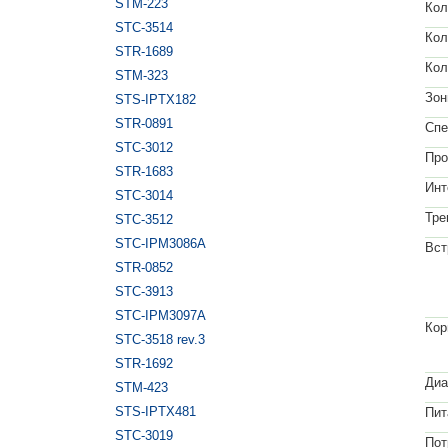
STM-223
Кол
STC-3514
Кол
STR-1689
Кол
STM-323
Зон
STS-IPTX182
STR-0891
Спе
STC-3012
Про
STR-1683
Инт
STC-3014
Тре
STC-3512
STC-IPM3086A
Вст
STR-0852
STC-3913
STC-IPM3097A
Кор
STC-3518 rev.3
STR-1692
Диа
STM-423
STS-IPTX481
Пит
STC-3019
Пот