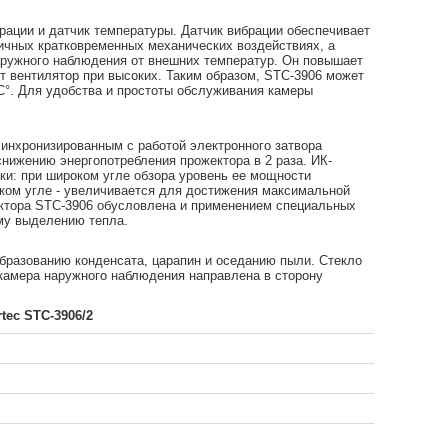
рации и датчик температуры. Датчик вибрации обеспечивает
ичных кратковременных механических воздействиях, а
аружного наблюдения от внешних температур. Он повышает
т вентилятор при высоких. Таким образом, STC-3906 может
C°. Для удобства и простоты обслуживания камеры
инхронизированным с работой электронного затвора
нижению энергопотребления прожектора в 2 раза. ИК-
ки: при широком угле обзора уровень ее мощности
ком угле - увеличивается для достижения максимальной
ектора STC-3906 обусловлена и применением специальных
ому выделению тепла.
бразованию конденсата, царапин и оседанию пыли. Стекло
окамера наружного наблюдения направлена в сторону
tec STC
-3906/2