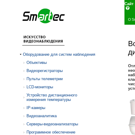
Сай
О S
В
д
Оборудование для систем наблюдения
Объективы
Отл
нео
Видеорегистраторы
наб
Пульты телеметрии
кла
чис
LCD-мониторы
уст
Устройство дистанционного
измерения температуры
IP-камеры
Видеоаналитика
Серверы-видеоанализаторы
Программное обеспечение