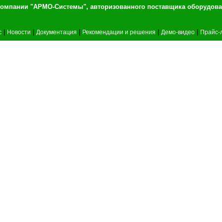
т компании "АРМО-Системы", авторизованного 
|
|
|
|
|
c
Новости
Документация
Рекомендации и решения
Демо-видео
Прайс-