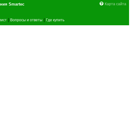
поставщика оборудования Smartec
Карта сайта
|
|
лист
Вопросы и ответы
Где купить