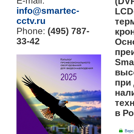
E-mail:
(DV
info@smartec-
LCD
cctv.ru
тер
Phone:
(495) 787-
кро
33-42
Осн
пре
Sma
выс
при 
нал
тех
в Ро
Верс