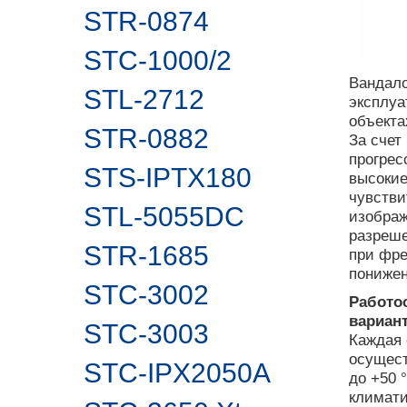
STR-0874
STC-1000/2
Вандало
STL-2712
эксплуа
объекта
STR-0882
За счет
прогрес
STS-IPTX180
высокие
чувстви
STL-5055DC
изображ
разреше
STR-1685
при фре
понижен
STC-3002
Работо
вариан
STC-3003
Каждая 
осущест
STC-IPX2050A
до +50 
климати