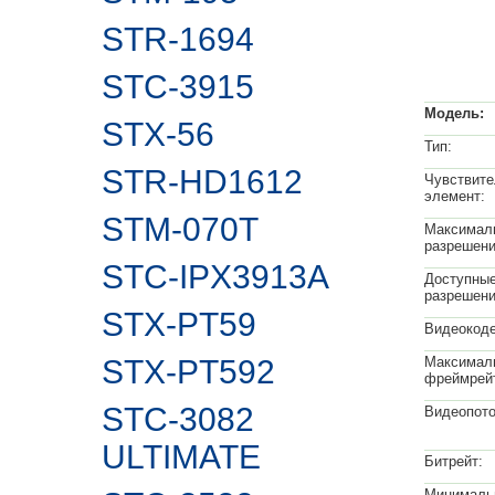
STR-1694
STC-3915
Модель:
STX-56
Тип:
STR-HD1612
Чувствит
элемент:
STM-070T
Максимал
разрешени
STC-IPX3913A
Доступны
разрешени
STX-PT59
Видеокоде
STX-PT592
Максимал
фреймрей
STC-3082
Видеопото
ULTIMATE
Битрейт:
Минималь