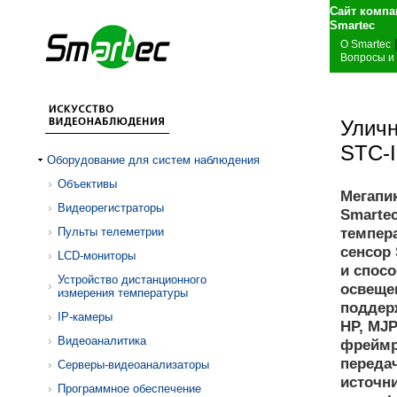
Сайт компа
S
|
О Smartec
Вопросы и
Улич
STC-
Оборудование для систем наблюдения
Объективы
Мегапи
Видеорегистраторы
Smarte
темпера
Пульты телеметрии
сенсор
LCD-мониторы
и спос
Устройство дистанционного
освещен
измерения температуры
поддер
IP-камеры
HP, MJ
Видеоаналитика
фреймр
передач
Серверы-видеоанализаторы
источни
Программное обеспечение