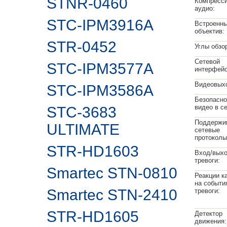
STNR-0460
Компресс
аудио:
STC-IPM3916A
Встроенн
объектив:
STR-0452
Углы обзо
Сетевой
STC-IPM3577A
интерфейс
Видеовых
STC-IPM3586A
Безопасно
видео в се
STC-3683
Поддержи
ULTIMATE
сетевые
протоколы
STR-HD1603
Вход/вых
тревоги:
Smartec STN-0810
Реакции к
на событи
Smartec STN-2410
тревоги:
STR-HD1605
Детектор
движения: