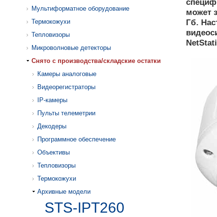
специф
Мультиформатное оборудование
может 
Гб. На
Термокожухи
видеос
Тепловизоры
NetStat
Микроволновые детекторы
Cнято с производства/складские остатки
Камеры аналоговые
Видеорегистраторы
IP-камеры
Пульты телеметрии
Декодеры
Программное обеспечение
Объективы
Тепловизоры
Термокожухи
Архивные модели
STS-IPT260