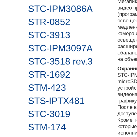
Мегапик
STC-IPM3086A
видео п
(програ
STR-0852
освещен
медленн
STC-3913
камера 
освещен
STC-IPM3097A
расшир
сбаланс
на объе
STC-3518 rev.3
Охранн
STR-1692
STC-IPM
microSD
STM-423
устройс
видеона
STS-IPTX481
графику
После в
STC-3019
доступе
Кроме т
STM-174
которые
исполни