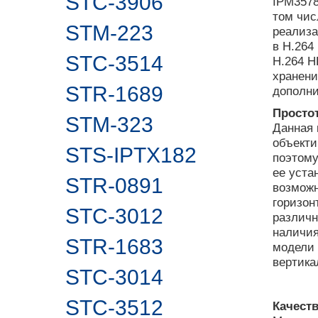
STC-3906
IPM3578
том чис
STM-223
реализа
в H.264 
STC-3514
H.264 H
хранени
STR-1689
дополни
Простот
STM-323
Данная
объекти
STS-IPTX182
поэтому
ее уста
STR-0891
возможн
горизон
STC-3012
различн
наличия
STR-1683
модели 
вертика
STC-3014
STC-3512
Качест