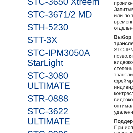
STC-3650 Xtreem
проникн
Запитыв
STC-3671/2 MD
или по 
временн
STH-5230
отдельн
Выбор 
STT-3X
трансл
STC-IPM
STC-IPM3050A
позволя
StarLight
видеоко
степень
STC-3080
трансли
фреймре
ULTIMATE
индивид
контрас
STR-0888
видеоко
оптимал
STC-3622
удаленн
ULTIMATE
Поддер
При исп