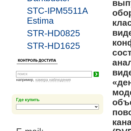
вып
STC-IPM5511A
обо
Estima
клас
вид
STR-HD0825
кон
STR-HD1625
сос
ана
вид
например,
камера наблюдения
«де
мод
Где купить
объ
пово
кан