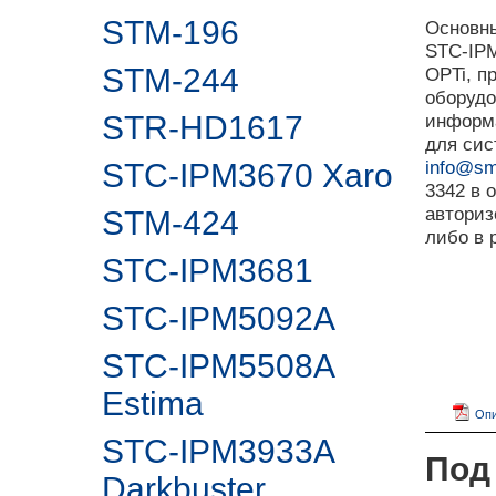
STM-196
Основны
STC-IPM
STM-244
OPTi, п
оборудо
STR-HD1617
информа
для сис
info@sm
STC-IPM3670 Xaro
3342 в 
авториз
STM-424
либо в
STC-IPM3681
STC-IPM5092A
STC-IPM5508A
Estima
Опи
STC-IPM3933A
Под
Darkbuster