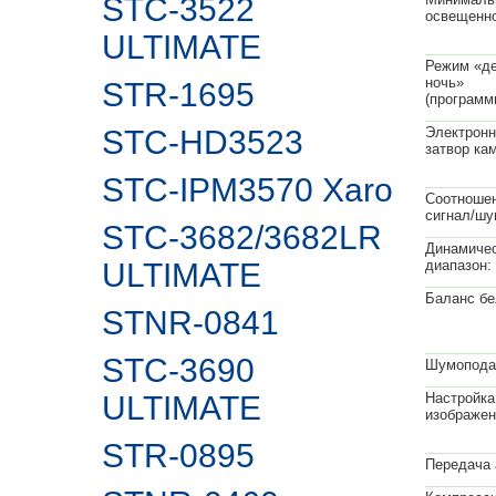
STC-3522
освещенно
ULTIMATE
Режим «де
ночь»
STR-1695
(программ
STC-HD3523
Электрон
затвор ка
STC-IPM3570 Xaro
Соотноше
сигнал/шу
STC-3682/3682LR
Динамиче
ULTIMATE
диапазон:
Баланс бе
STNR-0841
STC-3690
Шумопода
ULTIMATE
Настройка
изображен
STR-0895
Передача 