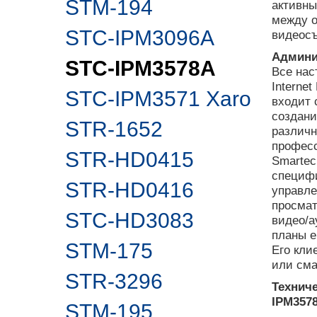
STM-194
активны
между о
STC-IPM3096A
видеос
Админи
STC-IPM3578A
Все нас
Interne
STC-IPM3571 Xaro
входит 
создани
STR-1652
различн
професс
STR-HD0415
Smartec
специфи
STR-HD0416
управле
просмат
STC-HD3083
видео/а
планы е
STM-175
Его кли
или сма
STR-3296
Техниче
IPM357
STM-195