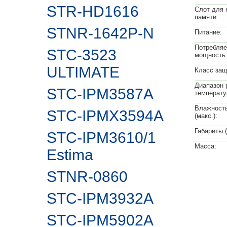
STR-HD1616
Слот для 
памяти:
STNR-1642P-N
Питание:
Потребля
STC-3523
мощность
ULTIMATE
Класс защ
Диапазон 
STC-IPM3587A
температу
Влажност
STC-IPMX3594A
(макс.):
Габариты 
STC-IPM3610/1
Масса:
Estima
STNR-0860
STC-IPM3932A
STC-IPM5902А