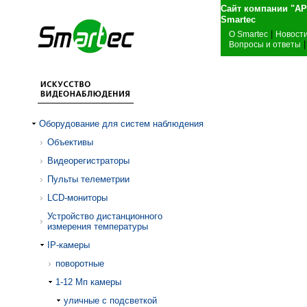
Сайт компании "А
Sma
|
О Smartec
Новост
|
Вопросы и ответы
Оборудование для систем наблюдения
Объективы
Видеорегистраторы
Пульты телеметрии
LCD-мониторы
Устройство дистанционного
измерения температуры
IP-камеры
поворотные
1-12 Mп камеры
уличные с подсветкой