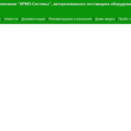
т компании "АРМО-Системы", авторизованного 
|
|
|
|
|
c
Новости
Документация
Рекомендации и решения
Демо-видео
Прайс-