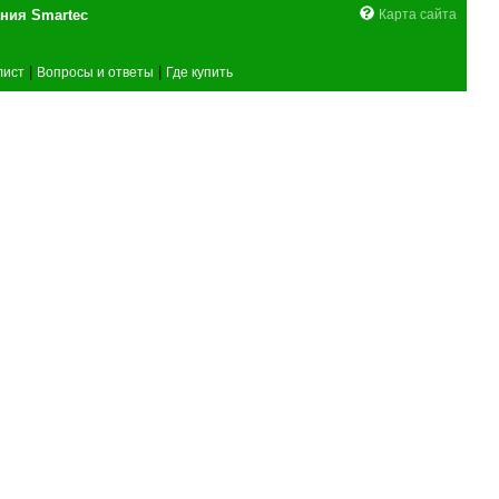
поставщика оборудования Smartec
Карта сайта
|
|
лист
Вопросы и ответы
Где купить