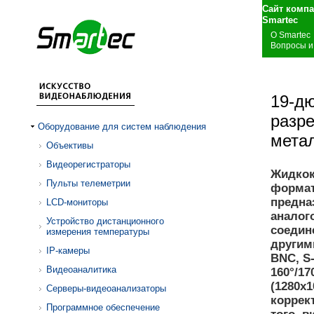
Сайт комп
S
О Smartec
Вопросы и
19-д
разр
Оборудование для систем наблюдения
мета
Объективы
Видеорегистраторы
Жидкок
Пульты телеметрии
формат
предна
LCD-мониторы
аналог
Устройство дистанционного
соедин
измерения температуры
другим
IP-камеры
BNC, S
Видеоаналитика
160°/1
(1280х1
Серверы-видеоанализаторы
коррек
Программное обеспечение