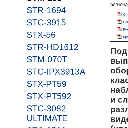
регион
STR-1694
Опи
STC-3915
Сра
Рук
STX-56
Бр
STR-HD1612
Под
STM-070T
вып
обо
STC-IPX3913A
кла
STX-PT59
наб
STX-PT592
и с
STC-3082
раз
ULTIMATE
вид