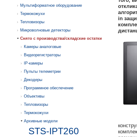
того, 
Мультиформатное оборудование
отклик
алгори
Термокожухи
in защ
Тепловизоры
компле
Микроволновые детекторы
дистан
Cнято с производства/складские остатки
Камеры аналоговые
Видеорегистраторы
IP-камеры
Пульты телеметрии
Декодеры
Программное обеспечение
Объективы
Тепловизоры
Термокожухи
Архивные модели
констр
STS-IPT260
компле