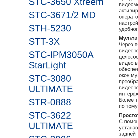
STC-3650 Xtreem
видеомо
активир
STC-3671/2 MD
операто
настрой
STH-5230
удобног
Мульти
STT-3X
Через п
видеор
STC-IPM3050A
целесоо
StarLight
видео в
обеспеч
окон му
STC-3080
преобр
ULTIMATE
видеоре
интерф
STR-0888
Более т
по тому
STC-3622
Просто
С помо
ULTIMATE
устанав
задней 