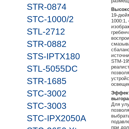
размеща
STR-0874
Высоко
19-дюй
STC-1000/2
1000:1
изображ
STL-2712
гребен
воспрои
STR-0882
смазыва
сбаланс
STS-IPTX180
источни
STM-195
STL-5055DC
реалист
позволя
устройс
STR-1685
освеще
STC-3002
Эффект
выгора
STC-3003
Для ул
позволя
выбрать
STC-IPX2050A
подавл
при дол