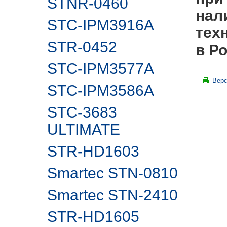
STNR-0460
нал
STC-IPM3916A
тех
STR-0452
в Р
STC-IPM3577A
Верс
STC-IPM3586A
STC-3683
ULTIMATE
STR-HD1603
Smartec STN-0810
Smartec STN-2410
STR-HD1605