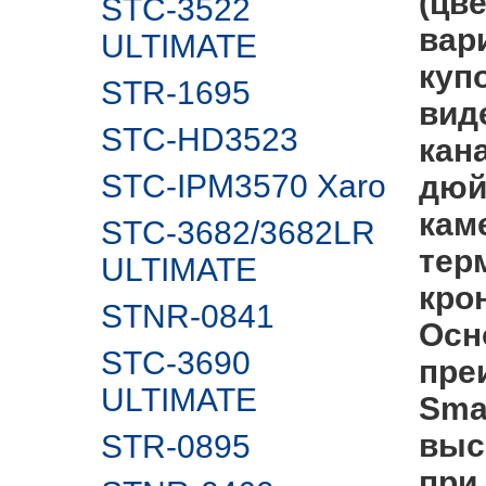
(цв
STC-3522
вар
ULTIMATE
куп
STR-1695
виде
STC-HD3523
кан
STC-IPM3570 Xaro
дюй
кам
STC-3682/3682LR
тер
ULTIMATE
кро
STNR-0841
Осн
STC-3690
пре
ULTIMATE
Sma
выс
STR-0895
при