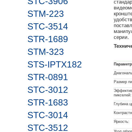
STC-3906
станда
видеом
STM-223
кронште
удобств
STC-3514
поставл
манипу
STR-1689
серии.
Технич
STM-323
STS-IPTX182
Парамет
Диагональ
STR-0891
Размер пи
STC-3012
Эффекти
пикселей:
STR-1683
Глубина ц
STC-3014
Контрастн
Яркость:
STC-3512
Угол обзор