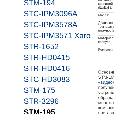
STM-194
кронштей
(ШхВхГ):
STC-IPM3096A
Масса:
STC-IPM3578A
Диапазон
температу
влажност
STC-IPM3571 Xaro
Материал 
корпуса:
STR-1652
Комплект 
STR-HD0415
STR-HD0416
Основны
STM-195
STC-HD3083
«
видео
получе
STM-175
устрой
обращай
STR-3296
многока
компан
STM-195
поставщ