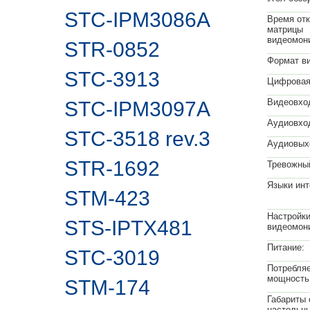
STC-IPM3086A
Время от
матрицы
видеомон
STR-0852
Формат в
STC-3913
Цифровая
Видеовхо
STC-IPM3097A
Аудиовхо
STC-3518 rev.3
Аудиовых
STR-1692
Тревожны
Языки ин
STM-423
Настройк
STS-IPTX481
видеомон
Питание:
STC-3019
Потребля
мощность
STM-174
Габариты 
настольн