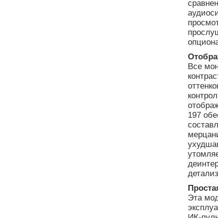
сравнен
аудиоси
просмо
прослу
опцион
Отобра
Все мон
контрас
оттенко
контрол
отобра
197 обе
составл
мерцани
ухудша
утомля
деинте
детали
Проста
Эта мод
эксплу
ИК-пул