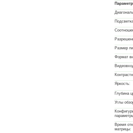
Парамет
Диагональ
Подсветка
Соотношен
Разрешен
Размер пи
Формат в
Видеовхо
Контрастн
Яркость:
Глубина ц
Углы обзор
Конфигур
параметр
Время от
матрицы: