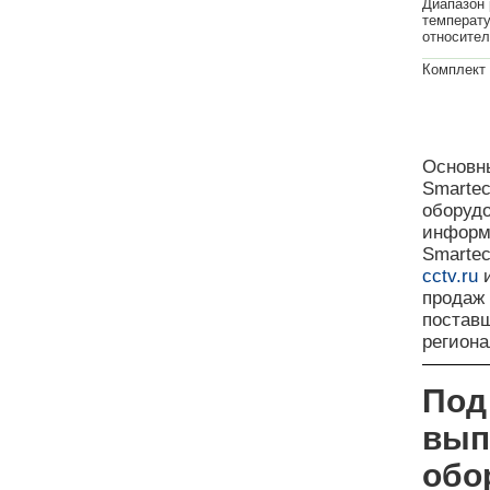
Диапазон 
температу
относител
Комплект 
Основны
Smarte
оборудо
информ
Smartec
cctv.ru
и
продаж
поставщ
регион
Под
вып
обо