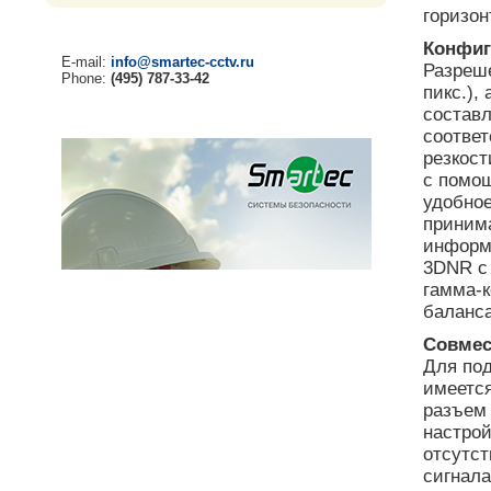
горизон
Конфиг
E-mail:
info@smartec-cctv.ru
Разреше
Phone:
(495) 787-33-42
пикс.),
составл
соответ
резкост
с помощ
удобное
приним
информ
3DNR с
гамма-к
баланса
Совмес
Для по
имеетс
разъем 
настро
отсутст
сигнала