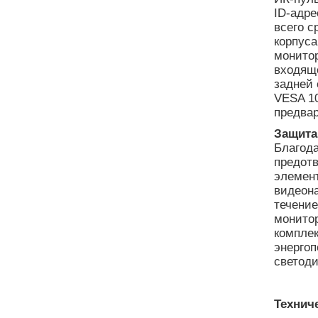
ID-адре
всего с
корпуса
монито
входяще
задней 
VESA 10
предва
Защита
Благода
предот
элемент
видеона
течение
монитор
комплек
энергоп
светоди
Технич