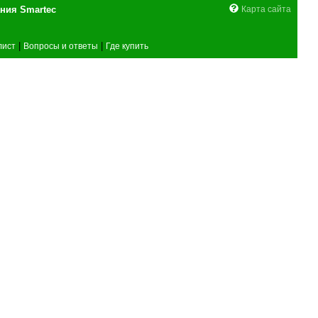
поставщика оборудования Smartec
Карта сайта
|
|
лист
Вопросы и ответы
Где купить