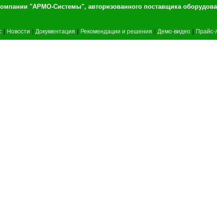
т компании "АРМО-Системы", авторизованного 
|
|
|
|
|
c
Новости
Документация
Рекомендации и решения
Демо-видео
Прайс-