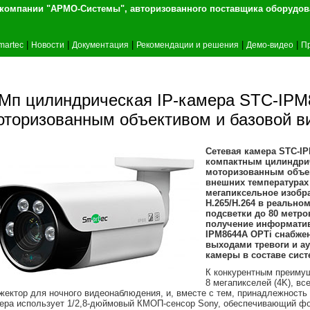
т компании "АРМО-Системы", авторизованного 
|
|
|
|
|
martec
Новости
Документация
Рекомендации и решения
Демо-видео
П
 Мп цилиндрическая IP-камера STC-IPM8
оторизованным объективом и базовой в
Сетевая камера STC-IP
компактным цилиндрич
моторизованным объек
внешних температурах 
мегапиксельное изобра
Н.265/Н.264 в реально
подсветки до 80 метро
получение информатив
IPM8644A OPTi снабже
выходами тревоги и а
камеры в составе сист
К конкурентным преиму
8 мегапикселей (4K), вс
жектор для ночного видеонаблюдения, и, вместе с тем, принадлежность
ера использует 1/2,8-дюймовый КМОП-сенсор Sony, обеспечивающий фо