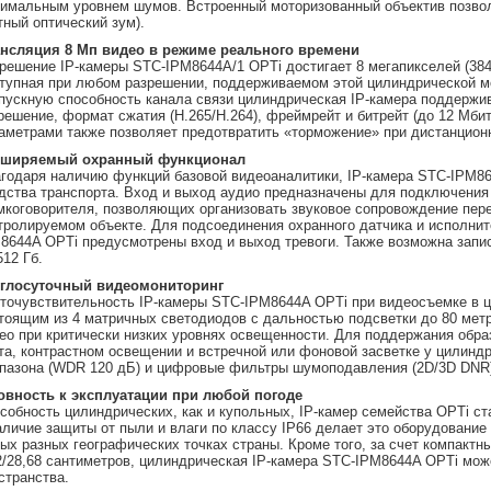
имальным уровнем шумов. Встроенный моторизованный объектив позволя
тный оптический зум).
нсляция 8 Мп видео в режиме реального времени
решение IP-камеры STC-IPM8644A/1 OPTi достигает 8 мегапикселей (3840
тупная при любом разрешении, поддерживаемом этой цилиндрической мо
пускную способность канала связи цилиндрическая IP-камера поддержи
решение, формат сжатия (H.265/H.264), фреймрейт и битрейт (до 12 Мби
аметрами также позволяет предотвратить «торможение» при дистанцион
сширяемый охранный функционал
годаря наличию функций базовой видеоаналитики, IP-камера STC-IPM86
дства транспорта. Вход и выход аудио предназначены для подключения
мкоговорителя, позволяющих организовать звуковое сопровождение пер
тролируемом объекте. Для подсоединения охранного датчика и исполнит
8644A OPTi предусмотрены вход и выход тревоги. Также возможна запи
512 Гб.
глосуточный видеомониторинг
точувствительность IP-камеры STC-IPM8644A OPTi при видеосъемке в ц
тоящим из 4 матричных светодиодов с дальностью подсветки до 80 метр
ео при критически низких уровнях освещенности. Для поддержания обра
та, контрастном освещении и встречной или фоновой засветке у цилинд
пазона (WDR 120 дБ) и цифровые фильтры шумоподавления (2D/3D DNR
овность к эксплуатации при любой погоде
собность цилиндрических, как и купольных, IP-камер семейства OPTi с
аличие защиты от пыли и влаги по классу IP66 делает это оборудовани
ых разных географических точках страны. Кроме того, за счет компактн
2/28,68 сантиметров, цилиндрическая IP-камера STC-IPM8644A OPTi мо
странства.