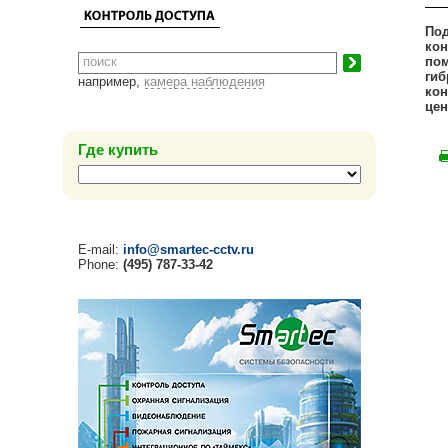
Под
кон
пом
гиб
например,
камера наблюдения
кон
цен
Где купить
E-mail:
info@smartec-cctv.ru
Phone:
(495) 787-33-42