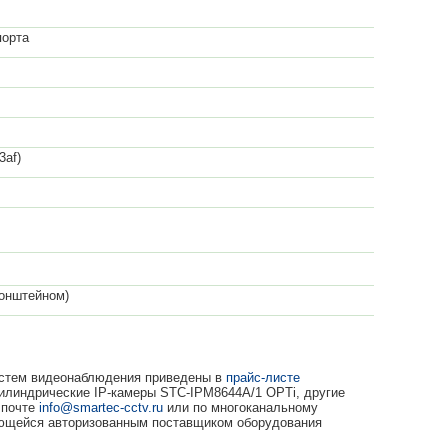
порта
3af)
ронштейном)
систем видеонаблюдения приведены в
прайс-листе
илиндрические IP-камеры STC-IPM8644A/1 OPTi, другие
 почте
info@smartec-cctv.ru
или по многоканальному
яющейся авторизованным поставщиком оборудования