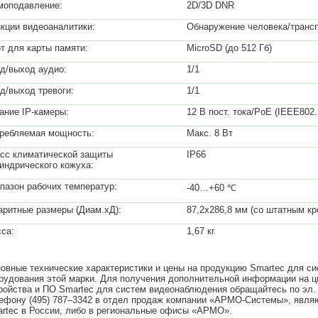
оподавление:
2D/3D DNR
кции видеоаналитики:
Обнаружение человека/транс
т для карты памяти:
MicroSD (до 512 Гб)
д/выход аудио:
1/1
д/выход тревоги:
1/1
ание IP-камеры:
12 В пост. тока/PoE (IEEE802.
ребляемая мощность:
Макс. 8 Вт
сс климатической защиты
IP66
индрического кожуха:
пазон рабочих температур:
-40…+60 ℃
аритные размеры (Диам.хД):
87,2х286,8 мм (со штатным к
са:
1,67 кг
овные технические характеристики и цены на продукцию Smartec для 
рудования этой марки. Для получения дополнительной информации на ц
ройства и ПО Smartec для систем видеонаблюдения обращайтесь по эл.
ефону (495) 787–3342 в отдел продаж компании «АРМО-Системы», явл
rtec в России, либо в региональные офисы «АРМО».