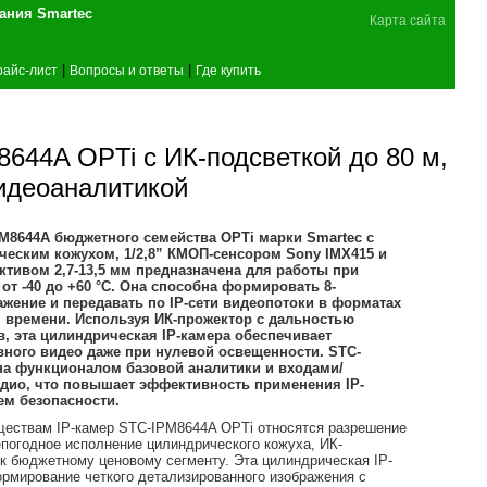
поставщика оборудования Smartec
Карта сайта
|
|
райс-лист
Вопросы и ответы
Где купить
644A OPTi с ИК-подсветкой до 80 м,
идеоаналитикой
M8644A бюджетного семейства OPTi марки Smartec с
еским кожухом, 1/2,8” КМОП-сенсором Sony IMX415 и
тивом 2,7-13,5 мм предназначена для работы при
от -40 до +60 °С. Она способна формировать 8-
жение и передавать по IP-сети видеопотоки в форматах
м времени. Используя ИК-прожектор с дальностью
в, эта цилиндрическая IP-камера обеспечивает
ного видео даже при нулевой освещенности. STC-
на функционалом базовой аналитики и входами/
удио, что повышает эффективность применения IP-
ем безопасности.
ществам IP-камер STC-IPM8644A OPTi относятся разрешение
епогодное исполнение цилиндрического кожуха, ИК-
 к бюджетному ценовому сегменту. Эта цилиндрическая IP-
рмирование четкого детализированного изображения с