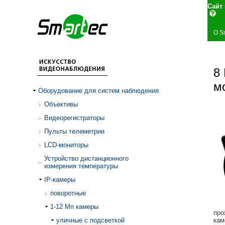
Сай
О S
8
м
Оборудование для систем наблюдения
Объективы
Видеорегистраторы
Пульты телеметрии
LCD-мониторы
Устройство дистанционного
измерения температуры
IP-камеры
поворотные
1-12 Mп камеры
про
уличные с подсветкой
кам