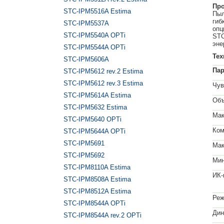
Про
STC-IPM5516A Estima
Пыл
гиб
STC-IPM5537A
опц
STC-IPM5540A OPTi
STC
эне
STC-IPM5544A OPTi
Тех
STC-IPM5606A
Па
STC-IPM5612 rev.2 Estima
STC-IPM5612 rev.3 Estima
Чув
STC-IPM5614A Estima
Объ
STC-IPM5632 Estima
Мак
STC-IPM5640 OPTi
Ком
STC-IPM5644A OPTi
STC-IPM5691
Мак
STC-IPM5692
Мин
STC-IPM8110A Estima
ИК-
STC-IPM8508A Estima
STC-IPM8512A Estima
Реж
STC-IPM8544A OPTi
Дин
STC-IPM8544A rev.2 OPTi