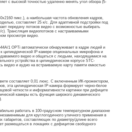
ет с высокой точностью удаленно менять угол обзора (5-
х2160 пикс.), а наибольшая частота обновления кадров,
делью, составляет 25 к/с. Для адаптивной подстройки под
вает передачу потоков видео с возможностью выбирать
т/с). Трансляция видеопотоков с настраиваемыми
ном просмотре видео.
44A/1 OPTi автоматически обнаруживает в кадре людей и
 к цилиндрической IP-камере опциональных микрофона и
едаваемого видео и общаться с людьми, находящимися на
ельного устройства в цилиндрическом корпусе STC-
сь видео и аудио на встраиваемую карту памяти емкостью
вете составляет 0,01 люкс. С включенным ИК-прожектором,
ов, эта цилиндрическая IP-камера формирует черно-белое
зцовой четкости и информативности картинки при дефиците
рической камеры есть функция широкого динамического
).
табильно работать в 100-градусном температурном диапазоне
е незаменимым для круглогодичного уличного применения в
ых габаритов, составляющих по диаметру/длине всего
жет размещаться в локациях с дефицитом свободного