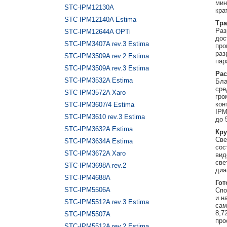
мин
STC-IPM12130A
кра
STC-IPM12140A Estima
Тра
Раз
STC-IPM12644A OPTi
дос
STC-IPM3407A rev.3 Estima
про
раз
STC-IPM3509A rev.2 Estima
пар
STC-IPM3509A rev.3 Estima
Ра
STC-IPM3532A Estima
Бла
сре
STC-IPM3572A Xaro
гро
кон
STC-IPM3607/4 Estima
IPM
STC-IPM3610 rev.3 Estima
до 
STC-IPM3632A Estima
Кру
Све
STC-IPM3634A Estima
сос
STC-IPM3672A Xaro
вид
све
STC-IPM3698A rev.2
диа
STC-IPM4688A
Гот
STC-IPM5506A
Спо
и н
STC-IPM5512A rev.3 Estima
сам
8,7
STC-IPM5507A
про
STC-IPM5512A rev.2 Estima