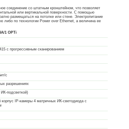
ое соединение со штатным кронштейном, что позволяет
онтальной или вертикальной поверхности. С помощью
ратно размещаться на потолке или стене. Электропитание
 либо по технологии Power over Ethernet, а величина ее
4
A
/1
OPTi
415 с прогрессивным сканированием
ит/с
мых разрешениях
(с ИК-подсветкой)
 корпус IP-камеры 4 матричных ИК-светодиода с
м