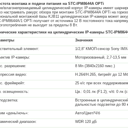
стота монтажа и подачи питания на STC-IPM8644A OPTi
е/влагонепроницаемый цилиндрический корпус IP-камеры имеет шарнирн
ко настраивать ракурс обзора при монтаже STC-IPM8644A OPTi на гориз
иональной монтажной базы KJB11 цилиндрическая IP-камера может акку
-IPM8644A/1 OPTi получает от источника 12 В постоянного тока напрямую
ргопотребления не выходит за пределы 8 Вт.
нические
характеристики на цилиндрические IP-камеры
STC
-
IPM
864
раметры
Значения
ствительный элемент:
1/2,8” КМОП-сенсор Sony IMX
ектив IP-камеры:
Моторизованный, 2,7-13,5 мм
с. разрешение:
8 Мп (3840х2160 пикс.)
прессия видео:
H.264/H.265, битрейт до 12 Мб
с. фреймрейт:
25 к/с при всех поддерживае
. освещенность:
Цв.: 0,01 лк (F1.2); ч/б: 0 лк 
подсветка:
Встроенные в цилиндрический
дальностью подсветки до 80 
им «день/ночь»:
Авто/Цвет/Ч/б
амический диапазон:
WDR 120 дБ