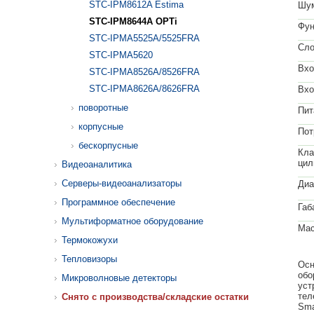
STC-IPM8612A Estima
Шум
STC-IPM8644A OPTi
Фун
STC-IPMA5525A/5525FRA
Сло
STC-IPMА5620
Вхо
STC-IPMA8526A/8526FRA
STC-IPMA8626A/8626FRA
Вхо
поворотные
Пит
корпусные
Пот
бескорпусные
Кла
цил
Видеоаналитика
Серверы-видеоанализаторы
Диа
Программное обеспечение
Габ
Мультиформатное оборудование
Мас
Термокожухи
Тепловизоры
Осн
обо
Микроволновые детекторы
уст
тел
Cнято с производства/складские остатки
Sma