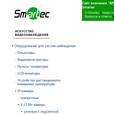
Сайт компании "А
Sma
|
О Smartec
Новост
|
Вопросы и ответы
Оборудование для систем наблюдения
Объективы
Видеорегистраторы
Пульты телеметрии
LCD-мониторы
Устройство дистанционного
измерения температуры
IP-камеры
поворотные
1-12 Mп камеры
уличные с подсветкой