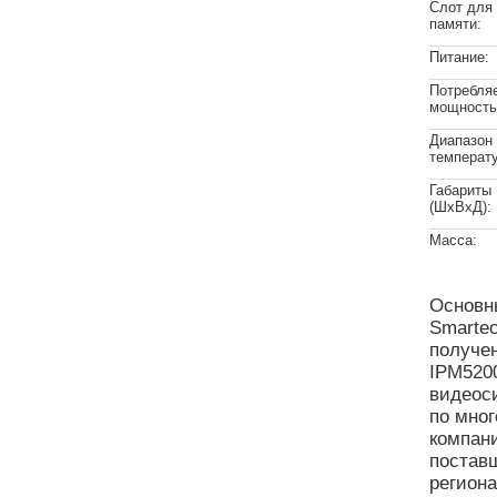
Слот для
памяти:
Питание:
Потребля
мощность
Диапазон
температу
Габариты
(ШхВхД):
Масса:
Основн
Smarte
получе
IPM5200
видеос
по мног
компан
поставщ
регион