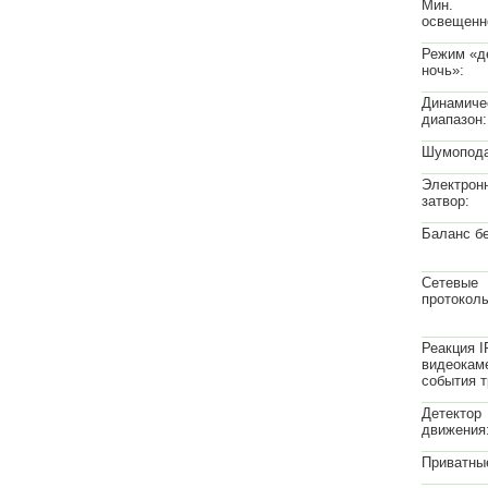
Мин.
освещенн
Режим «д
ночь»:
Динамиче
диапазон:
Шумопода
Электрон
затвор:
Баланс бе
Сетевые
протокол
Реакция I
видеокам
события т
Детектор
движения
Приватны