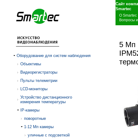
Сайт комп
S
О Smartec
Вопросы и
5 Мп
IPM52
Оборудование для систем наблюдения
терм
Объективы
Видеорегистраторы
Пульты телеметрии
LCD-мониторы
Устройство дистанционного
измерения температуры
IP-камеры
поворотные
1-12 Mп камеры
уличные с подсветкой