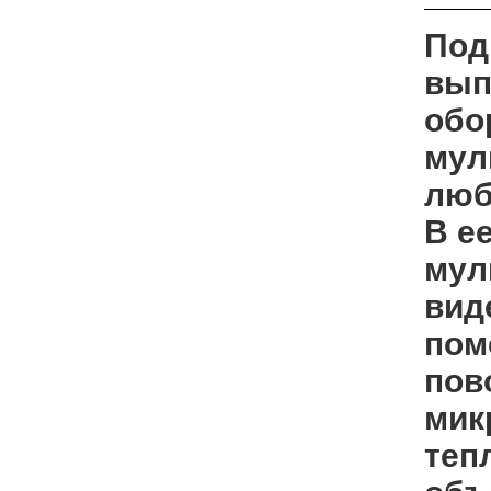
Под
вып
обо
мул
люб
В е
мул
вид
пом
пов
мик
теп