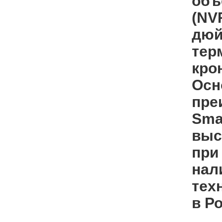
объ
(NV
дюй
тер
кро
Осн
пре
Sma
выс
при
нал
тех
в Р