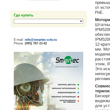
превыша
от исто
РоЕ.
Где купить
Мотори
Штатны
IPM5200
обеспеч
IPM5200
E-mail:
info@smartec-cctv.ru
Phone:
(495) 787-33-42
12-кра
мм. Мо
моделе
рассто
этим, 
Это ис
непосре
реглам
Совмес
термок
Бескорп
видеок
для уст