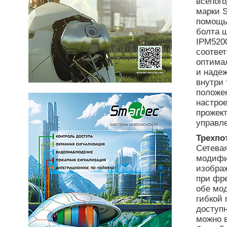
всепог
марки S
помощь
болта 
IPM5200
соотве
оптима
и наде
внутри 
положе
настрое
прожект
управл
Трехпо
Сетевая
модифи
изображ
при фре
обе мод
гибкой 
доступн
можно 