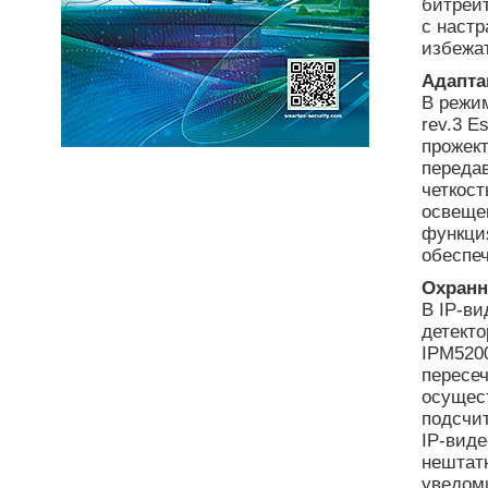
битрейт
с наст
избежа
Адапта
В режи
rev.3 E
прожект
передав
четкос
освеще
функция
обеспеч
Охран
В IP-ви
детект
IPM5200
пересеч
осущес
подсчи
IP-виде
нештат
уведом