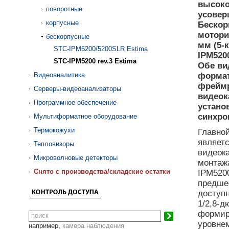
высоко
поворотные
усовер
корпусные
Бескор
мотори
бескорпусные
мм (5-
STC-IPM5200/5200SLR Estima
IPM5200
STC-IPM5200 rev.3 Estima
Обе ви
Видеоаналитика
формат
фреймре
Серверы-видеоанализаторы
видеок
Программное обеспечение
устано
синхро
Мультиформатное оборудование
Термокожухи
Главной
являетс
Тепловизоры
видеок
Микроволновые детекторы
монтаж
Cнято с производства/складские остатки
IPM5200
предше
доступн
1/2,8-
формир
уровнем
например,
камера наблюдения