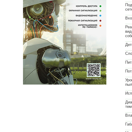
По
сет
Вхо
Реа
вид
соб
Дет
Сло
Пит
Пот
Уро
пыл
Исп
Диа
тем
Вла
Габ