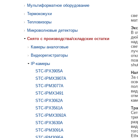
Мультиформатное оборудование
Термокожухи
све
мат
Тепловизоры
Экс
Микроволновые детекторы
В о
дюй
Cнято с производства/складские остатки
над
све
Камеры аналоговые
луч
Видеорегистраторы
отк
поз
IP-камеры
shut
STC-IPX3905A
Нал
За 
STC-IPMX3907A
осв
STC-IPM3077A
пол
вид
STC-IPMX3491
отм
кам
STC-IPX3062A
STC-IPX3561A
Тра
Сет
STC-IPMX3092A
тре
раз
STC-IPX3630A
вид
STC-IPM3091A
тог
Eth
STC-IPM3095A