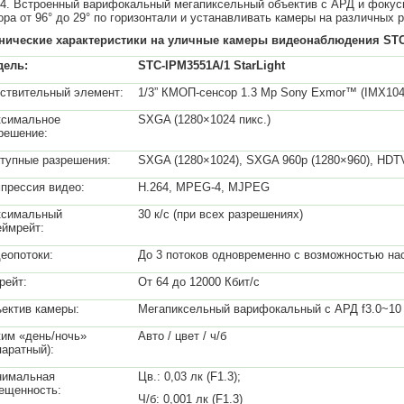
4. Встроенный варифокальный мегапиксельный объектив с АРД и фокусн
ора от 96° до 29° по горизонтали и устанавливать камеры на различных
нические характеристики на уличные камеры видеонаблюдения STC-
дель:
STC-IPM3551A/1 StarLight
ствительный элемент:
1/3” КМОП-сенсор 1.3 Mp Sony Exmor™ (IMX104
симальное
SXGA (1280×1024 пикс.)
решение:
тупные разрешения:
SXGA (1280×1024), SXGA 960p (1280×960), HDTV
прессия видео:
H.264, MPEG-4, MJPEG
симальный
30 к/с (при всех разрешениях)
ймрейт:
еопотоки:
До 3 потоков одновременно с возможностью на
рейт:
От 64 до 12000 Кбит/с
ектив камеры:
Мегапиксельный варифокальный с АРД f3.0~10 м
им «день/ночь»
Авто / цвет / ч/б
паратный):
имальная
Цв.: 0,03 лк (F1.3);
ещенность:
Ч/б: 0,001 лк (F1.3)