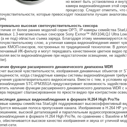
но может быть установлена и внут
камера видеонаблюдения этой се
процессор. Следует отметить, что
точувствительности, которые превосходят показатели лучших аналогов
риц.
тремально высокая светочувствительность сенсора
тличие от более ранних моделей серии OPTi, IP-камеры семейства StarLi
мовых 1.3-мегапиксельных сенсоров Sony Exmor™ IMX104LQJ Ultra Low L
 (а не под) областью съема заряда. Благодаря этому минимизируются п
точувствительному слою, а уличная камера видеонаблюдения имеет чув
ших КМОП-сенсоров, построенных по традиционной технологии. В дополн
лючаемый ИК-фильтр и могут передавать качественное цветное видео при
воляя вести видеонаблюдение при недостаточном освещении, не задейс
ter).
ичие функции расширенного динамического диапазона WDR
счет высокой чувствительности, изображения динамичных объектов от 
ещенности, когда стандартные камеры системы видеонаблюдения требую
учения удовлетворительного видеосигнала. Вместе с тем, в условиях к
еонаблюдения STC-IPM3551A предусматривает возможность задействова
етить наличие функции расширенного динамического диапазона WDR с н
ера передает сбалансированное по яркости видео при контрастном освещ
нсляция данных видеонаблюдения в формате H.264 High Pro?le
евые камеры семейства StarLight поддерживают высокоэффективный виде
буется меньшая полоса пропускания канала. Изображение в H.264 HP у
решением, высокой детализацией и параллельным аудиосопровождением.
еонаблюдения в формате H.264 High Pro?le, по сравнению с Baseline и M
о, обеспечивается высокое качество изображения и звука от уличной мо
ernet-сети.