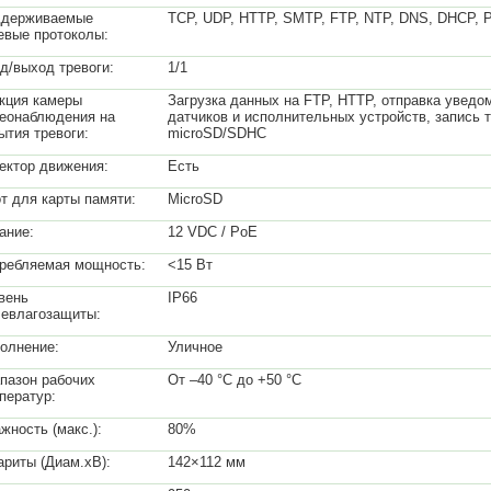
ддерживаемые
TCP, UDP, HTTP, SMTP, FTP, NTP, DNS, DHCP,
евые протоколы:
д/выход тревоги:
1/1
кция камеры
Загрузка данных на FTP, HTTP, отправка уведо
еонаблюдения на
датчиков и исполнительных устройств, запись
ытия тревоги:
microSD/SDHC
ектор движения:
Есть
т для карты памяти:
MicroSD
ание:
12 VDC / PoE
ребляемая мощность:
<15 Вт
вень
IP66
евлагозащиты:
олнение:
Уличное
пазон рабочих
От –40 °C до +50 °C
ператур:
жность (макс.):
80%
ариты (Диам.xВ):
142×112 мм