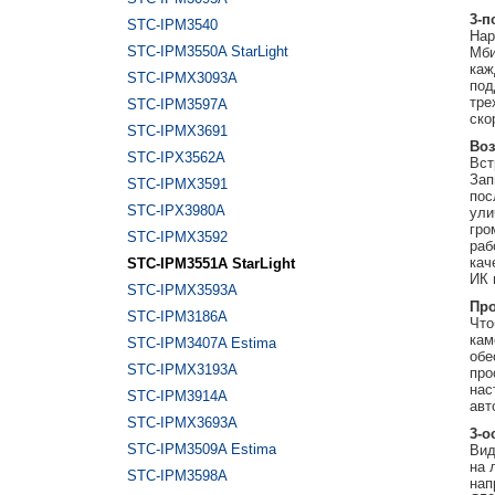
3-п
STC-IPM3540
Нар
STC-IPM3550A StarLight
Мби
каж
STC-IPMX3093A
под
тре
STC-IPM3597A
ско
STC-IPMX3691
Воз
STC-IPX3562A
Вст
Зап
STC-IPMX3591
пос
STC-IPX3980A
ули
гро
STC-IPMX3592
раб
кач
STC-IPM3551A StarLight
ИК 
STC-IPMX3593A
Про
STC-IPM3186A
Что
кам
STC-IPM3407A Estima
обе
STC-IPMX3193A
про
нас
STC-IPM3914A
авт
STC-IPMX3693A
3-о
STC-IPM3509A Estima
Вид
на 
STC-IPM3598A
нап