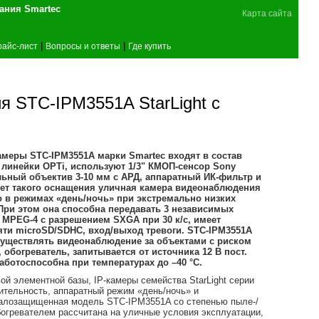
поставщика оборудования Smartec
Карта сайта
|
|
райс-лист
Вопросы и ответы
Где купить
 STC-IPM3551A StarLight с
еры STC-IPM3551A марки Smartec входят в состав
t линейки OPTi, используют 1/3" КМОП-сенсор Sony
ьный объектив 3-10 мм с АРД, аппаратный ИК-фильтр и
чет такого оснащения уличная камера видеонаблюдения
 в режимах «день/ночь» при экстремально низких
. При этом она способна передавать 3 независимых
, MPEG-4 с разрешением SXGA при 30 к/с, имеет
яти microSD/SDHC, вход/выход тревоги. STC-IPM3551A
существлять видеонаблюдение за объектами с риском
, обогреватель, запитывается от источника 12 В пост.
аботоспособна при температурах до –40 °C.
й элементной базы, IP-камеры семейства StarLight серии
ительность, аппаратный режим «день/ночь» и
далозащищенная модель STC-IPM3551A со степенью пыле-/
огревателем рассчитана на уличные условия эксплуатации,