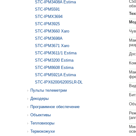
C50
STC-IPM3408A Estima
обз
STC-IPM5591
Тех
STC-IPMX3694
Мо
STC-IPM3925
STC-IPM3660 Xaro
Чув
STC-IPM3698A
Мак
раз
STC-IPM3671 Xaro
STC-IPM3611/1 Estima
Дос
STC-IPM3200 Estima
Ком
STC-IPM8608 Estima
Мак
STC-IPM5921A Estima
фре
STC-IPX6200/6200SLR-DL
Вид
Пульты телеметрии
Бит
Декодеры
Объ
Программное обеспечение
Реж
Объективы
(ап
Тепловизоры
Мин
Термокожухи
осв