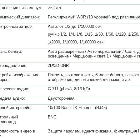
тношение сигнал/шум:
>52 дБ
амический диапазон:
Регулируемый WDR (10 уровней) под различны
ктронный затвор:
Авто: от 1/2 до 1/100000 сек;
ручн.: 1/2, 1/4, 1/8, 1/15, 1/30, 1/60, 1/120, 1/250
1/2000, 1/10000, 1/100000 сек
анс белого:
Авто расширенный / Авто нормальный / Солн. д
освещение / Мерцающий свет 1 / Мерцающий с
оподавление:
2D/3D DNR
тройка изображения
Яркость, контрастность, баланс белого, резкос
еры:
отображение, динамический диапазон и др.
прессия аудио:
G.711 (μLaw), 8/16 КГц
едача аудио:
Двусторонняя
евой интерфейс:
10/100 Base-TX Ethernet (RJ45)
трольный
BNC
еовыход:
опасность видео в
Защита паролем, идентификация, фильтрация I
и: