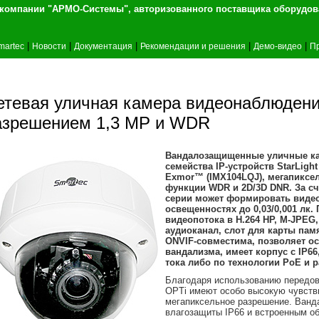
т компании "АРМО-Системы", авторизованного 
|
|
|
|
|
martec
Новости
Документация
Рекомендации и решения
Демо-видео
П
етевая уличная камера видеонаблюдения
азрешением 1,3 MP и WDR
Вандалозащищенные уличные кам
семейства IP-устройств StarLigh
Exmor™ (IMX104LQJ), мегапиксел
функции WDR и 2D/3D DNR. За с
серии может формировать видео
освещенностях до 0,03/0,001 лк
видеопотока в Н.264 HP, M-JPEG
аудиоканал, слот для карты пам
ONVIF-совместима, позволяет о
вандализма, имеет корпус с IP66
тока либо по технологии РоЕ и р
Благодаря использованию передово
OPTi имеют особо высокую чувств
мегапиксельное разрешение. Ван
влагозащиты IP66 и встроенным об