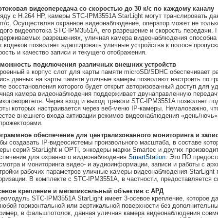
отоковая видеопередача со скоростью до 30 к/с по каждому каналу
яду с H.264 HP, камеры STC-IPM3551A StarLight могут транслировать д
т/с. Осуществляя охранное видеонаблюдение, оператор может не только
дого видеопотока STC-IPM3551A, его разрешение и скорость передачи.
держиваемых разрешениях, уличная камера видеонаблюдения способна п
х кодеков позволяет адаптировать уличные устройства к полосе пропуск
рость и качество записи и текущего отображения.
можность подключения различных внешних устройств
роенный в корпус слот для карты памяти microSD/SDHC обеспечивает ра
ись данных на карты памяти уличные камеры позволяют настроить по гр
ле восстановления которого будет открыт авторизованный доступ для уд
чная камера видеонаблюдения поддерживает двунаправленную передачу
мкоговорителя. Через вход и выход тревоги STC-IPM3551A позволяет по
оты которых настраивается через веб-меню IP-камеры. Немаловажно, что
естве внешнего входа активации режимов видеонаблюдения «день/ночь»
прожекторами.
граммное обеспечение для централизованного мониторинга и запи
бы создавать IP-видеосистемы произвольного масштаба, в составе кот
еры серий StarLight и OPTi, энкодеры марки Smartec и других производ
спечение для охранного видеонаблюдения
SmartStation
. Это ПО предос
смотра и мониторинга видео- и аудиоинформации, записи и работы с арх
тройки рабочих параметров уличные камеры видеонаблюдения StarLight 
оризации. В комплекте с STC-IPM3551A, в частности, предоставляется с
севое крепление и мегапиксельный объектив с АРД
еомодуль STC-IPM3551A StarLight имеет 3-осевое крепление, которое д
любой горизонтальной или вертикальной поверхности без дополнительн
ример, в фальшпотолок, данная уличная камера видеонаблюдения совме