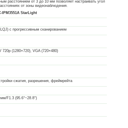
ым расстоянием от 3 до 10 мм позволяет настраивать угол
 расстояниях от зоны видеонаблюдения.
IPM3551A StarLight
LQJ) с прогрессивным сканированием
 720p (1280×720), VGA (720×480)
стройки сжатия, разрешения, фреймрейта
м/F1.3 (95.6°~28.8°)