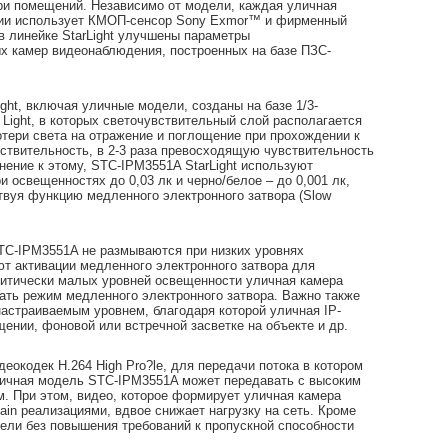
ри помещений. Независимо от модели, каждая уличная
рии использует КМОП-сенсор Sony Exmor™ и фирменный
 в линейке StarLight улучшены параметры
ых камер видеонаблюдения, построенных на базе ПЗС-
ght, включая уличные модели, созданы на базе 1/3-
ight, в которых светочувствительный слой располагается
отери света на отражение и поглощение при прохождении к
ствительность, в 2-3 раза превосходящую чувствительность
ение к этому, STC-IPM3551A StarLight используют
 освещенностях до 0,03 лк и черно/белое – до 0,001 лк,
твуя функцию медленного электронного затвора (Slow
STC-IPM3551A не размываются при низких уровнях
т активации медленного электронного затвора для
ритически малых уровней освещенности уличная камера
ть режим медленного электронного затвора. Важно также
астраиваемым уровнем, благодаря которой уличная IP-
ении, фоновой или встречной засветке на объекте и др.
окодек H.264 High Pro?le, для передачи потока в котором
личная модель STC-IPM3551A может передавать с высоким
 При этом, видео, которое формирует уличная камера
ain реализациями, вдвое снижает нагрузку на сеть. Кроме
дели без повышения требований к пропускной способности