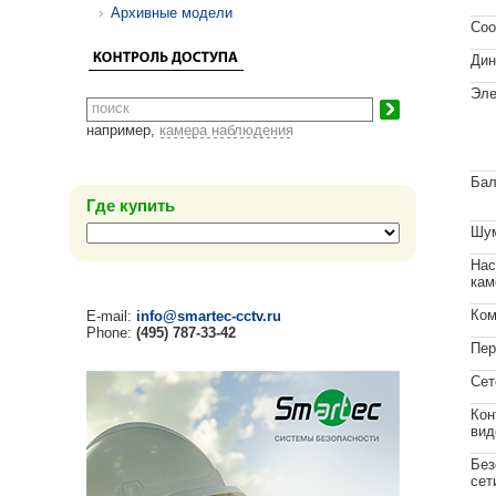
Архивные модели
Соо
Дин
Эле
например,
камера наблюдения
Бал
Где купить
Шум
Нас
кам
Ком
E-mail:
info@smartec-cctv.ru
Phone:
(495) 787-33-42
Пер
Сет
Кон
вид
Без
сет