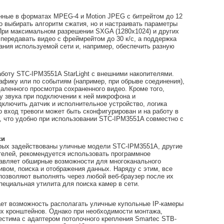
анные в форматах MPEG-4 и Motion JPEG с битрейтом до 12
 выбирать алгоритм сжатия, но и настраивать параметры
 При максимальном разрешении SXGA (1280x1024) и других
ередавать видео с фреймрейтом до 30 к/с, а поддержка
ания используемой сети и, например, обеспечить разную
боту STC-IPM3551A StarLight с внешними накопителями.
афику или по событиям (например, при обрыве соединения),
аленного просмотра сохраненного видео. Кроме того,
 звука при подключении к ней микрофона и
дключить датчик и исполнительное устройство, логика
 вход тревоги может быть сконфигурирован и на работу в
, что удобно при использовании STC-IPM3551A совместно с
си
орых задействованы уличные модели STC-IPM3551A, другие
ителей, рекомендуется использовать программное
тавляет обширные возможности для многоканального
ивом, поиска и отображения данных. Наряду с этим, все
позволяют выполнять через любой веб-браузер после их
пециальная утилита для поиска камер в сети.
ает возможность располагать уличные купольные IP-камеры
ых кронштейнов. Однако при необходимости монтажа,
стима с адаптером потолочного крепления Smartec STB-