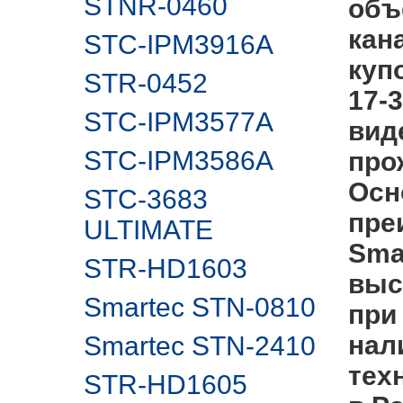
STNR-0460
объе
кан
STC-IPM3916A
куп
STR-0452
17-
STC-IPM3577A
вид
STC-IPM3586A
про
Осн
STC-3683
пре
ULTIMATE
Sma
STR-HD1603
выс
Smartec STN-0810
при
нал
Smartec STN-2410
тех
STR-HD1605