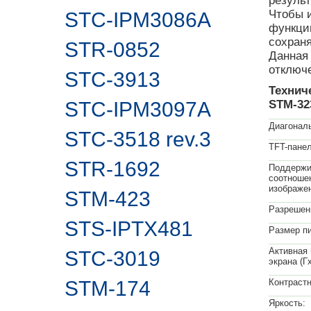
результ
Чтобы и
STC-IPM3086A
функци
сохран
STR-0852
Данная
отключ
STC-3913
Технич
STC-IPM3097A
STM-32
Диагонал
STC-3518 rev.3
TFT-панел
STR-1692
Поддержи
соотноше
изображен
STM-423
Разрешени
STS-IPTX481
Размер п
Активная
STC-3019
экрана (Г
STM-174
Контрастн
Яркость: