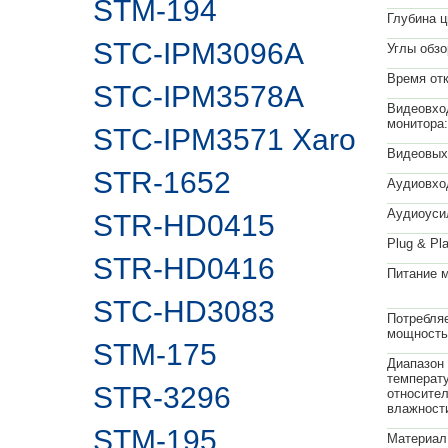
STM-194
Глубина ц
STC-IPM3096A
Углы обзо
Время отк
STC-IPM3578A
Видеовхо
монитора:
STC-IPM3571 Xaro
Видеовых
STR-1652
Аудиовхо
Аудиоуси
STR-HD0415
Plug & Pla
STR-HD0416
Питание м
STC-HD3083
Потребля
мощность
STM-175
Диапазон
температу
STR-3296
относите
влажност
STM-195
Материал