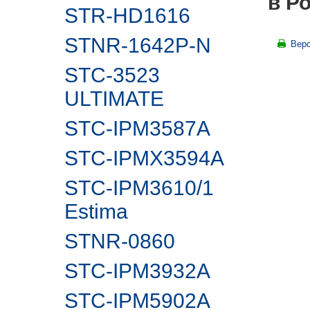
в Р
STR-HD1616
STNR-1642P-N
Верс
STC-3523
ULTIMATE
STC-IPM3587A
STC-IPMX3594A
STC-IPM3610/1
Estima
STNR-0860
STC-IPM3932A
STC-IPM5902А