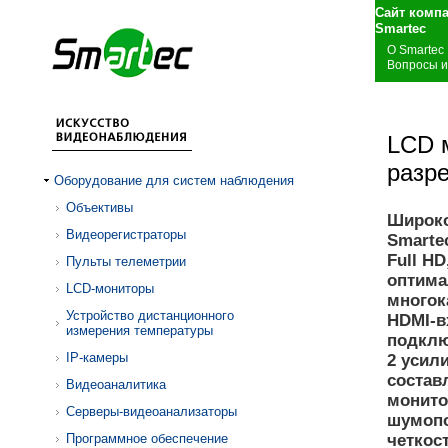
Сайт комп
S
О Smartec
Вопросы и
LCD 
разре
Оборудование для систем наблюдения
Объективы
Широко
Видеорегистраторы
Smarte
Full H
Пульты телеметрии
оптима
LCD-мониторы
многок
Устройство дистанционного
HDMI-в
измерения температуры
подклю
IP-камеры
2 усил
составл
Видеоаналитика
монито
Серверы-видеоанализаторы
шумопо
Программное обеспечение
четкос