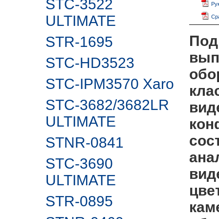
STC-3522
Ру
ULTIMATE
Ср
Под
STR-1695
вып
STC-HD3523
обо
STC-IPM3570 Xaro
кла
STC-3682/3682LR
вид
ULTIMATE
кон
сос
STNR-0841
ана
STC-3690
вид
ULTIMATE
цве
STR-0895
кам