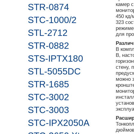
камер с
STR-0874
монито
450 кд/
STC-1000/2
323 сос
режиме
STL-2712
для пр
Различ
STR-0882
В компл
В, наст
STS-IPTX180
горизо
стену, 
STL-5055DC
предусм
можно 
STR-1685
кроншт
монитор
STC-3002
инстал
установ
STC-3003
эксплу
Расшир
STC-IPX2050A
Тонкоп
дюймов