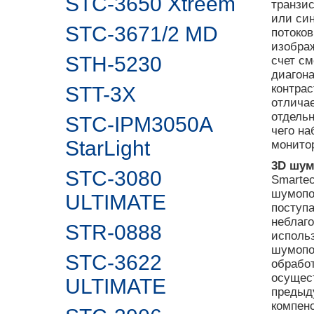
STC-3650 Xtreem
транзис
или син
STC-3671/2 MD
потоко
изобра
STH-5230
счет с
диагон
контрас
STT-3X
отлича
отдель
STC-IPM3050A
чего на
StarLight
монито
3D шум
STC-3080
Smarte
шумопо
ULTIMATE
поступа
неблаг
STR-0888
исполь
шумопод
STC-3622
обработ
осущес
ULTIMATE
предыд
компен