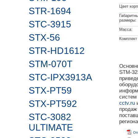
Цвет корп
STR-1694
Габаритн
размеры:
STC-3915
Масса:
STX-56
Комплект 
STR-HD1612
STM-070T
Основны
STM-323
STC-IPX3913A
привед
оборуд
STX-PT59
информ
систем
STX-PT592
cctv.ru
и
продаж
STC-3082
поставщ
регион
ULTIMATE
Оп