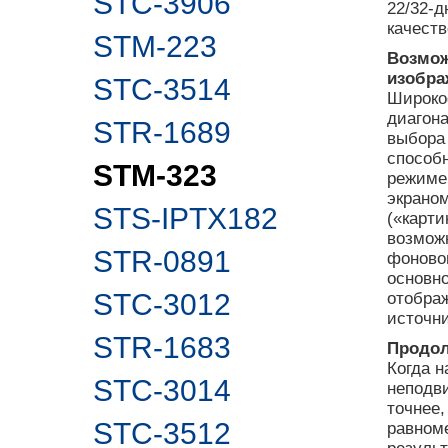
STC-3906
22/32-
качест
STM-223
Возмож
изобра
STC-3514
Широко
диагона
STR-1689
выбора 
способ
STM-323
режиме.
экраном
STS-IPTX182
(«карти
возможн
STR-0891
фоновог
основно
STC-3012
отобра
источн
STR-1683
Продол
Когда 
STC-3014
неподв
точнее
STC-3512
равном