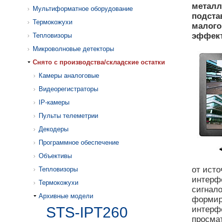
металл
Мультиформатное оборудование
подста
Термокожухи
малого
эффект
Тепловизоры
Микроволновые детекторы
Cнято с производства/складские остатки
Камеры аналоговые
Видеорегистраторы
IP-камеры
Пульты телеметрии
Декодеры
Программное обеспечение
Объективы
от исто
Тепловизоры
интерф
Термокожухи
сигнал
Архивные модели
формиру
STS-IPT260
интерф
просма