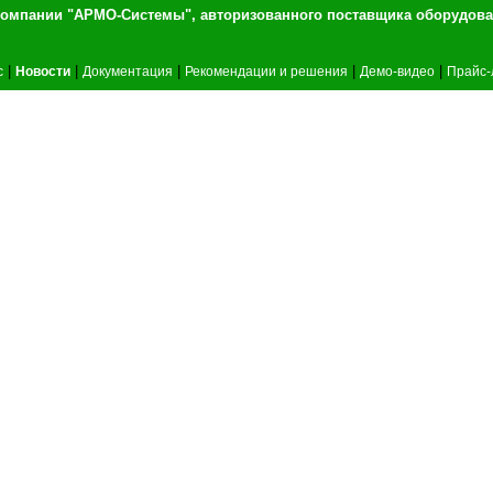
т компании "АРМО-Системы", авторизованного 
|
|
|
|
|
c
Новости
Документация
Рекомендации и решения
Демо-видео
Прайс-