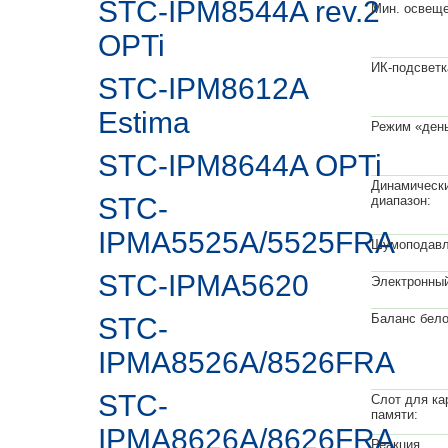
STC-IPM8544A rev.2
Мин. освеще
OPTi
ИК-подсветк
STC-IPM8612A
Estima
Режим «день
STC-IPM8644A OPTi
Динамическ
STC-
диапазон:
IPMA5525A/5525FRA
Шумоподавл
STC-IPMА5620
Электронный
Баланс бело
STC-
IPMA8526A/8526FRA
STC-
Слот для ка
памяти:
IPMA8626A/8626FRA
Реакция