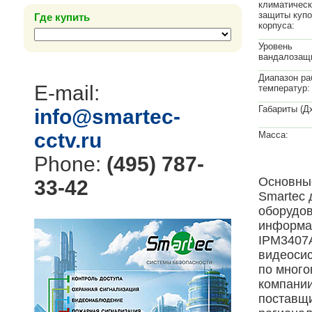
климатическ
защиты купо
Где купить
корпуса:
Уровень
вандалозащ
Диапазон ра
E-mail:
температур:
Габариты (Д
info@smartec-
cctv.ru
Масса:
Phone:
(495) 787-
Основные
33-42
Smartec
оборудов
информа
IPM3407A
видеосис
по много
компани
поставщи