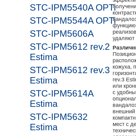
эффектив
STC-IPM5540A OPTi
получени
контраст
STC-IPM5544A OPTi
вандало
функцию
STC-IPM5606A
реализо
удаляют 
STC-IPM5612 rev.2
Различн
Позицион
Estima
располо
кожуха, 
STC-IPM5612 rev.3
горизонт
Estima
rev.3 Es
или крон
STC-IPM5614A
с удобн
опционал
Estima
вандалоз
внешний 
STC-IPM5632
компактн
мест с д
Estima
техничес