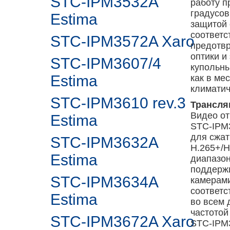
STC-IPM3532A
работу п
градусов
Estima
защитой 
соответс
STC-IPM3572A Xaro
предотв
оптики и
STC-IPM3607/4
купольны
Estima
как в ме
климатич
STC-IPM3610 rev.3
Трансля
Видео о
Estima
STC-IPM3
для сжат
STC-IPM3632A
H.265+/H
Estima
диапазон
поддерж
STC-IPM3634A
камерами
соответс
Estima
во всем 
частотой
STC-IPM3672A Xaro
STC-IPM3