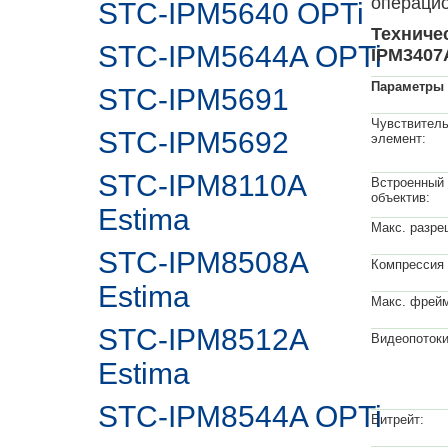
операцион
STC-IPM5640 OPTi
Техниче
STC-IPM5644A OPTi
IPM3407A
Параметры
STC-IPM5691
Чувствител
STC-IPM5692
элемент:
STC-IPM8110A
Встроенный
объектив:
Estima
Макс. разре
STC-IPM8508A
Компрессия 
Estima
Макс. фрейм
STC-IPM8512A
Видеопотоки
Estima
STC-IPM8544A OPTi
Битрейт: