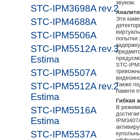
звуком.
STC-IPM3698A rev.2
Аналити
Эти кам
STC-IPM4688A
детектор
виртуаль
STC-IPM5506A
попытки 
задержку
STC-IPM5512A rev.3
предмето
Estima
предусмо
STC-IPM3
STC-IPM5507A
тревожны
видеоинф
STC-IPM5512A rev.2
Также по
памяти m
Estima
Гибкая 
В режиме
STC-IPM5516A
достигае
Estima
IPM3407A
активиру
STC-IPM5537A
купольны