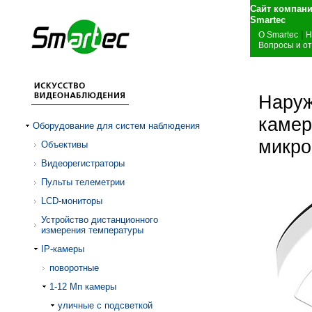
Сайт компан
Sm
|
О Smartec
Н
Вопросы и о
Наруж
камер
Оборудование для систем наблюдения
микро
Объективы
Видеорегистраторы
Пульты телеметрии
LCD-мониторы
Устройство дистанционного
измерения температуры
IP-камеры
поворотные
1-12 Mп камеры
уличные с подсветкой