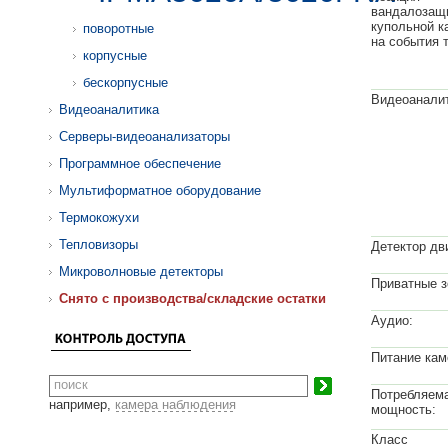
вандалозащ
купольной к
поворотные
на события 
корпусные
бескорпусные
Видеоаналит
Видеоаналитика
Серверы-видеоанализаторы
Программное обеспечение
Мультиформатное оборудование
Термокожухи
Тепловизоры
Детектор дв
Микроволновые детекторы
Приватные з
Cнято с производства/складские остатки
Аудио:
Питание кам
Потребляем
например,
камера наблюдения
мощность:
Класс