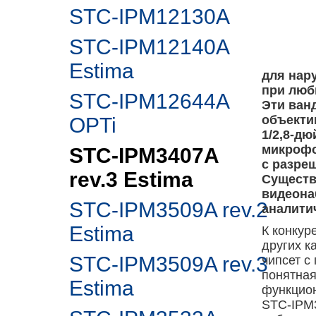
STC-IPM12130A
STC-IPM12140A
Estima
для нар
при любы
STC-IPM12644A
Эти ван
объекти
OPTi
1/2,8-д
микрофо
STC-IPM3407A
с разре
rev.3 Estima
Существ
видеона
STC-IPM3509A rev.2
аналити
Estima
К конкур
других к
STC-IPM3509A rev.3
чипсет с
понятная
Estima
функцион
STC-IPM3