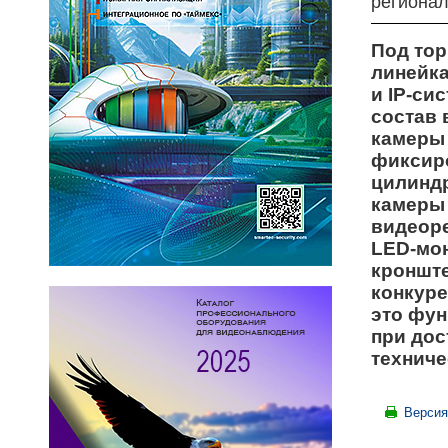
региона
Под тор
линейк
и IP-си
состав 
камеры
фиксир
цилинд
камеры
видеоре
LED-мон
кронште
конкуре
это фун
при дос
техниче
Версия