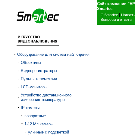
Сайт компании "А
Sma
|
О Smartec
Новост
|
Вопросы и ответы
Оборудование для систем наблюдения
Объективы
Видеорегистраторы
Пульты телеметрии
LCD-мониторы
Устройство дистанционного
измерения температуры
IP-камеры
поворотные
1-12 Mп камеры
уличные с подсветкой