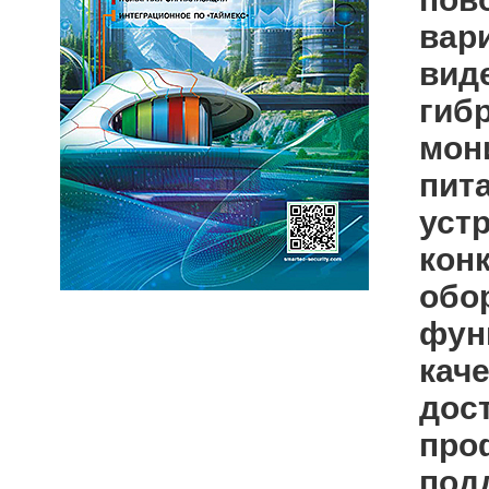
вар
вид
гиб
мон
пит
уст
кон
обо
фун
кач
дост
про
под