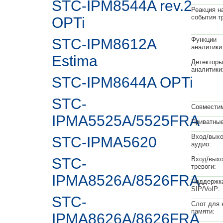
STC-IPM8544A rev.2
Реакция н
события т
OPTi
STC-IPM8612A
Функции
аналитики
Estima
Детекторы
аналитики
STC-IPM8644A OPTi
STC-
Совместим
IPMA5525A/5525FRA
Приватные
Вход/вых
STC-IPMА5620
аудио:
STC-
Вход/вых
тревоги:
IPMA8526A/8526FRA
Поддержк
SIP/VoIP:
STC-
Слот для 
памяти:
IPMA8626A/8626FRA