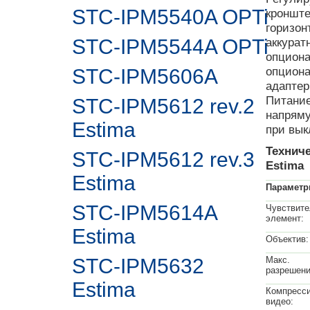
STC-IPM5540A OPTi
кронште
горизон
STC-IPM5544A OPTi
аккурат
опциона
опциона
STC-IPM5606A
адаптер
Питание
STC-IPM5612 rev.2
напряму
Estima
при вык
Техниче
STC-IPM5612 rev.3
Estima
Estima
Парамет
STC-IPM5614A
Чувствит
элемент:
Estima
Объектив:
STC-IPM5632
Макс.
разрешени
Estima
Компресс
видео: