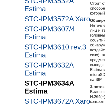
STC-IPM3532A
Стоит о
Estima
способн
который
STC-IPM3572A Xaro
Обширн
Интелле
STC-IPM3607/4
лиц и т
головны
Estima
событий
обнаруж
STC-IPM3610 rev.3
воздейс
Estima
окно), 
предмет
STC-IPM3632A
выходящ
Estima 
Estima
microSD
на SIP-
STC-IPM3634A
3-пото
Estima
Видеопо
H.264(+
STC-IPM3672A Xaro
конкрет