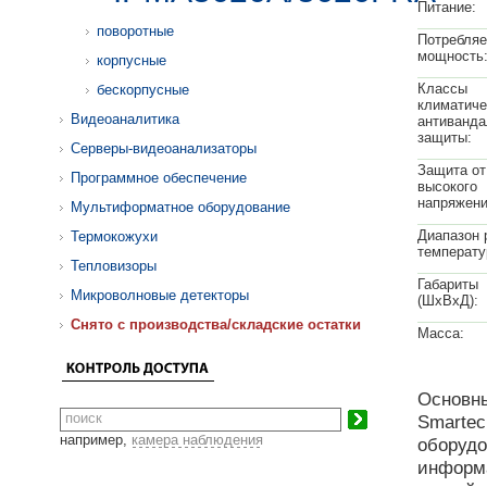
Питание:
поворотные
Потребля
мощность
корпусные
Классы
бескорпусные
климатиче
Видеоаналитика
антиванда
защиты:
Серверы-видеоанализаторы
Защита от
Программное обеспечение
высокого
напряжени
Мультиформатное оборудование
Диапазон 
Термокожухи
температу
Тепловизоры
Габариты
Микроволновые детекторы
(ШхВхД):
Cнято с производства/складские остатки
Масса:
Основны
Smartec
например,
камера наблюдения
оборудо
информа