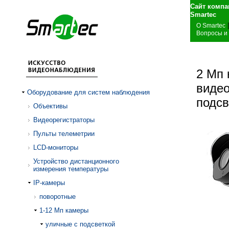
Сайт компа
S
|
О Smartec
Вопросы и
2 Мп 
видео
Оборудование для систем наблюдения
подсв
Объективы
Видеорегистраторы
Пульты телеметрии
LCD-мониторы
Устройство дистанционного
измерения температуры
IP-камеры
поворотные
1-12 Mп камеры
уличные с подсветкой