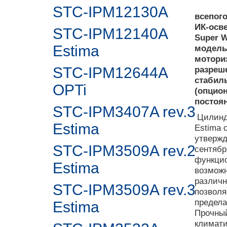
STC-IPM12130A
всепог
ИК-осв
STC-IPM12140A
Super 
Estima
модель
мотори
STC-IPM12644A
разреше
стабиль
OPTi
(опцион
постоян
STC-IPM3407A rev.3
Цилинд
Estima
Estima
утвержд
STC-IPM3509A rev.2
сентябр
функцио
Estima
возможн
различн
STC-IPM3509A rev.3
позволя
предела
Estima
Прочный
климати