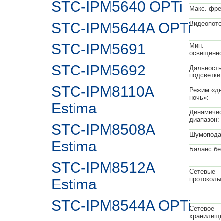
STC-IPM5640 OPTi
Макс. фре
STC-IPM5644A OPTi
Видеопото
STC-IPM5691
Мин.
освещенно
STC-IPM5692
Дальность
подсветки
STC-IPM8110A
Режим «де
ночь»:
Estima
Динамиче
диапазон:
STC-IPM8508A
Шумопода
Estima
Баланс бе
STC-IPM8512A
Сетевые
протоколы
Estima
STC-IPM8544A OPTi
Сетевое
хранилищ