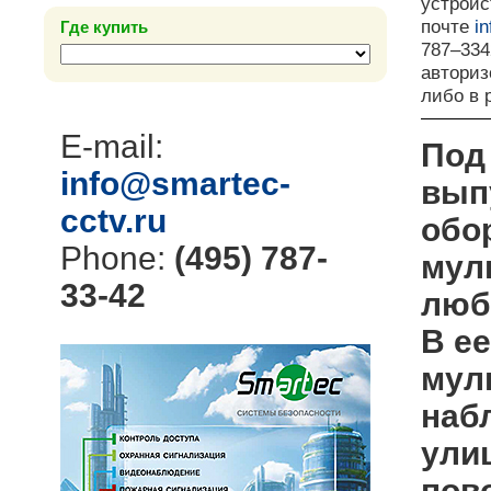
устройс
почте
i
Где купить
787–334
авториз
либо в
E-mail:
Под
info@smartec-
вып
cctv.ru
обо
Phone:
(495) 787-
мул
33-42
люб
В е
мул
наб
ули
пов