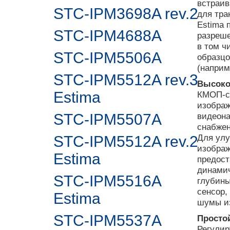
встраив
STC-IPM3698A rev.2
для тра
Estima 
STC-IPM4688A
разреше
в том ч
STC-IPM5506A
образцо
(наприм
STC-IPM5512A rev.3
Высоко
Estima
КМОП-се
изображ
STC-IPM5507A
видеона
снабжен
Для улу
STC-IPM5512A rev.2
изображ
Estima
предост
динамич
STC-IPM5516A
глубины
сенсор,
Estima
шумы и
STC-IPM5537A
Просто
Регулир