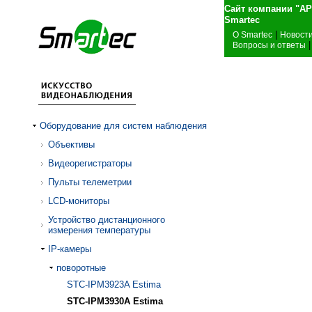
Сайт компании "А
Sma
|
О Smartec
Новост
|
Вопросы и ответы
Оборудование для систем наблюдения
Объективы
Видеорегистраторы
Пульты телеметрии
LCD-мониторы
Устройство дистанционного
измерения температуры
IP-камеры
поворотные
STC-IPM3923A Estima
STC-IPM3930A Estima