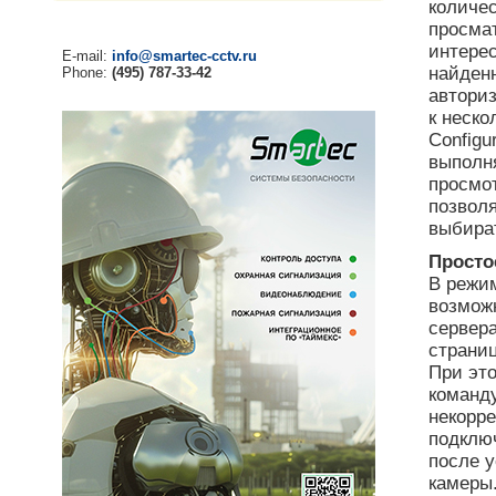
количес
просмат
интере
E-mail:
info@smartec-cctv.ru
найденн
Phone:
(495) 787-33-42
автори
к неско
Configu
выполня
просмо
позвол
выбират
Просто
В режи
возможн
сервера
страниц
При эт
команд
некорре
подключ
после 
камеры