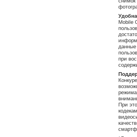
снимок 
фотогр
Удобна
Mobile 
пользо
достато
информ
данные 
пользо
при во
содержи
Поддер
Конкур
возможн
режимах
вниман
При это
кодека
видеоси
качеств
смартф