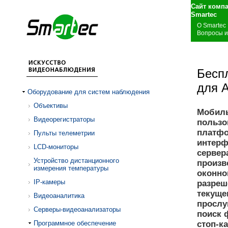
Сайт комп
S
О Smartec
Вопросы и
Бесп
для 
Оборудование для систем наблюдения
Объективы
Мобиль
Видеорегистраторы
пользо
платфо
Пульты телеметрии
интерф
LCD-мониторы
сервер
Устройство дистанционного
произв
измерения температуры
оконно
IP-камеры
разреш
текуще
Видеоаналитика
прослу
Серверы-видеоанализаторы
поиск 
Программное обеспечение
стоп-к