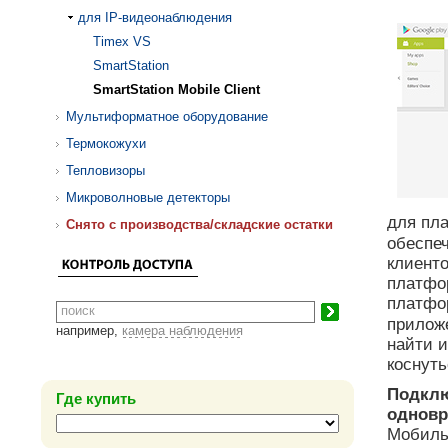
для IP-видеонаблюдения
Timex VS
SmartStation
SmartStation Mobile Client
Мультиформатное оборудование
Термокожухи
Тепловизоры
Микроволновые детекторы
для пл
Cнято с производства/складские остатки
обеспе
клиент
платфор
платфор
прилож
например,
камера наблюдения
найти 
коснуть
Подклю
Где купить
одновр
Мобиль