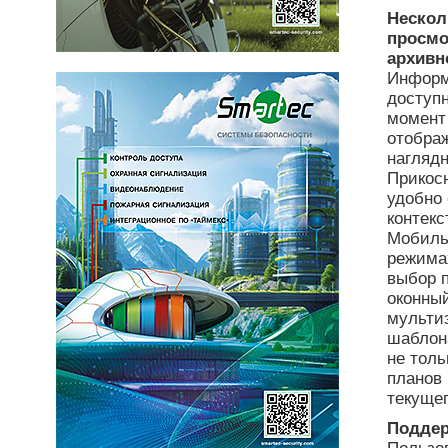
Нескол
просмо
архивн
Информ
доступ
момент
отображ
наглядн
Прикос
удобно
контек
Мобиль
режимах
выбор 
оконный
мульти
шаблона
не толь
планов 
текущег
Поддер