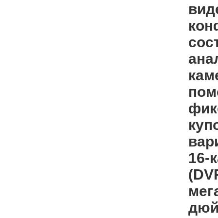
вид
кон
сос
ана
кам
пом
фик
куп
вар
16-
(DV
мег
дюй