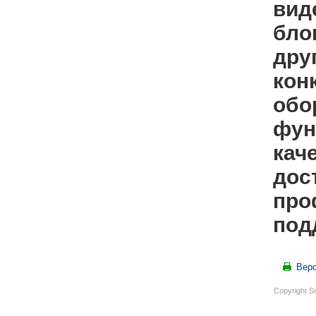
вид
бло
дру
кон
обо
фун
кач
дос
про
под
Верс
Copyright S