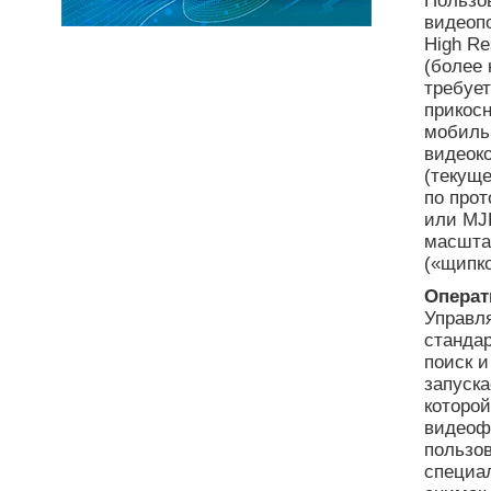
Пользо
видеопо
High Re
(более 
требуе
прикосн
мобиль
видеоко
(текуще
по прот
или MJ
масшта
(«щипк
Операт
Управл
стандар
поиск и
запуска
которой
видеоф
пользов
специа