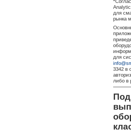
*Согла
Analyti
для см
рынка 
Основн
приложе
привед
оборуд
информа
для си
info@sm
3342 в
автори
либо в
Под
вып
обо
кла