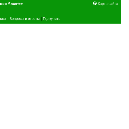
поставщика оборудования Smartec
Карта сайта
|
|
лист
Вопросы и ответы
Где купить