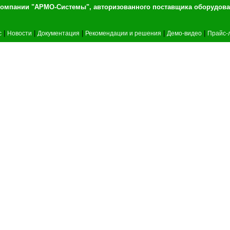
т компании "АРМО-Системы", авторизованного 
|
|
|
|
|
c
Новости
Документация
Рекомендации и решения
Демо-видео
Прайс-