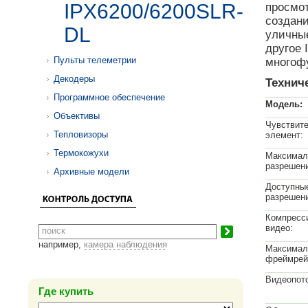
IPX6200/6200SLR-
просмот
создан
DL
уличны
другое 
Пульты телеметрии
многоф
Декодеры
Технич
Программное обеспечение
Модель:
Объективы
Чувствит
Тепловизоры
элемент:
Термокожухи
Максимал
разрешен
Архивные модели
Доступны
разрешен
Компресс
видео:
например,
камера наблюдения
Максимал
фреймрей
Видеопото
Где купить