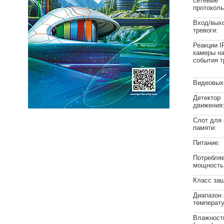
сетевые
протоколы
Вход/вых
тревоги:
Реакции I
камеры н
события т
Видеовых
Детектор
движения
Слот для 
памяти:
Питание:
Потребля
мощность
Класс за
Диапазон 
температу
Влажност