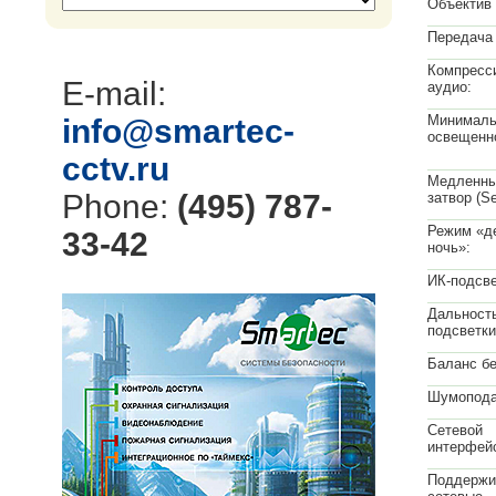
Объектив
Передача 
Компресс
E-mail:
аудио:
Минималь
info@smartec-
освещенн
cctv.ru
Медленны
Phone:
(495) 787-
затвор (S
Режим «д
33-42
ночь»:
ИК-подсве
Дальност
подсветки
Баланс бе
Шумопода
Сетевой
интерфей
Поддержи