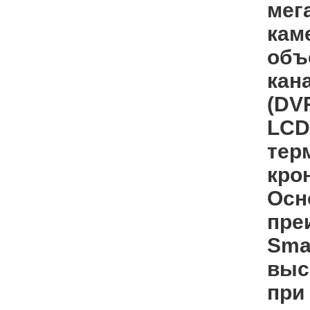
мег
кам
объе
кан
(DV
LCD
тер
кро
Осн
пре
Sma
выс
при