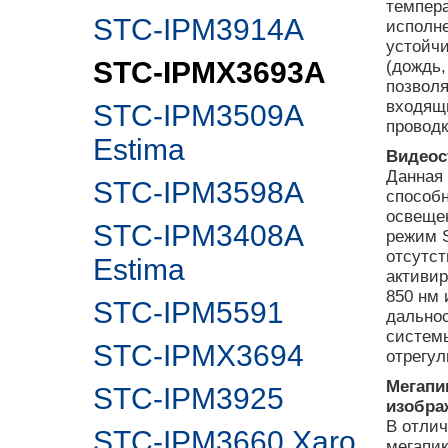
темпера
STC-IPM3914A
исполне
устойч
STC-IPMX3693A
(дождь,
позволя
входящи
STC-IPM3509A
проводк
Estima
Видеос
Данная
STC-IPM3598A
способ
освещен
STC-IPM3408A
режим S
отсутст
Estima
активир
850 нм 
STC-IPM5591
дальнос
систем
STC-IPMX3694
отрегул
Мегапи
STC-IPM3925
изобра
В отлич
STC-IPM3660 Xaro
мегапи