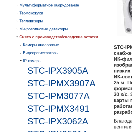
Мультиформатное оборудование
Термокожухи
Тепловизоры
Микроволновые детекторы
Cнято с производства/складские остатки
Камеры аналоговые
STC-IP
снабже
Видеорегистраторы
ИК-фил
IP-камеры
изобра
STC-IPX3905A
низких
ИК-све
STC-IPMX3907A
25 м. 
формат
STC-IPM3077A
30 к/с.
карты 
работа
STC-IPMX3491
разраб
STC-IPX3062A
Благода
вентиля