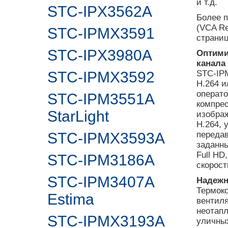
и т.д.
STC-IPX3562A
Более 
(VCA Re
STC-IPMX3591
страниц
STC-IPX3980A
Оптими
канала
STC-IPMX3592
STC-IP
H.264 и
операт
STC-IPM3551A
компрес
StarLight
изображ
H.264, 
STC-IPMX3593A
передав
заданны
Full HD
STC-IPM3186A
скорост
STC-IPM3407A
Надежн
Термок
Estima
вентиля
неотап
STC-IPMX3193A
уличных