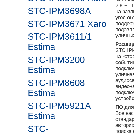
2.8 ~ 1
STC-IPM3698A
на разл
угол об
STC-IPM3671 Xaro
поддер
подавл
STC-IPM3611/1
уличны
Расшир
Estima
STC-IPM
на кото
STC-IPM3200
событию
Estima
подключ
уличная
аудиосв
STC-IPM8608
видеона
Estima
подклю
устройс
STC-IPM5921A
ПО для
Все на
Estima
стандар
авториз
STC-
поиска 