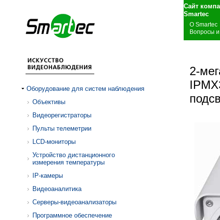
Сайт комп
S
О Smartec
Вопросы и
2-мег
IPMX
Оборудование для систем наблюдения
подсв
Объективы
Видеорегистраторы
Пульты телеметрии
LCD-мониторы
Устройство дистанционного
измерения температуры
IP-камеры
Видеоаналитика
Серверы-видеоанализаторы
Программное обеспечение