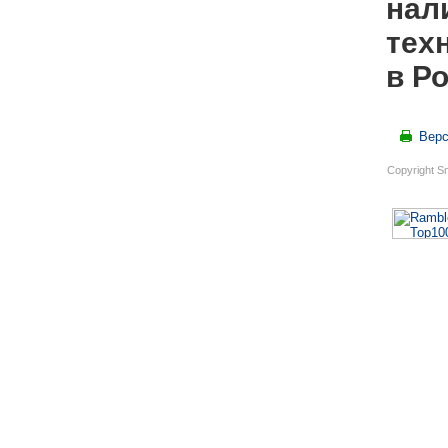
нал
тех
в Р
Верс
Copyright S