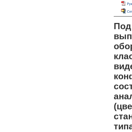
Рук
Сет
Под
вып
обо
кла
вид
кон
сос
ана
(цв
ста
тип