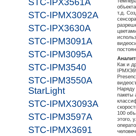
STC-IPX3561A
темпера
объекта
STC-IPMX3092A
т.д. Со
сенсора
разреше
STC-IPX3630A
цветами
использ
STC-IPM3091A
видеоси
постоян
STC-IPM3095A
Аналит
Как и д
STC-IPM3540
IPMX36
Presenc
STC-IPM3550A
видеос
StarLight
Наряду 
пакеты 
класси
STC-IPMX3093A
скорост
100 объ
STC-IPM3597A
этого, 
операт
STC-IPMX3691
челове