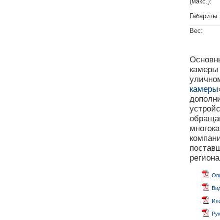
(макс.):
Габариты:
Вес:
Основны
камеры 
уличном
камеры
дополн
устрой
обращай
многока
компан
поставщ
регион
Опи
Вид
Инс
Рук