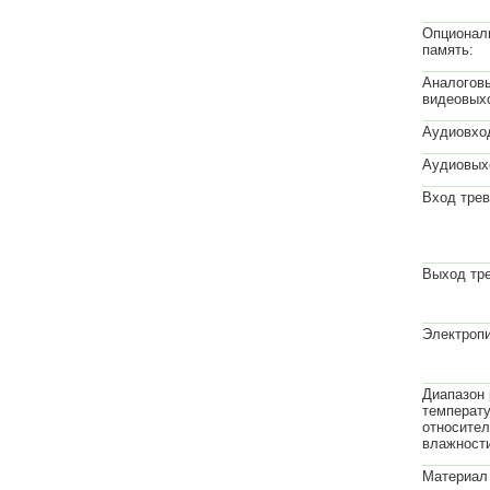
Опционал
память:
Аналогов
видеовых
Аудиовхо
Аудиовых
Вход трев
Выход тре
Электропи
Диапазон 
температу
относите
влажност
Материал 