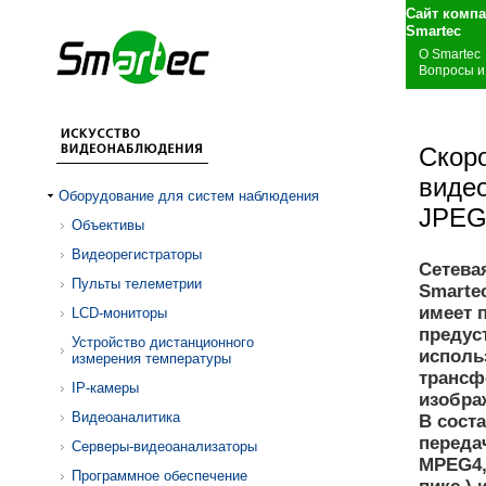
Сайт комп
S
О Smartec
Вопросы и
Скор
виде
Оборудование для систем наблюдения
JPE
Объективы
Видеорегистраторы
Сетева
Пульты телеметрии
Smarte
имеет 
LCD-мониторы
предус
Устройство дистанционного
исполь
измерения температуры
трансф
IP-камеры
изобра
Видеоаналитика
В сост
переда
Серверы-видеоанализаторы
MPEG4,
Программное обеспечение