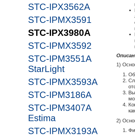
STC-IPX3562A
STC-IPMX3591
STC-IPX3980A
STC-IPMX3592
Описан
STC-IPM3551A
1) Осн
StarLight
Об
STC-IPMX3593A
Сл
от
Вы
STC-IPM3186A
мо
Ко
STC-IPM3407A
ка
Estima
2) Осн
STC-IPMX3193A
Фи