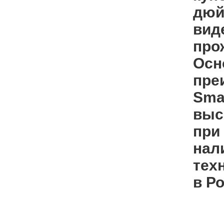
дюй
вид
про
Осн
пре
Sma
выс
при
нал
тех
в Р