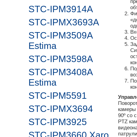
пр
STC-IPM3914A
об
Фи
«д
STC-IPMX3693A
од
Вх
STC-IPM3509A
Ос
Estima
За
Си
ос
STC-IPM3598A
ко
По
STC-IPM3408A
во
Estima
По
ко
STC-IPM5591
Управл
Поворо
STC-IPMX3694
камеры 
90º со 
STC-IPM3925
PTZ ка
видеон
STC-IPM3660 Xaro
патрули