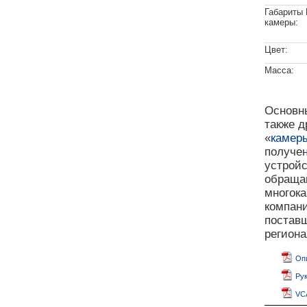
Габариты
камеры:
Цвет:
Масса:
Основны
также д
«
камер
получе
устрой
обращай
многока
компан
поставщ
регион
Опи
Рук
VCA