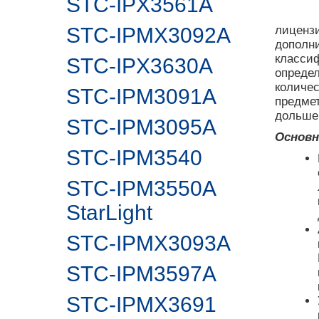
STC-IPX3561A
STC-IPMX3092A
лицензи
дополни
классиф
STC-IPX3630A
определ
количес
STC-IPM3091A
предмет
дольше 
STC-IPM3095A
Основн
STC-IPM3540
STC-IPM3550A
StarLight
STC-IPMX3093A
STC-IPM3597A
STC-IPMX3691