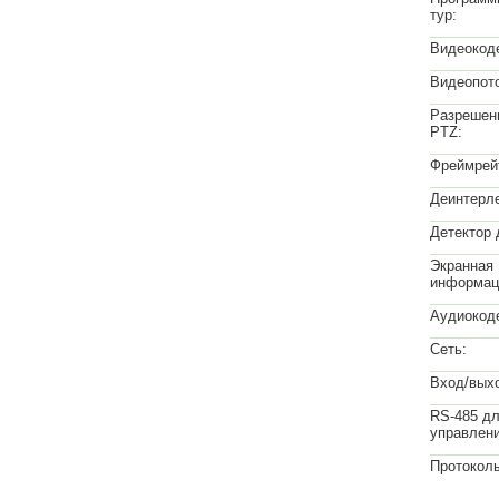
тур:
Видеокод
Видеопото
Разрешен
PTZ:
Фреймрей
Деинтерле
Детектор 
Экранная
информац
Аудиокод
Сеть:
Вход/выхо
RS-485 д
управлен
Протокол