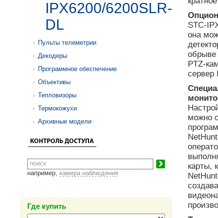
кратное
IPX6200/6200SLR-
Опцион
DL
STC-IPX
она мож
Пульты телеметрии
детекто
обрыве 
Декодеры
PTZ-кам
Программное обеспечение
сервер 
Объективы
Специа
Тепловизоры
монито
Настрой
Термокожухи
можно 
Архивные модели
програм
NetHunt
операто
выполня
карты, 
например,
камера наблюдения
NetHunt
создав
видеон
произв
Где купить