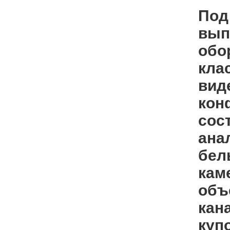
Под
вып
обо
кла
вид
кон
сос
ана
белы
кам
объе
кан
куп