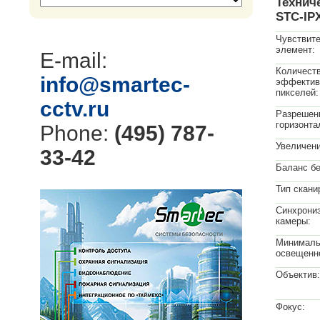
Технич
STC-IP
Чувствит
элемент:
E-mail:
Количест
info@smartec-
эффектив
пикселей:
cctv.ru
Разрешен
горизонта
Phone:
(495) 787-
Увеличени
33-42
Баланс бе
Тип скани
Синхрони
камеры:
Минималь
освещенн
Объектив:
Фокус: