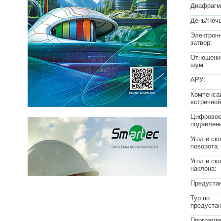
Диафрагм
День/Ночь
Электрон
затвор:
Отношение
шум:
АРУ:
Компенса
встречной
Цифрово
подавлен
Угол и ск
поворота:
Угол и ск
наклона:
Предустан
Тур по
предустан
Программ