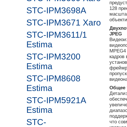
предуст
STC-IPM3698A
128 пре
масштаб
объекти
STC-IPM3671 Xaro
Двухпо
STC-IPM3611/1
JPEG
Видеоиз
Estima
видеопо
MPEG4 и
STC-IPM3200
кадров 
установ
Estima
фреймре
пропуск
STC-IPM8608
видеон
Estima
Общее 
Детализ
STC-IPM5921A
обеспеч
увеличе
Estima
диапазо
поддер
STC-
что сов