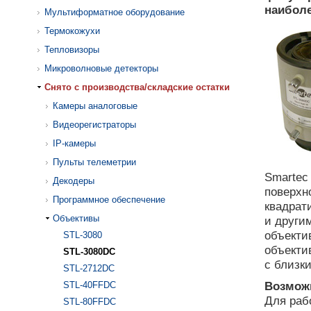
наибол
Мультиформатное оборудование
Термокожухи
Тепловизоры
Микроволновые детекторы
Cнято с производства/складские остатки
Камеры аналоговые
Видеорегистраторы
IP-камеры
Пульты телеметрии
Smartec
Декодеры
поверхн
Программное обеспечение
квадрат
Объективы
и други
объекти
STL-3080
объекти
STL-3080DC
с близк
STL-2712DC
Возможн
STL-40FFDC
Для раб
STL-80FFDC