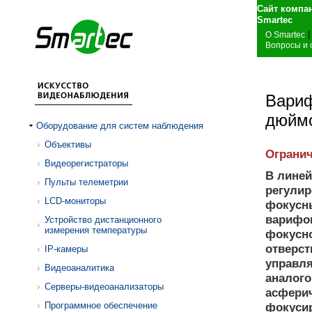
Сайт компа
S
|
О Smartec
Вопросы и 
Вариф
дюймо
Оборудование для систем наблюдения
Объективы
Огранич
Видеорегистраторы
В линей
Пульты телеметрии
регули
LCD-мониторы
фокусны
варифок
Устройство дистанционного
измерения температуры
фокусно
отверст
IP-камеры
управля
Видеоаналитика
аналог
Серверы-видеоанализаторы
асфери
Программное обеспечение
фокусир