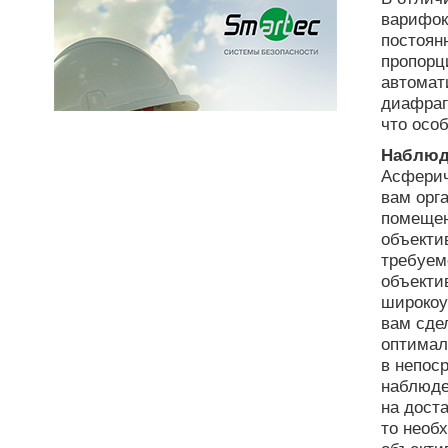
варифок
постоян
пропорц
автомат
диафраг
что осо
Наблюд
Асферич
вам орг
помещен
объекти
требуем
объекти
широкоу
вам сде
оптимал
в непос
наблюде
на дост
то необ