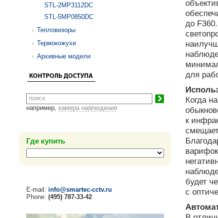
объекти
STL-2MP3112DC
обеспеч
STL-5MP0850DC
до F360
Тепловизоры
светопр
наилучш
Термокожухи
наблюде
Архивные модели
минимал
для раб
Исполь
Когда н
например,
камера наблюдения
обыкнов
к инфра
смещает
Благода
Где купить
варифок
негатив
наблюде
будет че
E-mail:
info@smartec-cctv.ru
с оптич
Phone:
(495) 787-33-42
Автома
В отлич