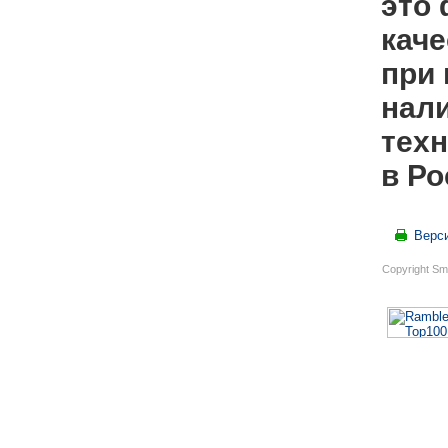
это
каче
при 
нал
техн
в Ро
Верс
Copyright Sm