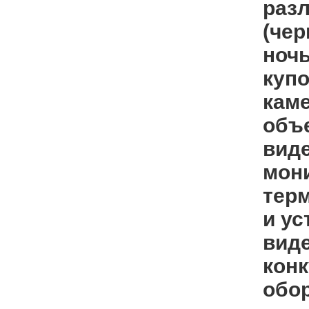
раз
(чер
ночь
куп
кам
объ
вид
мон
тер
и ус
вид
кон
обо