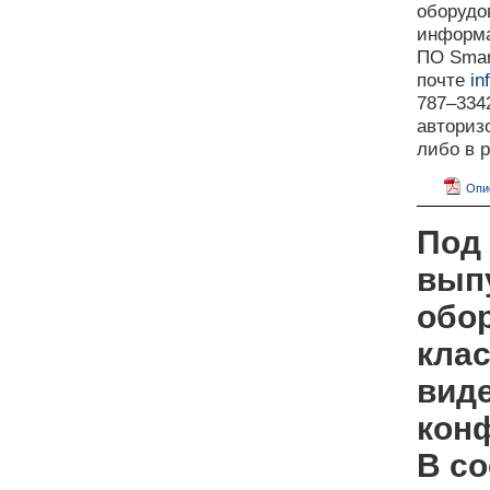
оборудо
информа
ПО Smar
почте
in
787–334
авториз
либо в 
Опис
Под
вып
обо
кла
вид
конф
В со