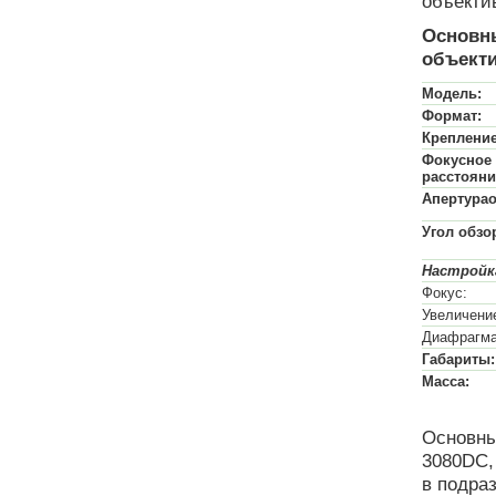
объекти
Основны
объект
Модель:
Формат:
Крепление
Фокусное
расстояни
Апертура
Угол обзо
Настройк
Фокус:
Увеличени
Диафрагма
Габариты:
Масса:
Основны
3080DC,
в подра